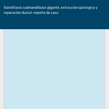
Sialolitiasis submandibular gigante, extracción quirúrgica y
reparación ductal: reporte de caso
De