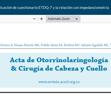
plicación de cuestionario ETDQ-7 y la relación con impedanciometría