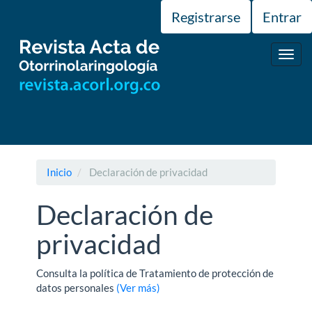
Navegación
Registrarse
Entrar
principal
Contenido
principal
Toggl
Barra
navig
lateral
Inicio
Declaración de privacidad
Declaración de
privacidad
Consulta la política de Tratamiento de protección de
datos personales
(Ver más)