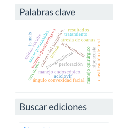
Palabras clave
cadena del simpático.
tumores parafaríngeos
resultados
senos paranasales.
tratamiento.
it-mais
sulcus vocalis
atresia de coanas
clasificación de ford
schwannoma
trauma
hipoacusia.
manejo quirúrgico
paraganglioma
carcinoma
perforación
manejo endoscópico.
aciclovir
ángulo convexidad facial
Buscar ediciones