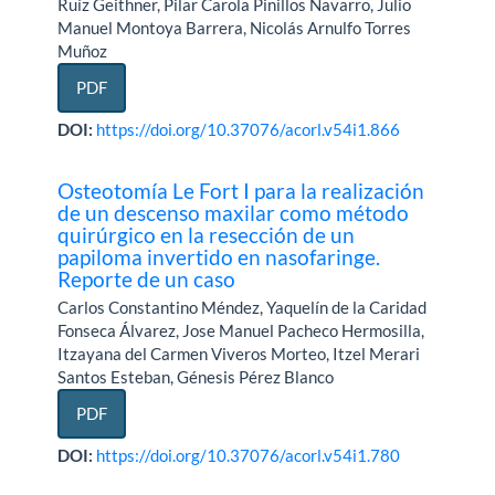
Ruíz Geithner, Pilar Carola Pinillos Navarro, Julio
Manuel Montoya Barrera, Nicolás Arnulfo Torres
Muñoz
PDF
DOI:
https://doi.org/10.37076/acorl.v54i1.866
Osteotomía Le Fort I para la realización
de un descenso maxilar como método
quirúrgico en la resección de un
papiloma invertido en nasofaringe.
Reporte de un caso
Carlos Constantino Méndez, Yaquelín de la Caridad
Fonseca Álvarez, Jose Manuel Pacheco Hermosilla,
Itzayana del Carmen Viveros Morteo, Itzel Merari
Santos Esteban, Génesis Pérez Blanco
PDF
DOI:
https://doi.org/10.37076/acorl.v54i1.780