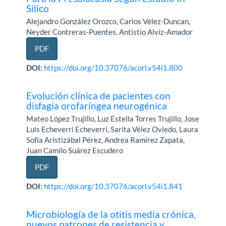
Silico
Alejandro González Orozco, Carlos Vélez-Duncan,
Neyder Contreras-Puentes, Antistio Alvíz-Amador
PDF
DOI:
https://doi.org/10.37076/acorl.v54i1.800
Evolución clínica de pacientes con
disfagia orofaríngea neurogénica
Mateo López Trujillo, Luz Estella Torres Trujillo, Jose
Luis Echeverri Echeverri, Sarita Vélez Oviedo, Laura
Sofía Aristizábal Pérez, Andrea Ramírez Zapata,
Juan Camilo Suárez Escudero
PDF
DOI:
https://doi.org/10.37076/acorl.v54i1.841
Microbiología de la otitis media crónica,
nuevos patrones de resistencia y