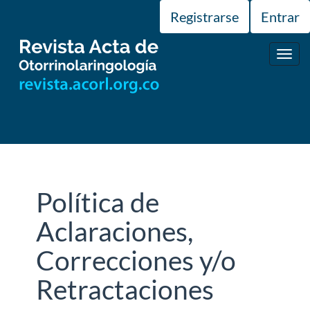
Navegación
Registrarse
Entrar
principal
Contenido
principal
Toggl
Barra
navig
lateral
Política de
Aclaraciones,
Correcciones y/o
Retractaciones