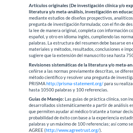
Artículos originales (De investigación clínica y/o ex
literatura y/o meta-análisis, investigación en educa
mediante estudios de diseños prospectivos, analítico
pregunta de investigación formulada; con el fin de des
la lee de manera original, completa con información 
español, y otro en idioma inglés, cumpliendo las norm
palabras. La estructura del resumen debe basarse en el
materiales y métodos, resultados, conclusiones e impo
sugiere que la extensión del manuscrito sea hasta 75
Revisiones sistemáticas de la literatura y/o meta-aná
ceñirse a las normas previamente descritas, se diferenc
método científico y resolver una pregunta de investig
PRISMA
http://prisma-statement.org/
para su realiza
hasta 10500 palabras y 100 referencias.
Guías de Manejo:
Las guías de práctica clínica, son i
desarrollados sistemáticamente a partir de análisis es
que permiten ayudar al médico tratante a tomar decis
probabilidad de éxito con base a la experiencia esta
palabras y un máximo de 100 referencias; así como seg
AGREE (
http://www.agreetrust.org/
).