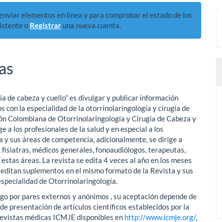
a enviar elementos en línea y para comprobar el estado de los
istente o
Registrar
una nueva cuenta.
as
ía de cabeza y cuello” es divulgar y publicar información
s con la especialidad de la otorrinolaringología y cirugía de
ación Colombiana de Otorrinolaringología y Cirugía de Cabeza y
e a los profesionales de la salud y en especial a los
a y sus áreas de competencia, adicionalmente, se dirige a
, fisiatras, médicos generales, fonoaudiólogos, terapeutas,
estas áreas. La revista se edita 4 veces al año en los meses
 editan suplementos en el mismo formato de la Revista y sus
especialidad de Otorrinolaringología.
iego por pares externos y anónimos , su aceptación depende de
de presentación de artículos científicos establecidos por la
 Revistas médicas ICMJE disponibles en
http://www.icmje.org/
,