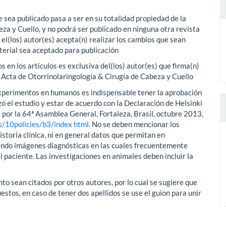
 sea publicado pasa a ser en su totalidad propiedad de la
za y Cuello, y no podrá ser publicado en ninguna otra revista
 el(los) autor(es) acepta(n) realizar los cambios que sean
aterial sea aceptado para publicación
 en los artículos es exclusiva del(los) autor(es) que firma(n)
l Acta de Otorrinolaringología & Cirugía de Cabeza y Cuello
experimentos en humanos es indispensable tener la aprobación
zó el estudio y estar de acuerdo con la Declaración de Helsinki
por la 64ª Asamblea General, Fortaleza, Brasil, octubre 2013,
/10policies/b3/index html
. No se deben mencionar los
istoria clínica, ni en general datos que permitan en
yendo imágenes diagnósticas en las cuales frecuentemente
l paciente. Las investigaciones en animales deben incluir la
to sean citados por otros autores, por lo cual se sugiere que
stos, en caso de tener dos apellidos se use el guion para unir