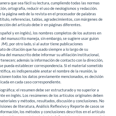
nera que sea fácil su lectura, cumpliendo todas las normas
ión, ortografía, reducir el uso de neologismos y redacción.
 la página web de la revista en el procesador de palabras
título, referencias, tablas, agradecimientos, con márgenes de
sección del artículo debe ir en páginas diferentes.
español y en inglés), los nombres completos de los autores en
r del manuscrito maneja, sin embargo, se sugiere usar guion
JM), por otro lado, si al autor tiene publicaciones
ato de citación que ha usado siempre a lo largo de su
a del manuscrito debe informar su afiliación institucional,
rtenecen; además la información de contacto con la dirección,
n se pueda establecer correspondencia. Si el material sometido
tífica, es indispensable anotar el nombre de la reunión, la
orcionen todos los datos previamente mencionados, es decisión
blicada en cada caso correspondiente.
iográfica; el resumen debe ser estructurado y no superior a
nte en inglés. Los resúmenes de los artículos originales deben
 materiales y métodos, resultados, discusión y conclusiones. No
isiones de literatura, Análisis Reflexivo y Reporte de casos se
información, los métodos y conclusiones descritos en el artículo