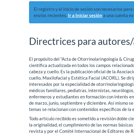
El registro y el inicio de sesión son necesarios par
envíos recientes.
Ir a Iniciar sesión
a una cuenta ex
Directrices para autores/
El propósito del “Acta de Otorrinolaringología & Cirug
científica actualizada en todos los campos relacionado
cabeza y cuello. Es la publicación oficial de la Asoci
cuello, Maxilofacial y Estética Facial (ACORL). Se dirig
interesados por la especialidad de otorrinolaringologí
médicos familiares, pediatras, internistas, neurólogos
enfermeros y estudiantes en formación con interés en 
de marzo, junio, septiembre y diciembre. Así mismo se
temas se relacionan con contenidos específicos de la 
Todo artículo recibido es sometido a revisión doble c
la originalidad, el cumplimiento de las normas básicas 
revista y por el Comité Internacional de Editores de