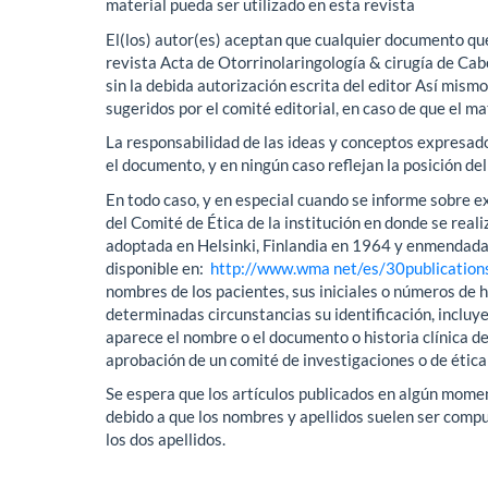
material pueda ser utilizado en esta revista
El(los) autor(es) aceptan que cualquier documento que
revista Acta de Otorrinolaringología & cirugía de Cabe
sin la debida autorización escrita del editor Así mismo
sugeridos por el comité editorial, en caso de que el m
La responsabilidad de las ideas y conceptos expresados
el documento, y en ningún caso reflejan la posición de
En todo caso, y en especial cuando se informe sobre 
del Comité de Ética de la institución en donde se reali
adoptada en Helsinki, Finlandia en 1964 y enmendada 
disponible en:
http://www.wma net/es/30publications
nombres de los pacientes, sus iniciales o números de h
determinadas circunstancias su identificación, inclu
aparece el nombre o el documento o historia clínica de
aprobación de un comité de investigaciones o de ética
Se espera que los artículos publicados en algún momen
debido a que los nombres y apellidos suelen ser compue
los dos apellidos.