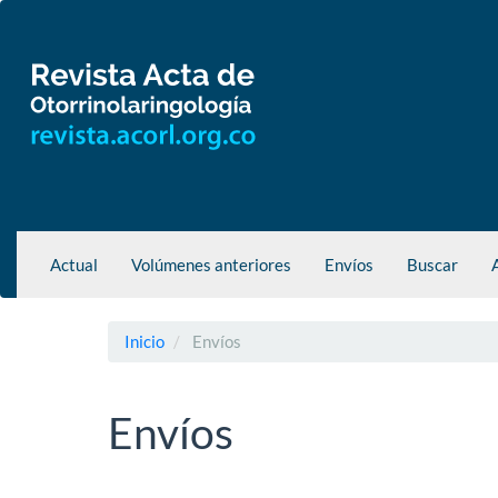
Navegación
principal
Contenido
principal
Barra
lateral
Actual
Volúmenes anteriores
Envíos
Buscar
Inicio
Envíos
Envíos