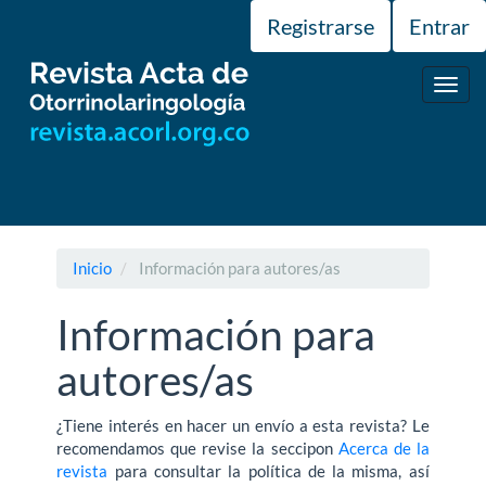
Navegación
Registrarse
Entrar
principal
Contenido
principal
Toggl
Barra
navig
lateral
Inicio
Información para autores/as
Información para
autores/as
¿Tiene interés en hacer un enví­o a esta revista? Le
recomendamos que revise la seccipon
Acerca de la
revista
para consultar la polí­tica de la misma, así