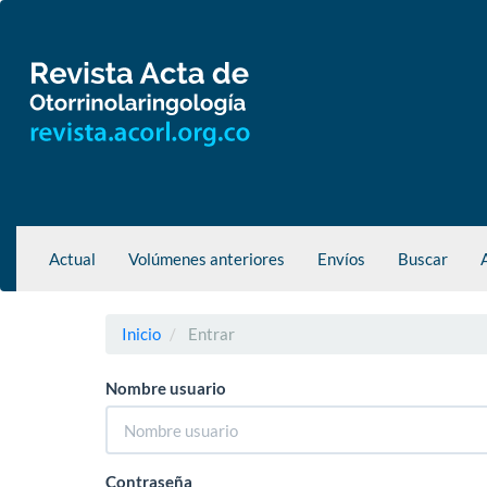
Navegación
principal
Contenido
principal
Barra
lateral
Actual
Volúmenes anteriores
Envíos
Buscar
Inicio
Entrar
Nombre usuario
Contraseña