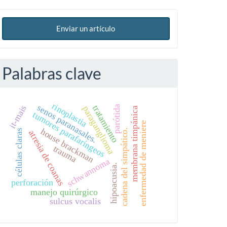
Enviar un artículo
Palabras clave
rinoplastia
senos paranasales.
it-mais
tratamiento
parótida
paraganglioma
membrana timpánica
tumores parafaríngeos
enfermedad de meniere
house brackman
cadena del simpático.
células claras
atresia de coanas
trauma
schwannoma
hipoacusia.
perforación
manejo quirúrgico
sulcus vocalis