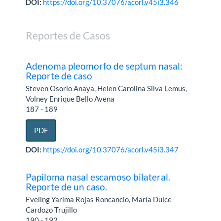
DOI:
https://doi.org/10.37076/acorl.v45i3.346
Reportes de Casos
Adenoma pleomorfo de septum nasal:
Reporte de caso
Steven Osorio Anaya, Helen Carolina Silva Lemus,
Volney Enrique Bello Avena
187 - 189
PDF
DOI:
https://doi.org/10.37076/acorl.v45i3.347
Papiloma nasal escamoso bilateral.
Reporte de un caso.
Eveling Yarima Rojas Roncancio, María Dulce
Cardozo Trujillo
190 - 192