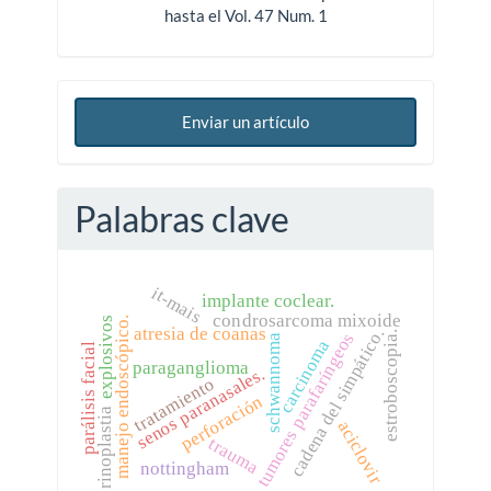
hasta el Vol. 47 Num. 1
Enviar un artículo
Palabras clave
it-mais
implante coclear.
condrosarcoma mixoide
manejo endoscópico.
explosivos
atresia de coanas
cadena del simpático.
estroboscopia.
tumores parafaríngeos
schwannoma
carcinoma
parálisis facial
paraganglioma
senos paranasales.
tratamiento
perforación
rinoplastia
aciclovir
trauma
nottingham