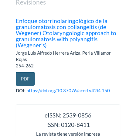
Revisiones
Enfoque otorrinolaringológico de la
granulomatosis con poliangeítis (de
Wegener) Otolaryngologic approach to
granulomatosis with polyangitis
(Wegener’s)
Jorge Luis Alfredo Herrera Ariza, Perla Villamor
Rojas
254-262
PDF
DOI:
https://doi.org/10.37076/acorl.v42i4.150
issn
eISSN: 2539-0856
ISSN: 0120-8411
La revista tiene versión impresa