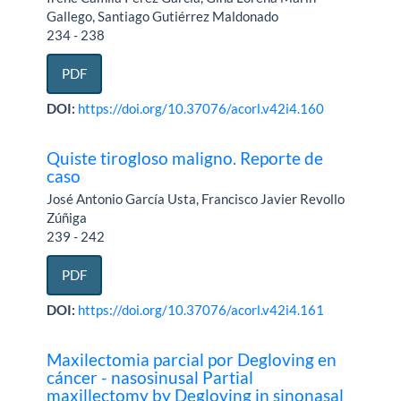
Gallego, Santiago Gutiérrez Maldonado
234 - 238
PDF
DOI:
https://doi.org/10.37076/acorl.v42i4.160
Quiste tirogloso maligno. Reporte de
caso
José Antonio García Usta, Francisco Javier Revollo
Zúñiga
239 - 242
PDF
DOI:
https://doi.org/10.37076/acorl.v42i4.161
Maxilectomia parcial por Degloving en
cáncer - nasosinusal Partial
maxillectomy by Degloving in sinonasal