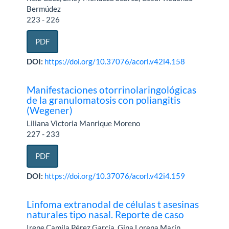
Bermúdez
223 - 226
PDF
DOI:
https://doi.org/10.37076/acorl.v42i4.158
Manifestaciones otorrinolaringológicas
de la granulomatosis con poliangitis
(Wegener)
Liliana Victoria Manrique Moreno
227 - 233
PDF
DOI:
https://doi.org/10.37076/acorl.v42i4.159
Linfoma extranodal de células t asesinas
naturales tipo nasal. Reporte de caso
Irene Camila Pérez García, Gina Lorena Marín