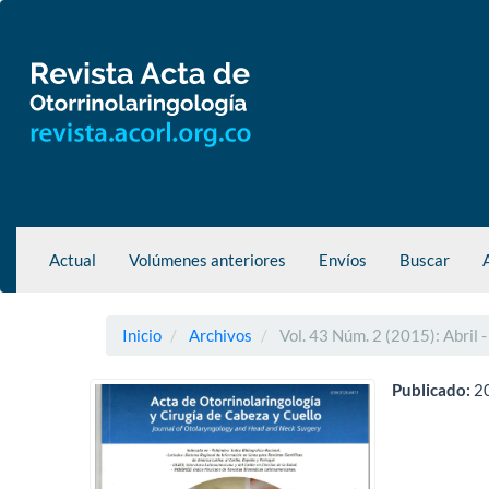
Navegación
principal
Contenido
principal
Barra
lateral
Actual
Volúmenes anteriores
Envíos
Buscar
Inicio
Archivos
Vol. 43 Núm. 2 (2015): Abril -
Publicado:
2