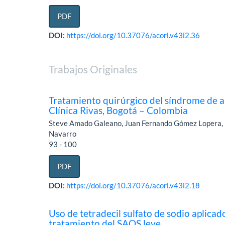
PDF
DOI:
https://doi.org/10.37076/acorl.v43i2.36
Trabajos Originales
Tratamiento quirúrgico del síndrome de a
Clínica Rivas, Bogotá – Colombia
Steve Amado Galeano, Juan Fernando Gómez Lopera, 
Navarro
93 - 100
PDF
DOI:
https://doi.org/10.37076/acorl.v43i2.18
Uso de tetradecil sulfato de sodio aplic
tratamiento del SAOS leve