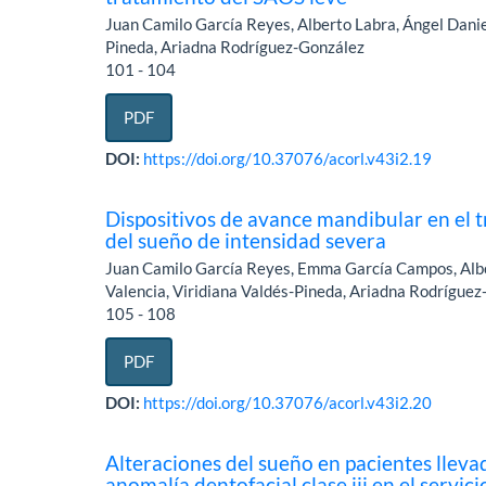
Juan Camilo García Reyes, Alberto Labra, Ángel Danie
Pineda, Ariadna Rodríguez-González
101 - 104
PDF
DOI:
https://doi.org/10.37076/acorl.v43i2.19
Dispositivos de avance mandibular en el 
del sueño de intensidad severa
Juan Camilo García Reyes, Emma García Campos, Albe
Valencia, Viridiana Valdés-Pineda, Ariadna Rodrígue
105 - 108
PDF
DOI:
https://doi.org/10.37076/acorl.v43i2.20
Alteraciones del sueño en pacientes lleva
anomalía dentofacial clase iii en el servici