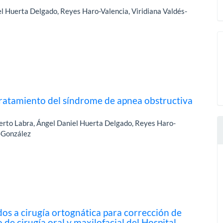
l Huerta Delgado, Reyes Haro-Valencia, Viridiana Valdés-
tratamiento del síndrome de apnea obstructiva
rto Labra, Ángel Daniel Huerta Delgado, Reyes Haro-
z-González
dos a cirugía ortognática para corrección de
o de cirugía oral y maxilofacial del Hospital