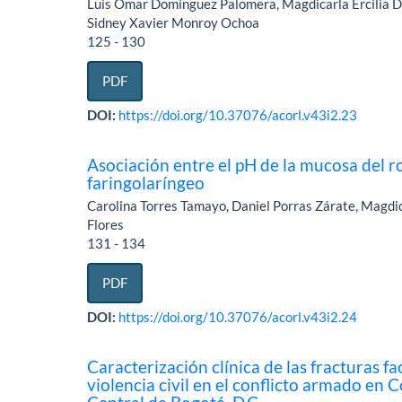
Luis Omar Domínguez Palomera, Magdicarla Ercilia D
Sidney Xavier Monroy Ochoa
125 - 130
PDF
DOI:
https://doi.org/10.37076/acorl.v43i2.23
Asociación entre el pH de la mucosa del ro
faringolaríngeo
Carolina Torres Tamayo, Daniel Porras Zárate, Magdic
Flores
131 - 134
PDF
DOI:
https://doi.org/10.37076/acorl.v43i2.24
Caracterización clínica de las fracturas f
violencia civil en el conflicto armado en 