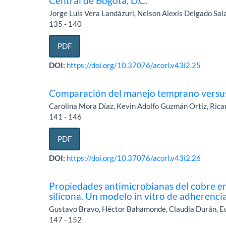
Central de Bogotá, D.C.
Jorge Luis Vera Landázuri, Nelson Alexis Delgado Sala
135 - 140
PDF
DOI:
https://doi.org/10.37076/acorl.v43i2.25
Comparación del manejo temprano versus 
Carolina Mora Díaz, Kevin Adolfo Guzmán Ortiz, Rica
141 - 146
PDF
DOI:
https://doi.org/10.37076/acorl.v43i2.26
Propiedades antimicrobianas del cobre en 
silicona. Un modelo in vitro de adherenci
Gustavo Bravo, Héctor Bahamonde, Claudia Durán, Eu
147 - 152