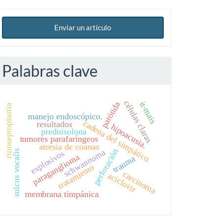
Enviar un artículo
Palabras clave
células claras
it-mais
parótida
rinoseptoplastia
manejo endoscópico.
cadena del simpático.
resultados
hipoacusia.
prednisolona
tumores parafaríngeos
atresia de coanas
perforación
schwannoma
sulcus vocalis
explosivos
paraganglioma
trauma
tratamiento
carcinoma
aciclovir
membrana timpánica