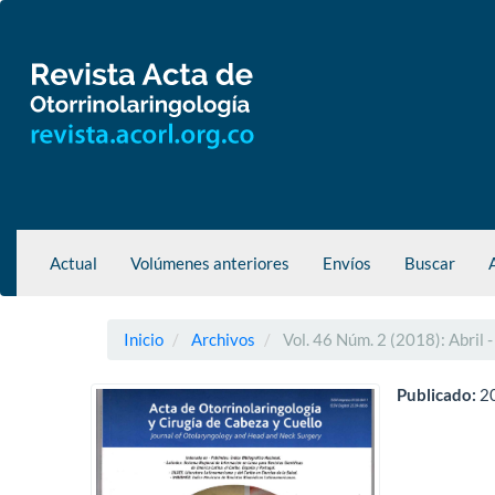
Navegación
principal
Contenido
principal
Barra
lateral
Actual
Volúmenes anteriores
Envíos
Buscar
Inicio
Archivos
Vol. 46 Núm. 2 (2018): Abril -
Publicado:
2