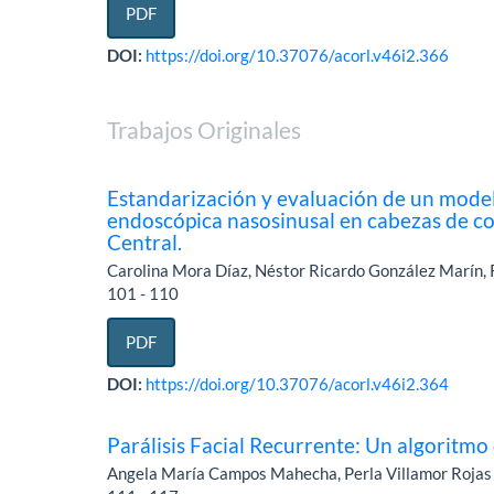
PDF
DOI:
https://doi.org/10.37076/acorl.v46i2.366
Trabajos Originales
Estandarización y evaluación de un model
endoscópica nasosinusal en cabezas de cor
Central.
Carolina Mora Díaz, Néstor Ricardo González Marín,
101 - 110
PDF
DOI:
https://doi.org/10.37076/acorl.v46i2.364
Parálisis Facial Recurrente: Un algoritmo 
Angela María Campos Mahecha, Perla Villamor Rojas