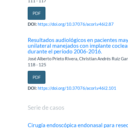
111 - 117
PDF
DOI:
https://doi.org/10.37076/acorl.v46i2.87
Resultados audiológicos en pacientes may
unilateral manejados con implante coclear
durante el período 2006-2016.
José Alberto Prieto Rivera, Christian Andrés Ruiz G
118 - 125
PDF
DOI:
https://doi.org/10.37076/acorl.v46i2.101
Serie de casos
Cirugía endoscópica endonasal para rese