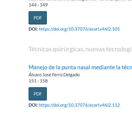
144 - 149
PDF
DOI:
https://doi.org/10.37076/acorl.v46i2.105
Técnicas quirúrgicas, nuevas tecnolo
Manejo de la punta nasal mediante la técn
Álvaro José Ferro Delgado
151 - 158
PDF
DOI:
https://doi.org/10.37076/acorl.v46i2.112