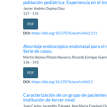
población pediátrica: Experiencia en el I
Javier Andrés Ospina Díaz
127 - 135
PDF
DOI:
https://doi.org/10.37076/acorl.v46i2.111
Abordaje endoscópico endonasal para el m
Serie de casos.
Martín Alonso Pinzón Navarro, Ricardo Enrique Guerra
136 - 143
PDF
DOI:
https://doi.org/10.37076/acorl.v46i2.5
Caracterización de un grupo de pacientes
institución de tercer nivel.
Juan Carlos Jaramillo Zuluaga, Ana María Esquivel Gir