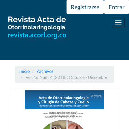
Navegación
Registrarse
Entrar
principal
Contenido
principal
Toggl
Barra
navig
lateral
Inicio
Archivos
Vol. 46 Núm. 4 (2018): Octubre - Diciembre