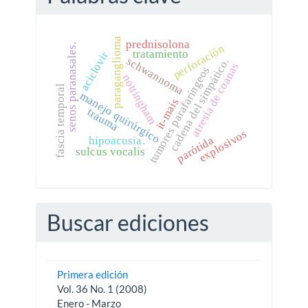
paraganglioma
prednisolona
perforación
senos paranasales.
tratamiento
aciclovir
schwannoma
cadena del simpático.
atresia de coanas
tumores parafaríngeos
nottingham
fascia temporal
manejo quirúrgico
it-mais
trauma
explosivos
parótida
hipoacusia.
sulcus vocalis
Buscar ediciones
Primera edición
Vol. 36 No. 1 (2008)
Enero - Marzo