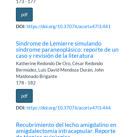
173 - 177
pdf
DOI:
https://doi.org/10.37076/acorl.v47i3.441
Síndrome de Lemierre simulando
síndrome paraneoplásico: reporte de un
caso y revisión de la literatura
Katherine Redondo De Oro, César Redondo
Bermúdez, Luis David Mendoza Durán, John
Maldonado Brigante
178 - 182
pdf
DOI:
https://doi.org/10.37076/acorl.v47i3.444
Recubrimiento del lecho amigdalino en
amigdalectomia intracapsular. Reporte
de técnica quirúrgica