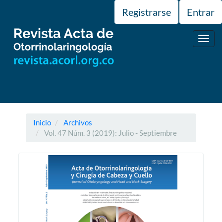
Navegación
Registrarse
Entrar
principal
Contenido
principal
Toggl
Barra
navig
lateral
Inicio
Archivos
Vol. 47 Núm. 3 (2019): Julio - Septiembre