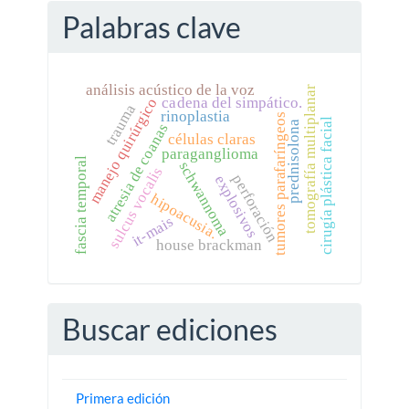
Palabras clave
análisis acústico de la voz
tomografía multiplanar
cadena del simpático.
manejo quirúrgico
trauma
rinoplastia
tumores parafaríngeos
cirugía plástica facial
prednisolona
atresia de coanas
células claras
paraganglioma
fascia temporal
schwannoma
sulcus vocalis
perforación
explosivos
hipoacusia.
it-mais
house brackman
Buscar ediciones
Primera edición