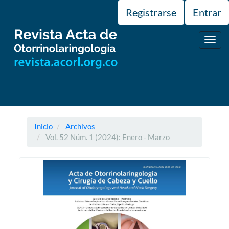
Navegación
Registrarse
Entrar
principal
Contenido
principal
Toggl
Barra
navig
lateral
Inicio
Archivos
Vol. 52 Núm. 1 (2024): Enero - Marzo