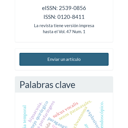
issn
eISSN: 2539-0856
ISSN: 0120-8411
La revista tiene versión impresa
hasta el Vol. 47 Num. 1
Enviar un artículo
Palabras clave
senos paranasales.
tumores parafaríngeos
manejo quirúrgico
sulcus vocalis
hipoacusia.
manejo endoscópico.
schwannoma
fascia temporal
explosivos
paraganglioma