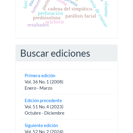
parótida
atresia de coanas
trauma
cadena del simpático.
perforación
parálisis facial
prednisolona
aciclovir
resultados
Buscar ediciones
Primera edición
Vol. 36 No. 1 (2008)
Enero - Marzo
Edición precedente
Vol. 51 No. 4 (2023)
Octubre - Diciembre
Siguiente edición
Vol. 52 No. 2 (2024)