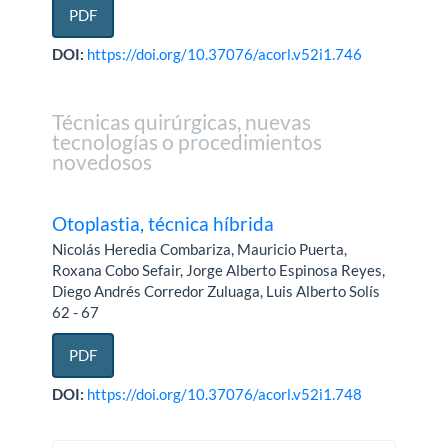
PDF
DOI:
https://doi.org/10.37076/acorl.v52i1.746
Técnicas quirúrgicas, nuevas
tecnologías o procedimientos
novedosos
Otoplastia, técnica híbrida
Nicolás Heredia Combariza, Mauricio Puerta,
Roxana Cobo Sefair, Jorge Alberto Espinosa Reyes,
Diego Andrés Corredor Zuluaga, Luis Alberto Solís
62 - 67
PDF
DOI:
https://doi.org/10.37076/acorl.v52i1.748