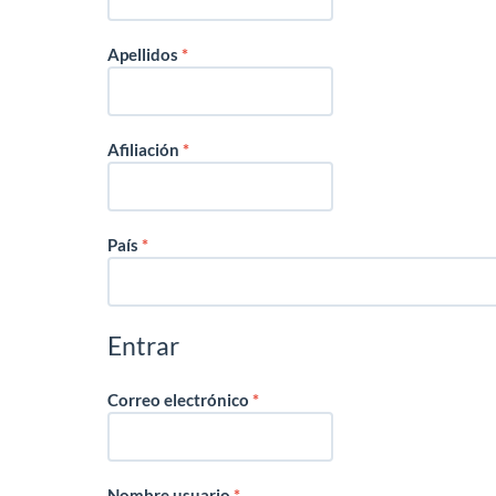
Obligatorio
Apellidos
*
Obligatorio
Afiliación
*
Obligatorio
País
*
Entrar
Obligatorio
Correo electrónico
*
Obligatorio
Nombre usuario
*