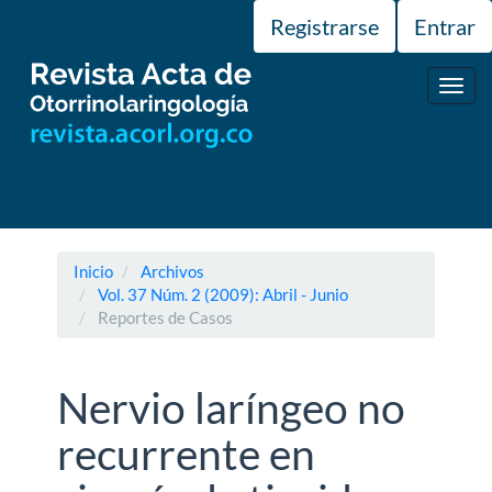
Navegación
Registrarse
Entrar
principal
Contenido
principal
Toggl
Barra
navig
lateral
Inicio
Archivos
Vol. 37 Núm. 2 (2009): Abril - Junio
Reportes de Casos
Nervio laríngeo no
recurrente en