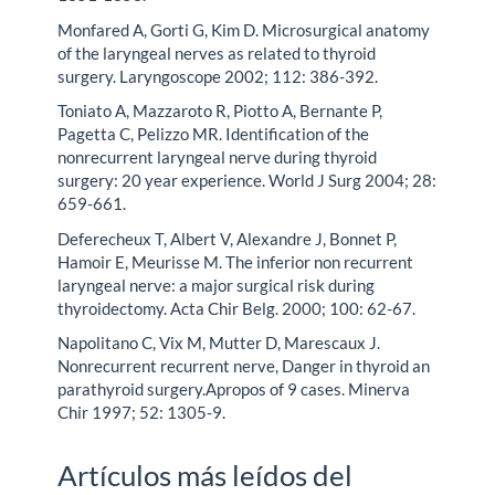
Monfared A, Gorti G, Kim D. Microsurgical anatomy
of the laryngeal nerves as related to thyroid
surgery. Laryngoscope 2002; 112: 386-392.
Toniato A, Mazzaroto R, Piotto A, Bernante P,
Pagetta C, Pelizzo MR. Identification of the
nonrecurrent laryngeal nerve during thyroid
surgery: 20 year experience. World J Surg 2004; 28:
659-661.
Deferecheux T, Albert V, Alexandre J, Bonnet P,
Hamoir E, Meurisse M. The inferior non recurrent
laryngeal nerve: a major surgical risk during
thyroidectomy. Acta Chir Belg. 2000; 100: 62-67.
Napolitano C, Vix M, Mutter D, Marescaux J.
Nonrecurrent recurrent nerve, Danger in thyroid an
parathyroid surgery.Apropos of 9 cases. Minerva
Chir 1997; 52: 1305-9.
Artículos más leídos del