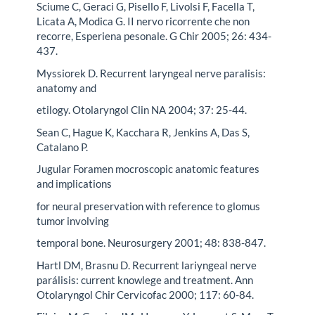
Sciume C, Geraci G, Pisello F, Livolsi F, Facella T,
Licata A, Modica G. II nervo ricorrente che non
recorre, Esperiena pesonale. G Chir 2005; 26: 434-
437.
Myssiorek D. Recurrent laryngeal nerve paralisis:
anatomy and
etilogy. Otolaryngol Clin NA 2004; 37: 25-44.
Sean C, Hague K, Kacchara R, Jenkins A, Das S,
Catalano P.
Jugular Foramen mocroscopic anatomic features
and implications
for neural preservation with reference to glomus
tumor involving
temporal bone. Neurosurgery 2001; 48: 838-847.
Hartl DM, Brasnu D. Recurrent lariyngeal nerve
parálisis: current knowlege and treatment. Ann
Otolaryngol Chir Cervicofac 2000; 117: 60-84.