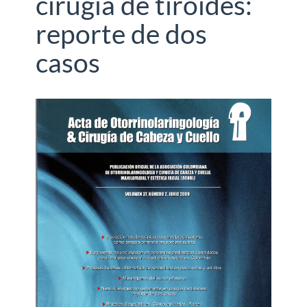
cirugía de tiroides:
reporte de dos
casos
Barra
lateral
del
artículo