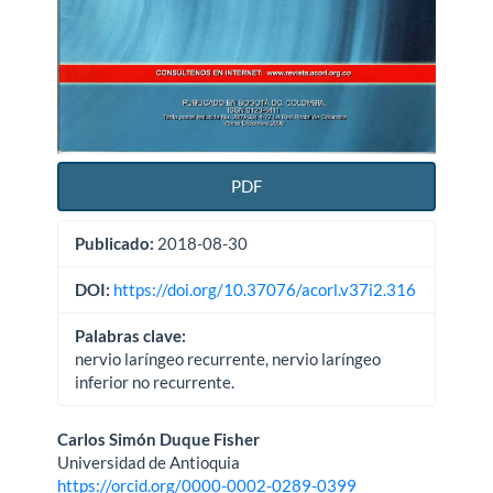
PDF
Publicado:
2018-08-30
DOI:
https://doi.org/10.37076/acorl.v37i2.316
Palabras clave:
nervio laríngeo recurrente, nervio laríngeo
inferior no recurrente.
Contenido
Carlos Simón Duque Fisher
Universidad de Antioquia
principal
https://orcid.org/0000-0002-0289-0399