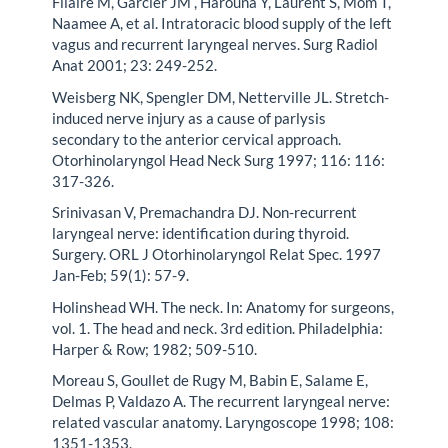
Filaire M, Garcier JM , Harouna Y, Laurent S, Mom T,
Naamee A, et al. Intratoracic blood supply of the left
vagus and recurrent laryngeal nerves. Surg Radiol
Anat 2001; 23: 249-252.
Weisberg NK, Spengler DM, Netterville JL. Stretch-
induced nerve injury as a cause of parlysis
secondary to the anterior cervical approach.
Otorhinolaryngol Head Neck Surg 1997; 116: 116:
317-326.
Srinivasan V, Premachandra DJ. Non-recurrent
laryngeal nerve: identification during thyroid.
Surgery. ORL J Otorhinolaryngol Relat Spec. 1997
Jan-Feb; 59(1): 57-9.
Holinshead WH. The neck. In: Anatomy for surgeons,
vol. 1. The head and neck. 3rd edition. Philadelphia:
Harper & Row; 1982; 509-510.
Moreau S, Goullet de Rugy M, Babin E, Salame E,
Delmas P, Valdazo A. The recurrent laryngeal nerve:
related vascular anatomy. Laryngoscope 1998; 108:
1351-1353.