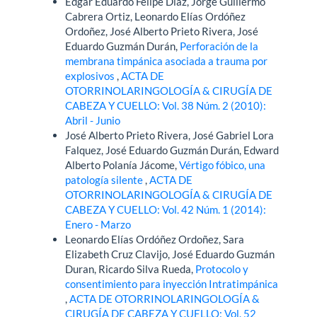
Edgar Eduardo Felipe Díaz, Jorge Guillermo
Cabrera Ortiz, Leonardo Elías Ordóñez
Ordoñez, José Alberto Prieto Rivera, José
Eduardo Guzmán Durán,
Perforación de la
membrana timpánica asociada a trauma por
explosivos
,
ACTA DE
OTORRINOLARINGOLOGÍA & CIRUGÍA DE
CABEZA Y CUELLO: Vol. 38 Núm. 2 (2010):
Abril - Junio
José Alberto Prieto Rivera, José Gabriel Lora
Falquez, José Eduardo Guzmán Durán, Edward
Alberto Polanía Jácome,
Vértigo fóbico, una
patología silente
,
ACTA DE
OTORRINOLARINGOLOGÍA & CIRUGÍA DE
CABEZA Y CUELLO: Vol. 42 Núm. 1 (2014):
Enero - Marzo
Leonardo Elías Ordóñez Ordoñez, Sara
Elizabeth Cruz Clavijo, José Eduardo Guzmán
Duran, Ricardo Silva Rueda,
Protocolo y
consentimiento para inyección Intratimpánica
,
ACTA DE OTORRINOLARINGOLOGÍA &
CIRUGÍA DE CABEZA Y CUELLO: Vol. 52