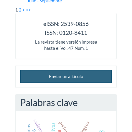
Julio - Septiembre
1
2
>
>>
issn
eISSN: 2539-0856
ISSN: 0120-8411
La revista tiene versión impresa
hasta el Vol. 47 Num. 1
Enviar un artículo
Palabras clave
perforación