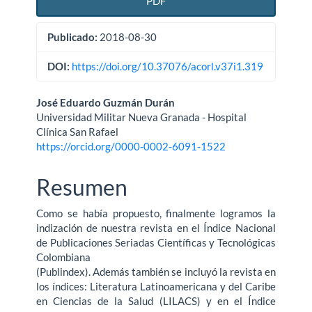
PDF
Publicado:
2018-08-30
DOI:
https://doi.org/10.37076/acorl.v37i1.319
Contenido
José Eduardo Guzmán Durán
Universidad Militar Nueva Granada - Hospital
principal
Clínica San Rafael
https://orcid.org/0000-0002-6091-1522
del
artículo
Resumen
Como se había propuesto, finalmente logramos la
indización de nuestra revista en el Índice Nacional
de Publicaciones Seriadas Científicas y Tecnológicas
Colombiana
(Publindex). Además también se incluyó la revista en
los índices: Literatura Latinoamericana y del Caribe
en Ciencias de la Salud (LILACS) y en el Índice