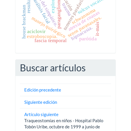
cadena del simpático.
tumores parafaríngeos
explosivos
resultados
parálisis facial
sulcus vocalis
paraganglioma
trauma
house brackman
schwannoma
atresia de coanas
senos paranasales.
manejo quirúrgico
it-mais
hipoacusia.
aciclovir
estroboscopia.
parótida
fascia temporal
Buscar artículos
Edición precedente
Siguiente edición
Artículo siguiente
Traqueostomías en niños - Hospital Pablo
Tobón Uribe, octubre de 1999 a junio de