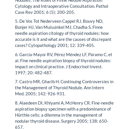
Cytology and Intraoperative Consultation. Pathol
Case Rev 2001; 6 (5): 200-205.
5. De Vos Tot Nederveen Cappel RJ, Bouvy ND,
Bonjer HJ, Van Muisuinkel MJ, Chadha S. Finne
needle aspiration citology of thyroid nodules: how
accurate is it and what are the causes of discrepant
cases? Cytopathology 2001; 12: 339-405.
6. García-Mayor RV, Pérez Méndez LF, Páramo C, et
al. Fine needle aspiration biopsy of thyroid nodules:
impact on clinical practice. J Endocrinol Invest.
1997; 20: 482-487.
7. Castro MR, Gharib H. Continuing Controversies in
the Management of Thyroid Nodule. Ann Intern
Med. 2005; 142: 926-931.
8. Alaedeen DI, Khiyami A, McHenry CR. Fine-needle
aspiration biopsy specimen with a predominance of
Hürthle cells; a dilemma in the management of
nodular thyroid disease. Surgery 2005; 138: 650-
657.