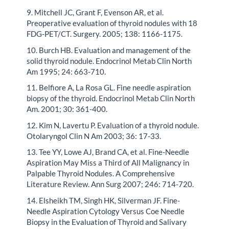
9. Mitchell JC, Grant F, Evenson AR, et al.
Preoperative evaluation of thyroid nodules with 18
FDG-PET/CT. Surgery. 2005; 138: 1166-1175.
10. Burch HB. Evaluation and management of the
solid thyroid nodule. Endocrinol Metab Clin North
Am 1995; 24: 663-710.
11. Belfiore A, La Rosa GL. Fine needle aspiration
biopsy of the thyroid. Endocrinol Metab Clin North
Am. 2001; 30: 361-400.
12. Kim N, Lavertu P. Evaluation of a thyroid nodule.
Otolaryngol Clin N Am 2003; 36: 17-33.
13. Tee YY, Lowe AJ, Brand CA, et al. Fine-Needle
Aspiration May Miss a Third of All Malignancy in
Palpable Thyroid Nodules. A Comprehensive
Literature Review. Ann Surg 2007; 246: 714-720.
14. Elsheikh TM, Singh HK, Silverman JF. Fine-
Needle Aspiration Cytology Versus Coe Needle
Biopsy in the Evaluation of Thyroid and Salivary