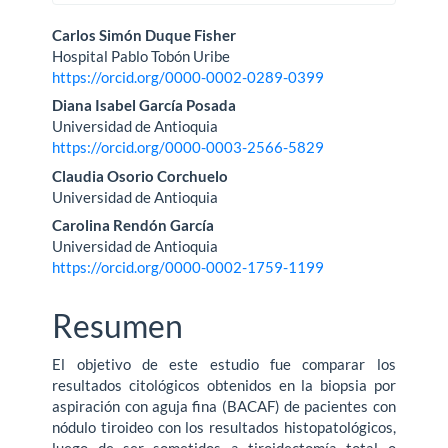
Contenido
Carlos Simón Duque Fisher
Hospital Pablo Tobón Uribe
principal
https://orcid.org/0000-0002-0289-0399
del
Diana Isabel García Posada
Universidad de Antioquia
artículo
https://orcid.org/0000-0003-2566-5829
Claudia Osorio Corchuelo
Universidad de Antioquia
Carolina Rendón García
Universidad de Antioquia
https://orcid.org/0000-0002-1759-1199
Resumen
El objetivo de este estudio fue comparar los
resultados citológicos obtenidos en la biopsia por
aspiración con aguja fina (BACAF) de pacientes con
nódulo tiroideo con los resultados histopatológicos,
luego de ser sometidos a tiroidectomía total o