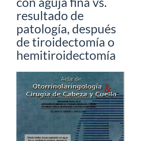
con aguja fina vs.
resultado de
patología, después
de tiroidectomía o
hemitiroidectomía
Barra
lateral
del
artículo