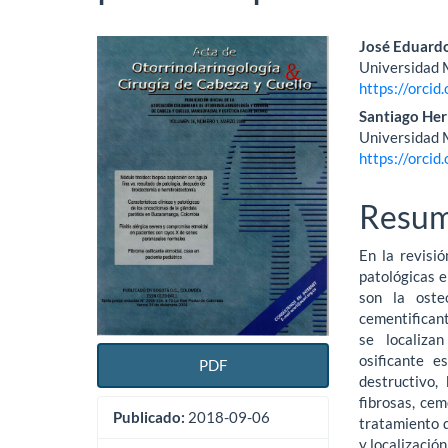
Barra
Conte
José Eduard
Universidad M
lateral
princi
https://orci
del
del
Santiago He
Universidad M
artículo
artícu
https://orci
Resu
En la revisi
patológicas e
son la osteo
cementificant
se localiza
osificante e
PDF
destructivo,
fibrosas, ce
Publicado:
2018-09-06
tratamiento q
y localizació