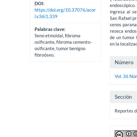
DOI:
endoscópico. 
https://doi.org/10.37076/acor
ingresa al se
l.v36i1.339
San Rafael pr
senos paranas
Palabras clave:
reseca endos
Seno etmoidal, fibroma
de un tumor t
osificante, fibroma cemento-
en la localiz
osificante, tumor benigno
fibroóseo.
Detall
Número
del
Vol. 36 Nú
artícu
Sección
Reportes d