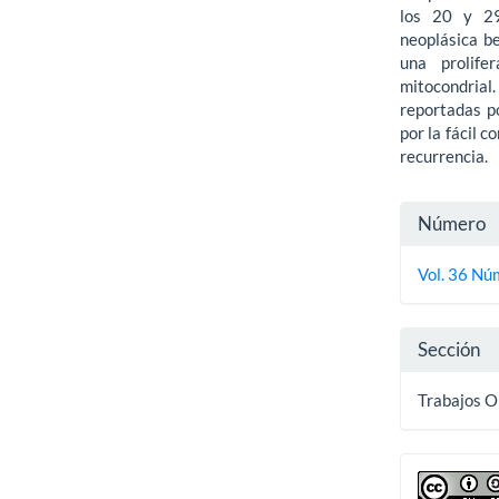
los 20 y 29
neoplásica b
una prolife
mitocondrial.
reportadas p
por la fácil 
recurrencia.
Detall
Número
del
Vol. 36 Nú
artícu
Sección
Trabajos O