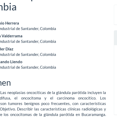
mbia
nido
io Herrera
ndustrial de Santander, Colombia
pal
a Valderrama
ndustrial de Santander, Colombia
der Díaz
lo
ndustrial de Santander, Colombia
lando Liendo
ndustrial de Santander, Colombia
men
 Las neoplasias oncocíticas de la glándula parótida incluyen la
 difusa, el oncocitoma y el carcinoma oncocítico. Los
son tumores benignos poco frecuentes, con características
 Objetivo. Describir las características clínicas radiológicas y
de los oncocitomas de la glándula parótida en Bucaramanga.