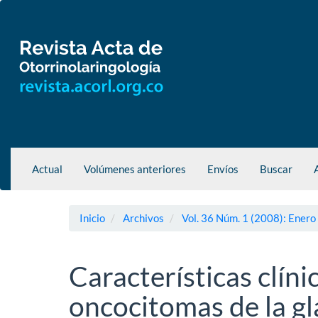
Navegación
principal
Contenido
principal
Barra
lateral
Actual
Volúmenes anteriores
Envíos
Buscar
Inicio
Archivos
Vol. 36 Núm. 1 (2008): Enero
Características clíni
oncocitomas de la gl