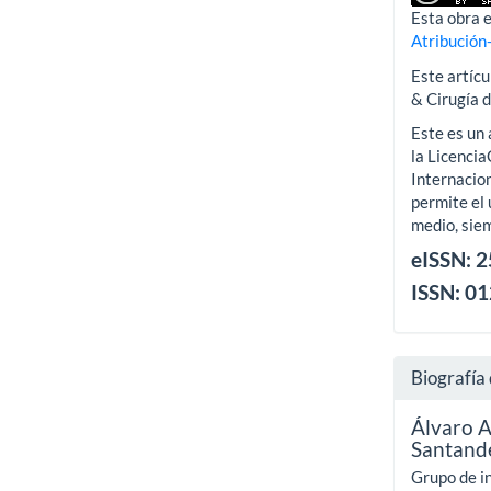
Esta obra e
Atribución
Este artícu
& Cirugía 
Este es un 
la Licenci
Internacion
permite el 
medio, siem
eISSN: 
ISSN: 0
Biografía 
Álvaro 
Santand
Grupo de i