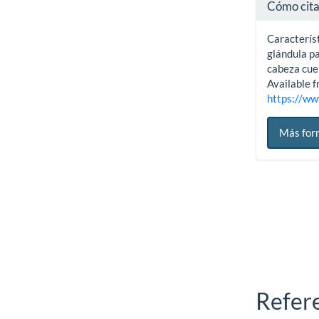
Cómo cit
Característ
glándula p
cabeza cuel
Available f
https://ww
Más for
Refer