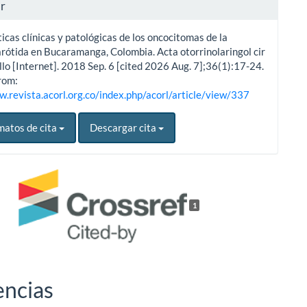
ar
icas clínicas y patológicas de los oncocitomas de la
arótida en Bucaramanga, Colombia. Acta otorrinolaringol cir
lo [Internet]. 2018 Sep. 6 [cited 2026 Aug. 7];36(1):17-24.
rom:
w.revista.acorl.org.co/index.php/acorl/article/view/337
matos de cita
Descargar cita
1
encias