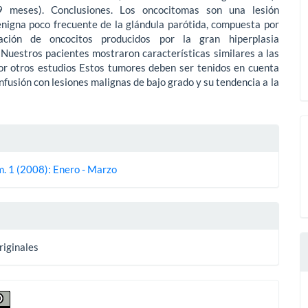
 meses). Conclusiones. Los oncocitomas son una lesión
enigna poco frecuente de la glándula parótida, compuesta por
ración de oncocitos producidos por la gran hiperplasia
 Nuestros pacientes mostraron características similares a las
or otros estudios Estos tumores deben ser tenidos en cuenta
confusión con lesiones malignas de bajo grado y su tendencia a la
es
m. 1 (2008): Enero - Marzo
lo
riginales