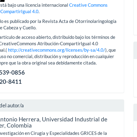
stá bajo una licencia internacional
Creative Commons
-CompartirIgual 4.0
.
lo es publicado por la Revista Acta de Otorrinolaringología
de Cabeza y Cuello.
artículo de acceso abierto, distribuido bajo los términos de
aCreativeCommons Atribución-CompartirIgual 4.0
al.(
http://creativecommons.org/licenses/by-sa/4.0/
), que
uso no comercial, distribución y reproducción en cualquier
pre que la obra original sea debidamente citada.
2539-0856
120-8411
del autor/a
Antonio Herrera,
Universidad Industrial de
er, Colombia
nvestigación en Cirugía y Especialidades GRICES de la