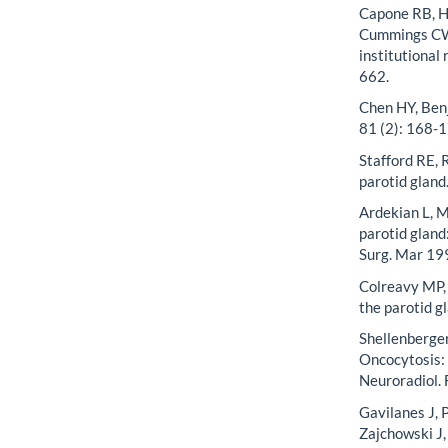
Capone RB, H
Cummings CW.
institutional
662.
Chen HY, Benj
81 (2): 168-1
Stafford RE, 
parotid gland
Ardekian L, M
parotid gland:
Surg. Mar 19
Colreavy MP, 
the parotid g
Shellenberge
Oncocytosis:
Neuroradiol. 
Gavilanes J, 
Zajchowski J,