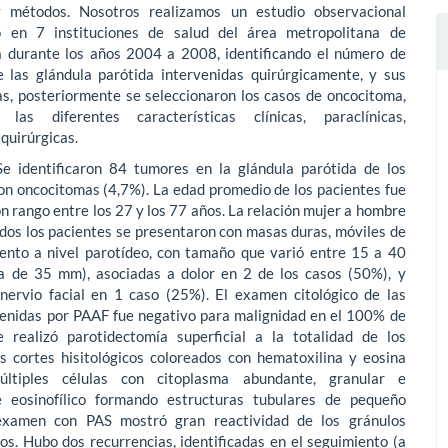
y métodos. Nosotros realizamos un estudio observacional
o en 7 instituciones de salud del área metropolitana de
durante los años 2004 a 2008, identificando el número de
e las glándula parótida intervenidas quirúrgicamente, y sus
as, posteriormente se seleccionaron los casos de oncocitoma,
o las diferentes características clínicas, paraclínicas,
 quirúrgicas.
Se identificaron 84 tumores en la glándula parótida de los
on oncocitomas (4,7%). La edad promedio de los pacientes fue
n rango entre los 27 y los 77 años. La relación mujer a hombre
odos los pacientes se presentaron con masas duras, móviles de
lento a nivel parotídeo, con tamaño que varió entre 15 a 40
 de 35 mm), asociadas a dolor en 2 de los casos (50%), y
l nervio facial en 1 caso (25%). El examen citológico de las
enidas por PAAF fue negativo para malignidad en el 100% de
e realizó parotidectomía superficial a la totalidad de los
os cortes hisitológicos coloreados con hematoxilina y eosina
últiples células con citoplasma abundante, granular e
 eosinofílico formando estructuras tubulares de pequeño
examen con PAS mostró gran reactividad de los gránulos
os. Hubo dos recurrencias, identificadas en el seguimiento (a