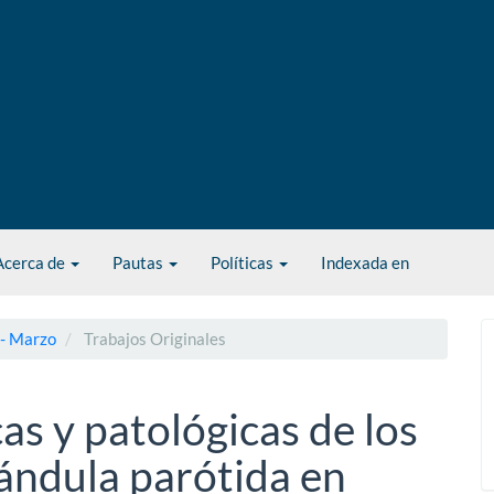
Acerca de
Pautas
Políticas
Indexada en
 - Marzo
Trabajos Originales
cas y patológicas de los
ándula parótida en