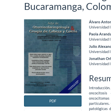
Bucaramanga, Colo
Barra
Conte
Álvaro Anton
Universidad I
lateral
princi
Paola Arand
del
del
Universidad I
Julio Alexan
artículo
artícu
Universidad I
Jonathan Or
Universidad I
Resu
Introducción.
oncocitosis
oncocitomas 
PDF
particulares.
patológicas 