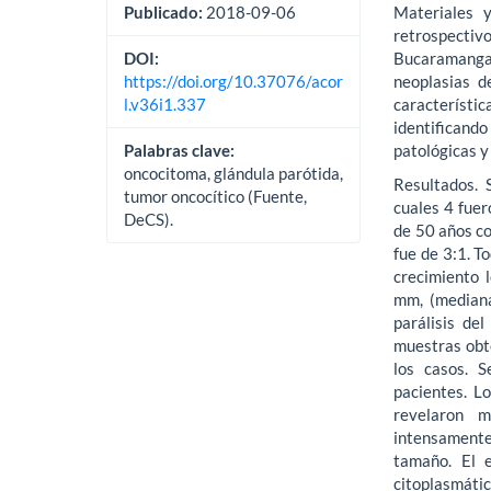
Materiales 
Publicado:
2018-09-06
retrospectiv
Bucaramanga 
DOI:
neoplasias d
https://doi.org/10.37076/acor
característic
l.v36i1.337
identificand
patológicas y
Palabras clave:
oncocitoma, glándula parótida,
Resultados. 
tumor oncocítico (Fuente,
cuales 4 fuer
DeCS).
de 50 años co
fue de 3:1. T
crecimiento 
mm, (mediana
parálisis de
muestras obt
los casos. S
pacientes. L
revelaron m
intensamente
tamaño. El 
citoplasmátic