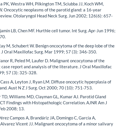
a PK, Westra WH, Pilkington TM, Sciubba JJ, Koch WM,
 Oncocytic neoplasms of the parotid gland: a 16-year
 review. Otolaryngol Head Neck Surg. Jun 2002; 126(6): 657-
amin LB, Chen MF. Hurthle cell tumor. Int Surg. Apr-Jun 1996;
70.
Ray M, Schubert W. Benign oncocytoma of the deep lobe of the
. J Oral Maxillofac Surg. Mar 1999; 57 (3): 346-350.
anor R, Peled M, Laufer D. Malignant oncocytoma of the
 case report and analysis of the literature. J Oral Maxillofac
99; 57 (3): 325-328.
Cass A, Leyton J, Ryan LM. Diffuse oncocytic hyperplasia of
land. Aust N Z J Surg. Oct 2000; 70 (10): 751-753.
r TD, Williams MD, Clayman GL, Kumar AJ. Parotid Gland
 CT Findings with Histopathologic Correlation. AJNR Am J
Feb 2008; 13.
Pérez Campos A, Brandáriz JA, Domingo C, García A,
 Alvarez Vicent JJ. Malignant oncocytoma of a minor salivary