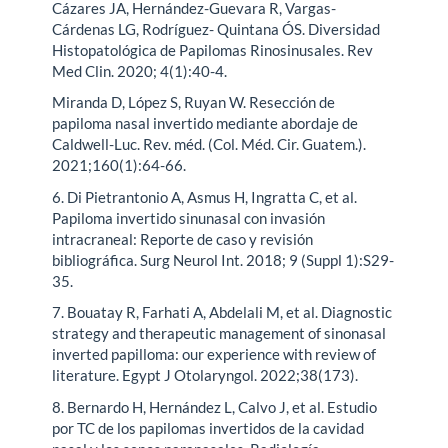
Cázares JA, Hernández-Guevara R, Vargas-
Cárdenas LG, Rodríguez- Quintana ÓS. Diversidad
Histopatológica de Papilomas Rinosinusales. Rev
Med Clin. 2020; 4(1):40-4.
Miranda D, López S, Ruyan W. Resección de
papiloma nasal invertido mediante abordaje de
Caldwell-Luc. Rev. méd. (Col. Méd. Cir. Guatem.).
2021;160(1):64-66.
6. Di Pietrantonio A, Asmus H, Ingratta C, et al.
Papiloma invertido sinunasal con invasión
intracraneal: Reporte de caso y revisión
bibliográfica. Surg Neurol Int. 2018; 9 (Suppl 1):S29-
35.
7. Bouatay R, Farhati A, Abdelali M, et al. Diagnostic
strategy and therapeutic management of sinonasal
inverted papilloma: our experience with review of
literature. Egypt J Otolaryngol. 2022;38(173).
8. Bernardo H, Hernández L, Calvo J, et al. Estudio
por TC de los papilomas invertidos de la cavidad