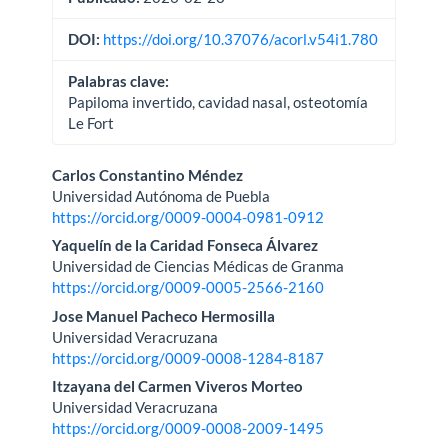
DOI:
https://doi.org/10.37076/acorl.v54i1.780
Palabras clave:
Papiloma invertido, cavidad nasal, osteotomía
Le Fort
Contenido
Carlos Constantino Méndez
Universidad Autónoma de Puebla
principal
https://orcid.org/0009-0004-0981-0912
del
Yaquelín de la Caridad Fonseca Álvarez
Universidad de Ciencias Médicas de Granma
artículo
https://orcid.org/0009-0005-2566-2160
Jose Manuel Pacheco Hermosilla
Universidad Veracruzana
https://orcid.org/0009-0008-1284-8187
Itzayana del Carmen Viveros Morteo
Universidad Veracruzana
https://orcid.org/0009-0008-2009-1495