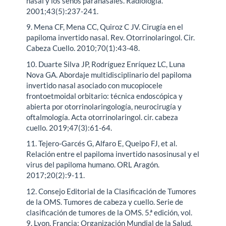
nasal y los senos paranasales. Radiología.
2001;43(5):237-241.
9. Mena CF, Mena CC, Quiroz C JV. Cirugía en el
papiloma invertido nasal. Rev. Otorrinolaringol. Cir.
Cabeza Cuello. 2010;70(1):43-48.
10. Duarte Silva JP, Rodríguez Enríquez LC, Luna
Nova GA. Abordaje multidisciplinario del papiloma
invertido nasal asociado con mucopiocele
frontoetmoidal orbitario: técnica endoscópica y
abierta por otorrinolaringología, neurocirugía y
oftalmología. Acta otorrinolaringol. cir. cabeza
cuello. 2019;47(3):61-64.
11. Tejero-Garcés G, Alfaro E, Queipo FJ, et al.
Relación entre el papiloma invertido nasosinusal y el
virus del papiloma humano. ORL Aragón.
2017;20(2):9-11.
12. Consejo Editorial de la Clasificación de Tumores
de la OMS. Tumores de cabeza y cuello. Serie de
clasificación de tumores de la OMS. 5.ª edición, vol.
9. Lyon, Francia: Organización Mundial de la Salud,