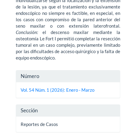
individualizarse según la localización y la extensión
de la lesión, ya que el tratamiento exclusivamente
endoscópico no siempre es factible, en especial, en
los casos con compromiso de la pared anterior del
seno maxilar o con extensión laterofrontal.
Conclusión:
el descenso maxilar me­diante la
osteotomía Le Fort I permitió completar la resección
tumoral en un caso complejo, previamente limitado
por las dificultades de acceso quirúrgico y la falta de
equipo endoscópico.
Detalles
Número
del
Vol. 54 Núm. 1 (2026): Enero - Marzo
artículo
Sección
Reportes de Casos