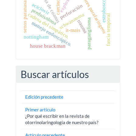
atresia de coanas
tumores parafaríngeos
explosivos
estroboscopia.
carcinoma
senos paranasales.
aciclovir
perforación
prednisolona
schwannoma
cadena del simpático.
fascia temporal
paraganglioma
trauma
manejo endoscópico.
it-mais
nottingham
house brackman
Buscar artículos
Edición precedente
Primer artículo
¿Por qué escribir en la revista de
otorrinolaringología de nuestro país?
Artículo precedente