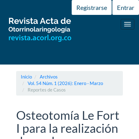
Navegación
Registrarse
Entrar
principal
Contenido
principal
Toggl
Barra
navig
lateral
Inicio
Archivos
Vol. 54 Núm. 1 (2026): Enero - Marzo
Reportes de Casos
Osteotomía Le Fort
I para la realización