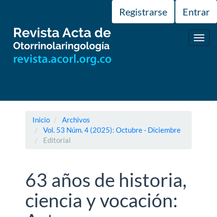
Navegación
Registrarse
Entrar
principal
Contenido
principal
Toggl
Barra
navig
lateral
Inicio
Archivos
Vol. 53 Núm. 4 (2025): Octubre - Diciembre
Editorial
63 años de historia,
ciencia y vocación: