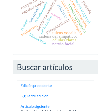
rinoplastia
membrana timpánica
senos paranasales.
fascia temporal
estroboscopia.
tumores parafaríngeos
parótida
schwannoma
aciclovir
manejo quirúrgico
carcinoma
trauma
perforación
paraganglioma
it-mais
explosivos
sulcus vocalis
hipoacusia.
cadena del simpático.
células claras
nervio facial
Buscar artículos
Edición precedente
Siguiente edición
Artículo siguiente