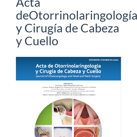
Acta
deOtorrinolaringologí
y Cirugía de Cabeza
y Cuello
Barra
lateral
del
artículo