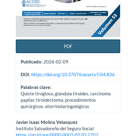
PDF
Publicado:
2026-02-09
DOI:
https://doi.org/10.37076/acorl.v53i4.826
Palabras clave:
Quiste tirogloso, glándula tiroides, carcinoma
papilar, tiroidectomía, procedimientos
quirúrgicos, otorrinolaringológicos
Contenido
Javier Isaac Molina Velasquez
Instituto Salvadoreño del Seguro Social
principal
https://orcid.org/0000-0002-0520-2707