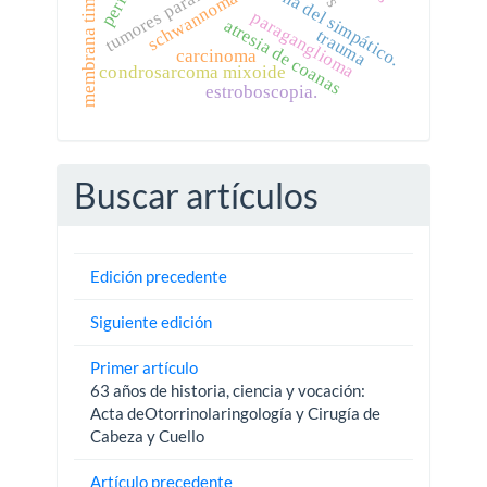
membrana timpánica
tumores parafaríngeos
cadena del simpático.
schwannoma
paraganglioma
atresia de coanas
trauma
carcinoma
condrosarcoma mixoide
estroboscopia.
Buscar artículos
Edición precedente
Siguiente edición
Primer artículo
63 años de historia, ciencia y vocación:
Acta deOtorrinolaringología y Cirugía de
Cabeza y Cuello
Artículo precedente