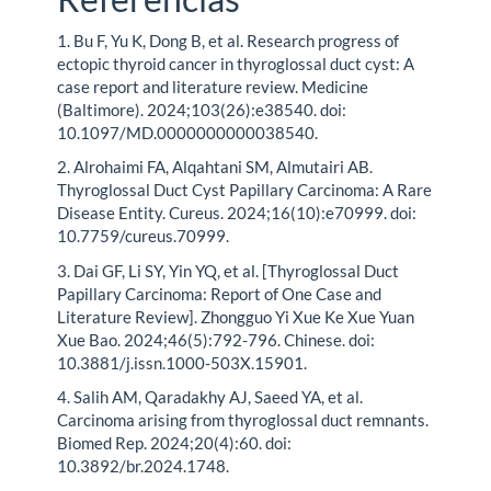
1. Bu F, Yu K, Dong B, et al. Research progress of
ectopic thyroid cancer in thyroglossal duct cyst: A
case report and literature review. Medicine
(Baltimore). 2024;103(26):e38540. doi:
10.1097/MD.0000000000038540.
2. Alrohaimi FA, Alqahtani SM, Almutairi AB.
Thyroglossal Duct Cyst Papillary Carcinoma: A Rare
Disease Entity. Cureus. 2024;16(10):e70999. doi:
10.7759/cureus.70999.
3. Dai GF, Li SY, Yin YQ, et al. [Thyroglossal Duct
Papillary Carcinoma: Report of One Case and
Literature Review]. Zhongguo Yi Xue Ke Xue Yuan
Xue Bao. 2024;46(5):792-796. Chinese. doi:
10.3881/j.issn.1000-503X.15901.
4. Salih AM, Qaradakhy AJ, Saeed YA, et al.
Carcinoma arising from thyroglossal duct remnants.
Biomed Rep. 2024;20(4):60. doi:
10.3892/br.2024.1748.