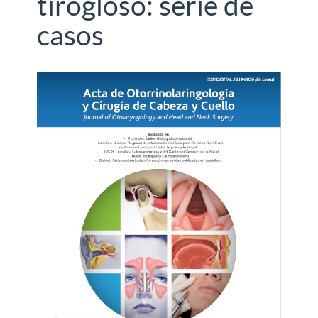
tirogloso: serie de
casos
Barra
lateral
del
artículo