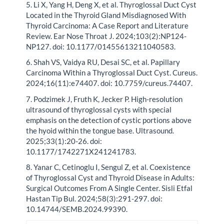
5. Li X, Yang H, Deng X, et al. Thyroglossal Duct Cyst
Located in the Thyroid Gland Misdiagnosed With
Thyroid Carcinoma: A Case Report and Literature
Review. Ear Nose Throat J. 2024;103(2):NP124-
NP127. doi: 10.1177/01455613211040583.
6. Shah VS, Vaidya RU, Desai SC, et al. Papillary
Carcinoma Within a Thyroglossal Duct Cyst. Cureus.
2024;16(11):e74407. doi: 10.7759/cureus.74407.
7. Podzimek J, Fruth K, Jecker P. High-resolution
ultrasound of thyroglossal cysts with special
emphasis on the detection of cystic portions above
the hyoid within the tongue base. Ultrasound.
2025;33(1):20-26. doi:
10.1177/1742271X241241783.
8. Yanar C, Cetinoglu I, Sengul Z, et al. Coexistence
of Thyroglossal Cyst and Thyroid Disease in Adults:
Surgical Outcomes From A Single Center. Sisli Etfal
Hastan Tip Bul. 2024;58(3):291-297. doi:
10.14744/SEMB.2024.99390.