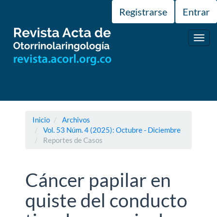
Navegación
Registrarse
Entrar
principal
Contenido
principal
Toggl
Barra
navig
lateral
Inicio
Archivos
Vol. 53 Núm. 4 (2025): Octubre - Diciembre
Reportes de Casos
Cáncer papilar en
quiste del conducto