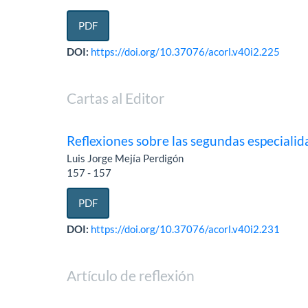
PDF
DOI:
https://doi.org/10.37076/acorl.v40i2.225
Cartas al Editor
Reflexiones sobre las segundas especialid
Luis Jorge Mejía Perdigón
157 - 157
PDF
DOI:
https://doi.org/10.37076/acorl.v40i2.231
Artículo de reflexión