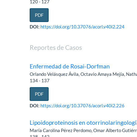
120 - 127
PDF
DOI:
https://doi.org/10.37076/acorl.v40i2.224
Reportes de Casos
Enfermedad de Rosai-Dorfman
Orlando Velásquez Ávila, Octavio Amaya Mejía, Nath
134 - 137
PDF
DOI:
https://doi.org/10.37076/acorl.v40i2.226
Lipoidoproteinosis en otorrinolaringologí
María Carolina Pérez Perdomo, Omar Alberto Gutiér
138 - 142