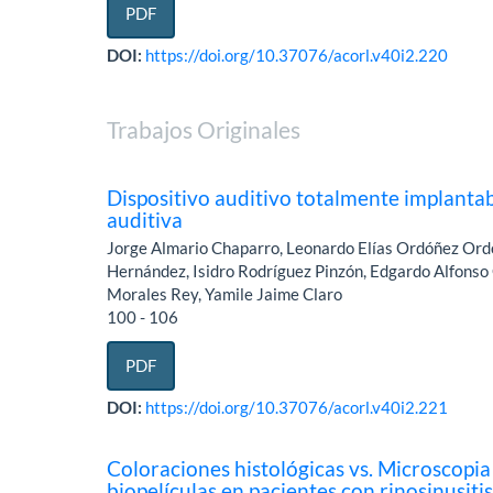
PDF
DOI:
https://doi.org/10.37076/acorl.v40i2.220
Trabajos Originales
Dispositivo auditivo totalmente implantab
auditiva
Jorge Almario Chaparro, Leonardo Elías Ordóñez Ord
Hernández, Isidro Rodríguez Pinzón, Edgardo Alfonso
Morales Rey, Yamile Jaime Claro
100 - 106
PDF
DOI:
https://doi.org/10.37076/acorl.v40i2.221
Coloraciones histológicas vs. Microscopia
biopelículas en pacientes con rinosinusitis