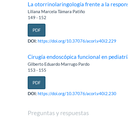
La otorrinolaringología frente a la resp
Liliana Marcela Támara Patiño
149 - 152
PDF
DOI:
https://doi.org/10.37076/acorl.v40i2.229
Cirugía endoscópica funcional en pediatrí
Gilberto Eduardo Marrugo Pardo
153 - 155
PDF
DOI:
https://doi.org/10.37076/acorl.v40i2.230
Preguntas y respuestas