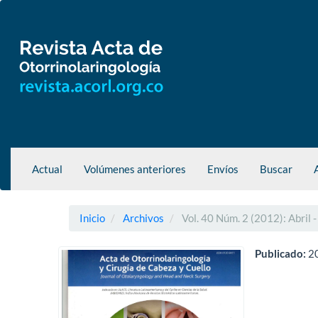
Navegación
principal
Contenido
principal
Barra
lateral
Actual
Volúmenes anteriores
Envíos
Buscar
Inicio
Archivos
Vol. 40 Núm. 2 (2012): Abril -
Publicado:
2