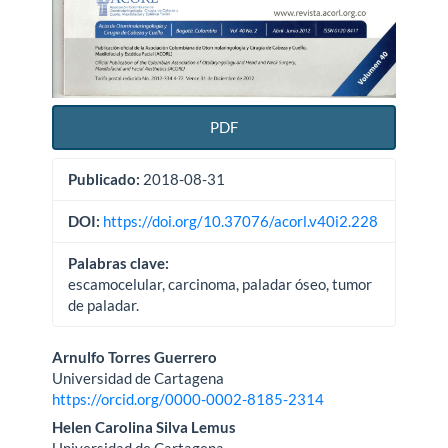
PDF
Publicado:
2018-08-31
DOI:
https://doi.org/10.37076/acorl.v40i2.228
Palabras clave:
escamocelular, carcinoma, paladar óseo, tumor
de paladar.
Contenido
Arnulfo Torres Guerrero
Universidad de Cartagena
principal
https://orcid.org/0000-0002-8185-2314
del
Helen Carolina Silva Lemus