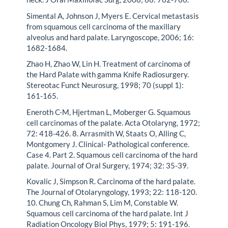
Simental A, Johnson J, Myers E. Cervical metastasis
from squamous cell carcinoma of the maxillary
alveolus and hard palate. Laryngoscope, 2006; 16:
1682-1684.
Zhao H, Zhao W, Lin H. Treatment of carcinoma of
the Hard Palate with gamma Knife Radiosurgery.
Stereotac Funct Neurosurg, 1998; 70 (suppl 1):
161-165.
Eneroth C-M, Hjertman L, Moberger G. Squamous
cell carcinomas of the palate. Acta Otolaryng, 1972;
72: 418-426. 8. Arrasmith W, Staats O, Alling C,
Montgomery J. Clinical- Pathological conference.
Case 4. Part 2. Squamous cell carcinoma of the hard
palate. Journal of Oral Surgery, 1974; 32: 35-39.
Kovalic J, Simpson R. Carcinoma of the hard palate.
The Journal of Otolaryngology, 1993; 22: 118-120.
10. Chung Ch, Rahman S, Lim M, Constable W.
Squamous cell carcinoma of the hard palate. Int J
Radiation Oncology Biol Phys, 1979; 5: 191-196.