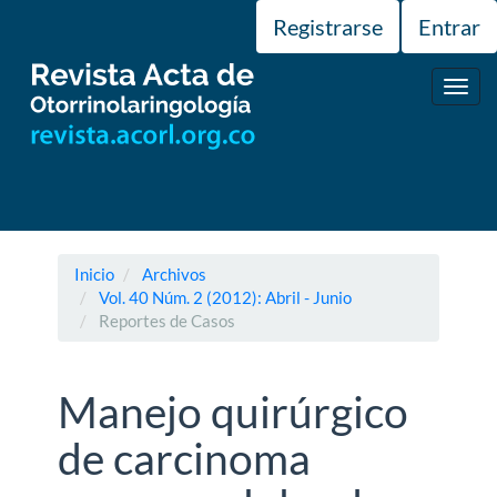
Navegación
Registrarse
Entrar
principal
Contenido
principal
Toggl
Barra
navig
lateral
Inicio
Archivos
Vol. 40 Núm. 2 (2012): Abril - Junio
Reportes de Casos
Manejo quirúrgico
de carcinoma