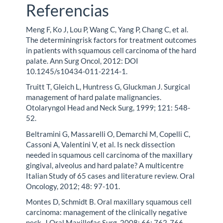
Referencias
Meng F, Ko J, Lou P, Wang C, Yang P, Chang C, et al.
The determiningrisk factors for treatment outcomes
in patients with squamous cell carcinoma of the hard
palate. Ann Surg Oncol, 2012: DOI
10.1245/s10434-011-2214-1.
Truitt T, Gleich L, Huntress G, Gluckman J. Surgical
management of hard palate malignancies.
Otolaryngol Head and Neck Surg, 1999; 121: 548-
52.
Beltramini G, Massarelli O, Demarchi M, Copelli C,
Cassoni A, Valentini V, et al. Is neck dissection
needed in squamous cell carcinoma of the maxillary
gingival, alveolus and hard palate? A multicentre
Italian Study of 65 cases and literature review. Oral
Oncology, 2012; 48: 97-101.
Montes D, Schmidt B. Oral maxillary squamous cell
carcinoma: management of the clinically negative
neck. J Oral Maxillofac Surg, 2008; 66: 762-766.