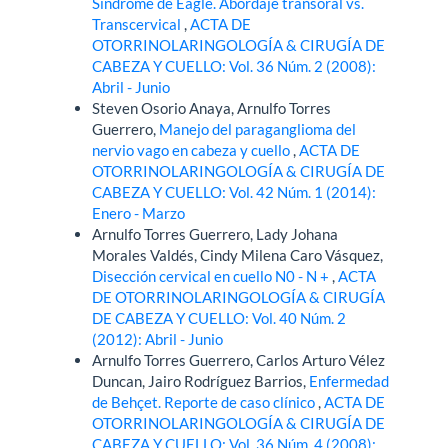
Síndrome de Eagle. Abordaje transoral vs.
Transcervical
,
ACTA DE
OTORRINOLARINGOLOGÍA & CIRUGÍA DE
CABEZA Y CUELLO: Vol. 36 Núm. 2 (2008):
Abril - Junio
Steven Osorio Anaya, Arnulfo Torres
Guerrero,
Manejo del paraganglioma del
nervio vago en cabeza y cuello
,
ACTA DE
OTORRINOLARINGOLOGÍA & CIRUGÍA DE
CABEZA Y CUELLO: Vol. 42 Núm. 1 (2014):
Enero - Marzo
Arnulfo Torres Guerrero, Lady Johana
Morales Valdés, Cindy Milena Caro Vásquez,
Disección cervical en cuello N0 - N +
,
ACTA
DE OTORRINOLARINGOLOGÍA & CIRUGÍA
DE CABEZA Y CUELLO: Vol. 40 Núm. 2
(2012): Abril - Junio
Arnulfo Torres Guerrero, Carlos Arturo Vélez
Duncan, Jairo Rodríguez Barrios,
Enfermedad
de Behçet. Reporte de caso clínico
,
ACTA DE
OTORRINOLARINGOLOGÍA & CIRUGÍA DE
CABEZA Y CUELLO: Vol. 36 Núm. 4 (2008):