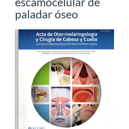
escamocelular de
paladar óseo
Barra
lateral
del
artículo