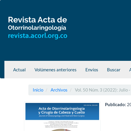
Navegación
principal
Contenido
principal
Barra
lateral
Actual
Volúmenes anteriores
Envíos
Buscar
Inicio
Archivos
Vol. 50 Núm. 3 (2022): Julio 
Publicado:
2