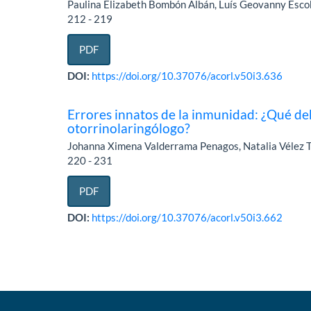
Paulina Elizabeth Bombón Albán, Luís Geovanny Escob
212 - 219
PDF
DOI:
https://doi.org/10.37076/acorl.v50i3.636
Errores innatos de la inmunidad: ¿Qué de
otorrinolaringólogo?
Johanna Ximena Valderrama Penagos, Natalia Vélez 
220 - 231
PDF
DOI:
https://doi.org/10.37076/acorl.v50i3.662