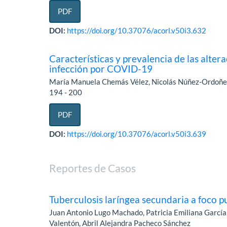
PDF
DOI:
https://doi.org/10.37076/acorl.v50i3.632
Características y prevalencia de las altera
infección por COVID-19
María Manuela Chemás Vélez, Nicolás Núñez-Ordoñez
194 - 200
PDF
DOI:
https://doi.org/10.37076/acorl.v50i3.639
Reportes de Casos
Tuberculosis laríngea secundaria a foco p
Juan Antonio Lugo Machado, Patricia Emiliana García
Valentón, Abril Alejandra Pacheco Sánchez