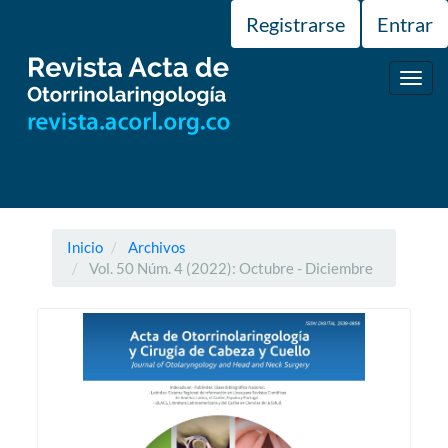
Navegación
Registrarse
Entrar
principal
Contenido
principal
Toggl
Barra
navig
lateral
Inicio
Archivos
Vol. 50 Núm. 4 (2022): Octubre - Diciembre