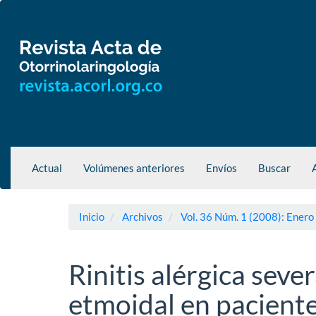
Navegación
principal
Contenido
principal
Barra
lateral
Actual
Volúmenes anteriores
Envíos
Buscar
Inicio
Archivos
Vol. 36 Núm. 1 (2008): Enero
Rinitis alérgica sev
etmoidal en paciente