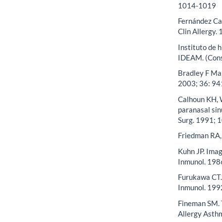
1014-1019
Fernández Cal
Clin Allergy.
Instituto de 
IDEAM. (Cons
Bradley F Mar
2003; 36: 94
Calhoun KH, 
paranasal si
Surg. 1991; 
Friedman RA,
Kuhn JP. Imag
Inmunol. 1986
Furukawa CT. T
Inmunol. 199
Fineman SM. T
Allergy Asthm