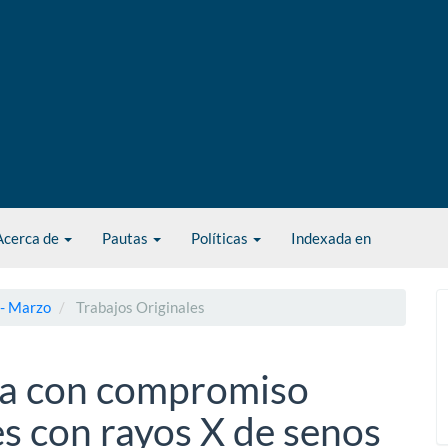
Acerca de
Pautas
Políticas
Indexada en
 - Marzo
Trabajos Originales
era con compromiso
s con rayos X de senos