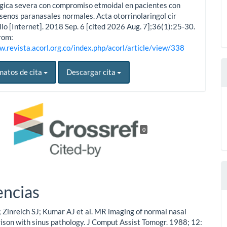
érgica severa con compromiso etmoidal en pacientes con
senos paranasales normales. Acta otorrinolaringol cir
lo [Internet]. 2018 Sep. 6 [cited 2026 Aug. 7];36(1):25-30.
rom:
w.revista.acorl.org.co/index.php/acorl/article/view/338
matos de cita
Descargar cita
0
encias
inreich SJ; Kumar AJ et al. MR imaging of normal nasal
ison with sinus pathology. J Comput Assist Tomogr. 1988; 12: