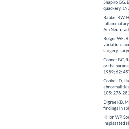
Shapiro GG, B
quackery. 19
Babbel RW, H
inflammatory
Am Neuroradi
Bolger WE, Bu
variations an
surgery. Lary
Conner BC, R
or the parana
1989; 62: 45
Cooke LD, Had
abnormalities
105: 278-281
Digree KB, M
findings in s
Killon WP, So
inspissated s