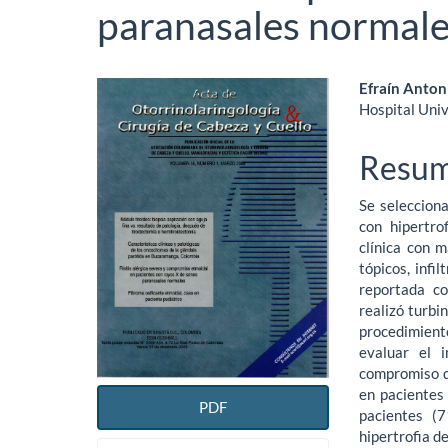
paranasales normal
Barra
Conte
Efraín Anton
Hospital Univ
lateral
princi
del
del
Resu
artículo
artícu
Se selecciona
con hipertro
clínica con 
tópicos, infi
reportada co
realizó turbi
procedimient
evaluar el 
compromiso d
en pacientes
PDF
pacientes (7
hipertrofia d