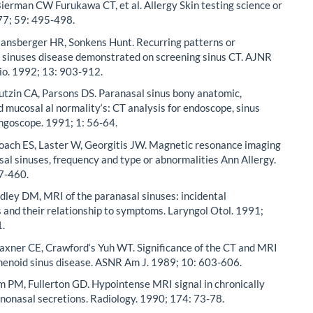
ierman CW Furukawa CT, et al. Allergy Skin testing science or
77; 59: 495-498.
ansberger HR, Sonkens Hunt. Recurring patterns or
 sinuses disease demonstrated on screening sinus CT. AJNR
o. 1992; 13: 903-912.
tzin CA, Parsons DS. Paranasal sinus bony anatomic,
d mucosal al normality‘s: CT analysis for endoscope, sinus
ngoscope. 1991; 1: 56-64.
oach ES, Laster W, Georgitis JW. Magnetic resonance imaging
sal sinuses, frequency and type or abnormalities Ann Allergy.
7-460.
ley DM, MRI of the paranasal sinuses: incidental
 and their relationship to symptoms. Laryngol Otol. 1991;
.
axner CE, Crawford‘s Yuh WT. Significance of the CT and MRI
phenoid sinus disease. ASNR Am J. 1989; 10: 603-606.
m PM, Fullerton GD. Hypointense MRI signal in chronically
inonasal secretions. Radiology. 1990; 174: 73-78.