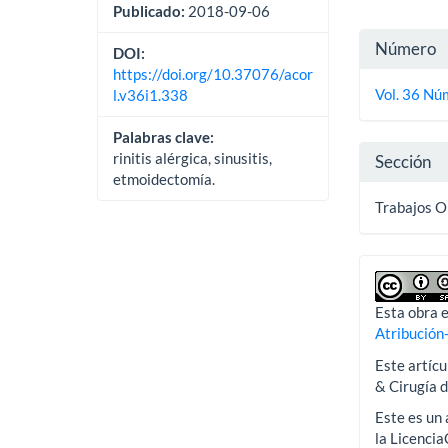
Publicado:
2018-09-06
Detall
Número
DOI:
del
https://doi.org/10.37076/acor
Vol. 36 Nú
l.v36i1.338
artícu
Palabras clave:
rinitis alérgica, sinusitis,
Sección
etmoidectomía.
Trabajos O
Esta obra e
Atribución
Este artícu
& Cirugía 
Este es un 
la Licenci