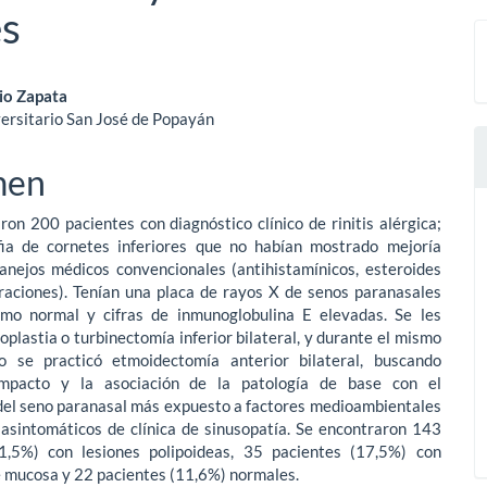
es
nido
io Zapata
ersitario San José de Popayán
pal
men
lo
ron 200 pacientes con diagnóstico clínico de rinitis alérgica;
fia de cornetes inferiores que no habían mostrado mejoría
manejos médicos convencionales (antihistamínicos, esteroides
ltraciones). Tenían una placa de rayos X de senos paranasales
mo normal y cifras de inmunoglobulina E elevadas. Se les
noplastia o turbinectomía inferior bilateral, y durante el mismo
o se practicó etmoidectomía anterior bilateral, buscando
impacto y la asociación de la patología de base con el
el seno paranasal más expuesto a factores medioambientales
 asintomáticos de clínica de sinusopatía. Se encontraron 143
1,5%) con lesiones polipoideas, 35 pacientes (17,5%) con
e mucosa y 22 pacientes (11,6%) normales.