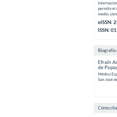
Internacion
permite el 
medio, siem
eISSN: 
ISSN: 0
Biografía 
Efraín A
de Popa
Médico Esp
San José d
Cómo cit