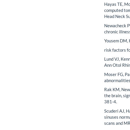
Hayas TE, Mot
computed tom
Head Neck Su
Newacheck PW
chronic illne
Yousem DM, K
risk factors 
Lund VJ, Kenn
Ann Otol Rhin
Moser FG, Pan
abnormalities
Rak KM, Newel
the brain, si
381-4.
Scuderi AJ, H
sinuses norma
scans and MR