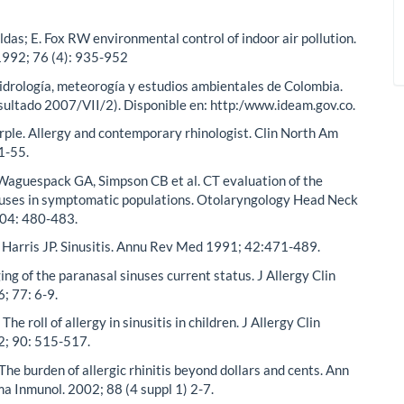
das; E. Fox RW environmental control of indoor air pollution.
 1992; 76 (4): 935-952
hidrología, meteorogía y estudios ambientales de Colombia.
ultado 2007/VII/2). Disponible en: http:/www.ideam.gov.co.
ple. Allergy and contemporary rhinologist. Clin North Am
1-55.
Waguespack GA, Simpson CB et al. CT evaluation of the
nuses in symptomatic populations. Otolaryngology Head Neck
104: 480-483.
 Harris JP. Sinusitis. Annu Rev Med 1991; 42:471-489.
ing of the paranasal sinuses current status. J Allergy Clin
; 77: 6-9.
he roll of allergy in sinusitis in children. J Allergy Clin
2; 90: 515-517.
he burden of allergic rhinitis beyond dollars and cents. Ann
a Inmunol. 2002; 88 (4 suppl 1) 2-7.