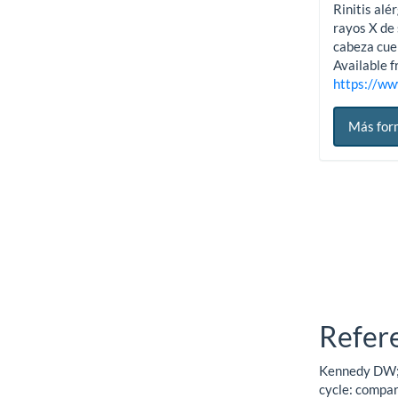
Rinitis al
rayos X de 
cabeza cuel
Available f
https://ww
Más for
Refer
Kennedy DW; Z
cycle: compar