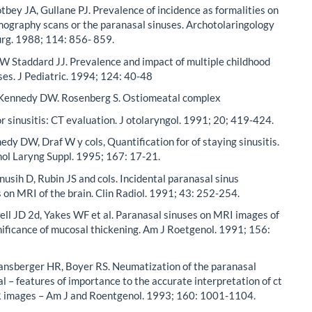
bey JA, Gullane PJ. Prevalence of incidence as formalities on
ography scans or the paranasal sinuses. Archotolaringology
rg. 1988; 114: 856- 859.
 Staddard JJ. Prevalence and impact of multiple childhood
sses. J Pediatric. 1994; 124: 40-48
ennedy DW. Rosenberg S. Ostiomeatal complex
for sinusitis: CT evaluation. J otolaryngol. 1991; 20; 419-424.
edy DW, Draf W y cols, Quantification for of staying sinusitis.
ol Laryng Suppl. 1995; 167: 17-21.
usih D, Rubin JS and cols. Incidental paranasal sinus
 on MRI of the brain. Clin Radiol. 1991; 43: 252-254.
l JD 2d, Yakes WF et al. Paranasal sinuses on MRI images of
gnificance of mucosal thickening. Am J Roetgenol. 1991; 156:
ansberger HR, Boyer RS. Neumatization of the paranasal
l – features of importance to the accurate interpretation of ct
 images – Am J and Roentgenol. 1993; 160: 1001-1104.