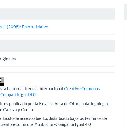
es
m. 1 (2008): Enero - Marzo
lo
riginales
stá bajo una licencia internacional
Creative Commons
-CompartirIgual 4.0
.
lo es publicado por la Revista Acta de Otorrinolaringología
de Cabeza y Cuello.
artículo de acceso abierto, distribuido bajo los términos de
aCreativeCommons Atribución-CompartirIgual 4.0