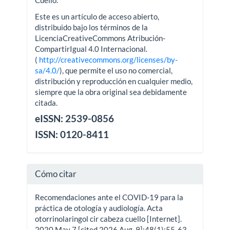
Cuello.
Este es un artículo de acceso abierto,
distribuido bajo los términos de la
LicenciaCreativeCommons Atribución-
CompartirIgual 4.0 Internacional.
(
http://creativecommons.org/licenses/by-
sa/4.0/
), que permite el uso no comercial,
distribución y reproducción en cualquier medio,
siempre que la obra original sea debidamente
citada.
eISSN: 2539-0856
ISSN: 0120-8411
Cómo citar
Recomendaciones ante el COVID-19 para la
práctica de otología y audiología. Acta
otorrinolaringol cir cabeza cuello [Internet].
2020 May 7 [cited 2026 Aug. 9];48(1):55-63.