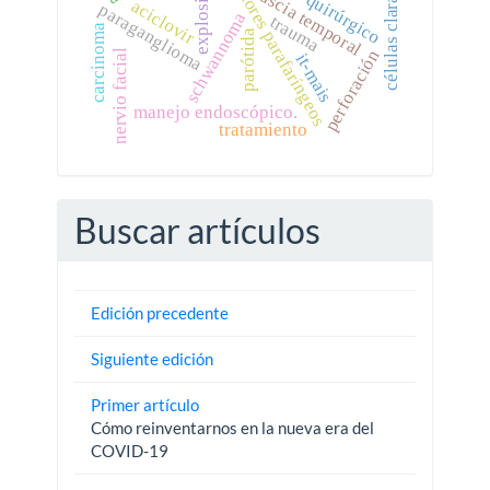
manejo quirúrgico
tumores parafaríngeos
explosivos
fascia temporal
células claras
aciclovir
paraganglioma
schwannoma
trauma
carcinoma
parótida
perforación
nervio facial
it-mais
manejo endoscópico.
tratamiento
Buscar artículos
Edición precedente
Siguiente edición
Primer artículo
Cómo reinventarnos en la nueva era del
COVID-19