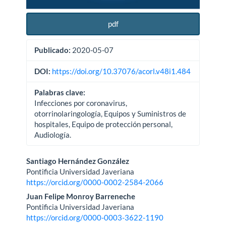
pdf
Publicado:
2020-05-07
DOI:
https://doi.org/10.37076/acorl.v48i1.484
Palabras clave:
Infecciones por coronavirus,
otorrinolaringología, Equipos y Suministros de
hospitales, Equipo de protección personal,
Audiología.
Contenido
Santiago Hernández González
Pontificia Universidad Javeriana
principal
https://orcid.org/0000-0002-2584-2066
del
Juan Felipe Monroy Barreneche
Pontificia Universidad Javeriana
artículo
https://orcid.org/0000-0003-3622-1190