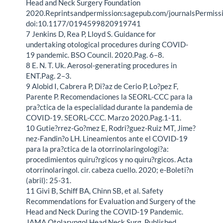
Head and Neck Surgery Foundation
2020.Reprintsandpermission:sagepub.com/journalsPermissi
doi:10.1177/0194599820919741
7 Jenkins D, Rea P, Lloyd S. Guidance for
undertaking otological procedures during COVID-
19 pandemic. BSO Council. 2020.Pag. 6–8.
8 E. N. T. Uk. Aerosol-generating procedures in
ENT.Pag. 2–3.
9 Alobid I, Cabrera P, Di?az de Cerio P, Lo?pez F,
Parente P. Recomendaciones la SEORL-CCC para la
pra?ctica de la especialidad durante la pandemia de
COVID-19. SEORL-CCC. Marzo 2020.Pag.1-11.
10 Gutie?rrez-Go?mez E, Rodri?guez-Ruiz MT, Jime?
nez-Fandin?o LH. Lineamientos ante el COVID-19
para la pra?ctica de la otorrinolaringologi?a:
procedimientos quiru?rgicos y no quiru?rgicos. Acta
otorrinolaringol. cir. cabeza cuello. 2020; e-Boleti?n
(abril): 25-31.
11 Givi B, Schiff BA, Chinn SB, et al. Safety
Recommendations for Evaluation and Surgery of the
Head and Neck During the COVID-19 Pandemic.
JAMA Otolaryngol Head Neck Surg. Published