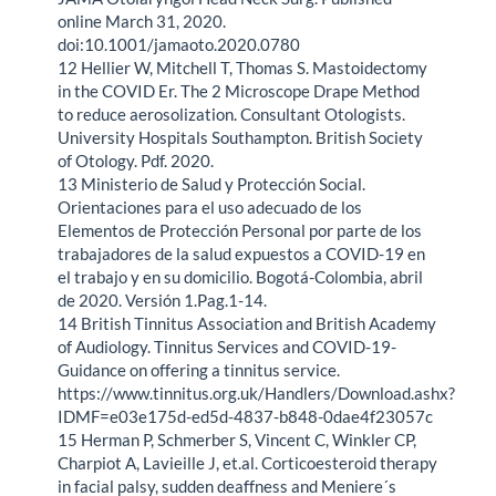
online March 31, 2020.
doi:10.1001/jamaoto.2020.0780
12 Hellier W, Mitchell T, Thomas S. Mastoidectomy
in the COVID Er. The 2 Microscope Drape Method
to reduce aerosolization. Consultant Otologists.
University Hospitals Southampton. British Society
of Otology. Pdf. 2020.
13 Ministerio de Salud y Protección Social.
Orientaciones para el uso adecuado de los
Elementos de Protección Personal por parte de los
trabajadores de la salud expuestos a COVID-19 en
el trabajo y en su domicilio. Bogotá-Colombia, abril
de 2020. Versión 1.Pag.1-14.
14 British Tinnitus Association and British Academy
of Audiology. Tinnitus Services and COVID-19-
Guidance on offering a tinnitus service.
https://www.tinnitus.org.uk/Handlers/Download.ashx?
IDMF=e03e175d-ed5d-4837-b848-0dae4f23057c
15 Herman P, Schmerber S, Vincent C, Winkler CP,
Charpiot A, Lavieille J, et.al. Corticoesteroid therapy
in facial palsy, sudden deaffness and Meniere´s