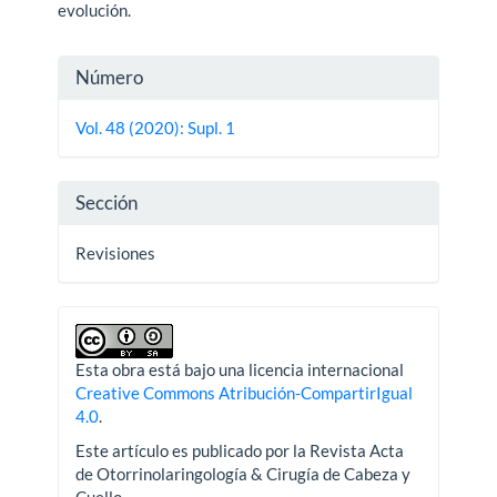
evolución.
Detalles
Número
del
Vol. 48 (2020): Supl. 1
artículo
Sección
Revisiones
Esta obra está bajo una licencia internacional
Creative Commons Atribución-CompartirIgual
4.0
.
Este artículo es publicado por la Revista Acta
de Otorrinolaringología & Cirugía de Cabeza y