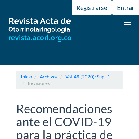
Navegación
Registrarse
Entrar
principal
Contenido
principal
Toggl
Barra
navig
lateral
Inicio
Archivos
Vol. 48 (2020): Supl. 1
Revisiones
Recomendaciones
ante el COVID-19
para la práctica de