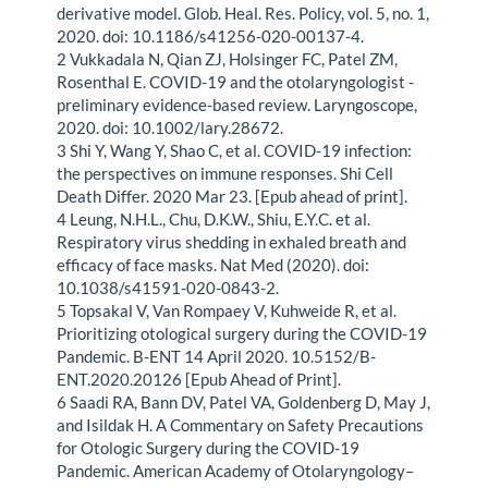
derivative model. Glob. Heal. Res. Policy, vol. 5, no. 1,
2020. doi: 10.1186/s41256-020-00137-4.
2 Vukkadala N, Qian ZJ, Holsinger FC, Patel ZM,
Rosenthal E. COVID-19 and the otolaryngologist -
preliminary evidence-based review. Laryngoscope,
2020. doi: 10.1002/lary.28672.
3 Shi Y, Wang Y, Shao C, et al. COVID-19 infection:
the perspectives on immune responses. Shi Cell
Death Differ. 2020 Mar 23. [Epub ahead of print].
4 Leung, N.H.L., Chu, D.K.W., Shiu, E.Y.C. et al.
Respiratory virus shedding in exhaled breath and
efficacy of face masks. Nat Med (2020). doi:
10.1038/s41591-020-0843-2.
5 Topsakal V, Van Rompaey V, Kuhweide R, et al.
Prioritizing otological surgery during the COVID-19
Pandemic. B-ENT 14 April 2020. 10.5152/B-
ENT.2020.20126 [Epub Ahead of Print].
6 Saadi RA, Bann DV, Patel VA, Goldenberg D, May J,
and Isildak H. A Commentary on Safety Precautions
for Otologic Surgery during the COVID-19
Pandemic. American Academy of Otolaryngology–