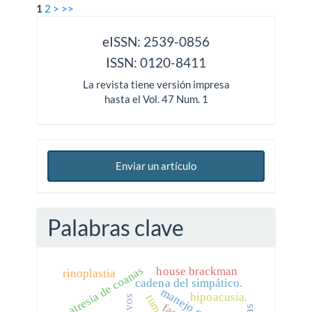
1
2
>
>>
issn
eISSN: 2539-0856
ISSN: 0120-8411
La revista tiene versión impresa
hasta el Vol. 47 Num. 1
Enviar un artículo
Palabras clave
atresia de coanas
house brackman
rinoplastia
cadena del simpático.
hipoacusia.