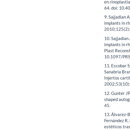
en rinoplastí
64. doi: 10
9. Sajjadian 
implants in rh
2010;125(2)
10. Sajjadian
implants in r
Plast Recons
10.1097/PR
11. Escobar 
Sanabria Bras
Injertos cart
2002;53(10)
12. Gunter JP
shaped autoge
45.
13. Álvarez-B
Fernández R, 
estéticos tra