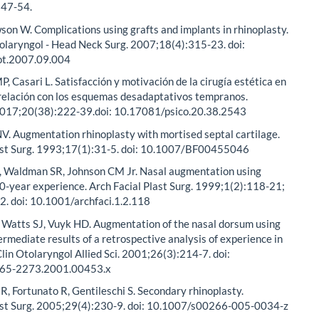
347-54.
wson W. Complications using grafts and implants in rhinoplasty.
olaryngol - Head Neck Surg. 2007;18(4):315-23. doi:
ot.2007.09.004
P, Casari L. Satisfacción y motivación de la cirugía estética en
 relación con los esquemas desadaptativos tempranos.
2017;20(38):222-39.doi: 10.17081/psico.20.38.2543
V. Augmentation rhinoplasty with mortised septal cartilage.
ast Surg. 1993;17(1):31-5. doi: 10.1007/BF00455046
, Waldman SR, Johnson CM Jr. Nasal augmentation using
0-year experience. Arch Facial Plast Surg. 1999;1(2):118-21;
2. doi: 10.1001/archfaci.1.2.118
, Watts SJ, Vuyk HD. Augmentation of the nasal dorsum using
ermediate results of a retrospective analysis of experience in
Clin Otolaryngol Allied Sci. 2001;26(3):214-7. doi:
365-2273.2001.00453.x
 R, Fortunato R, Gentileschi S. Secondary rhinoplasty.
ast Surg. 2005;29(4):230-9. doi: 10.1007/s00266-005-0034-z