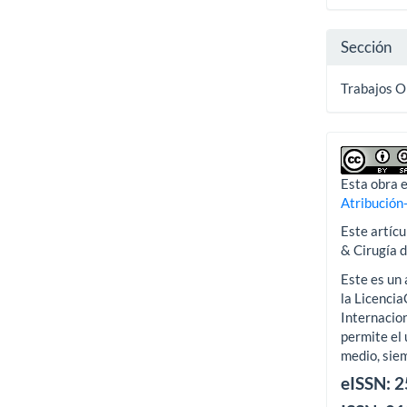
artícu
Sección
Trabajos O
Esta obra e
Atribución
Este artícu
& Cirugía 
Este es un 
la Licenci
Internacion
permite el 
medio, siem
eISSN: 