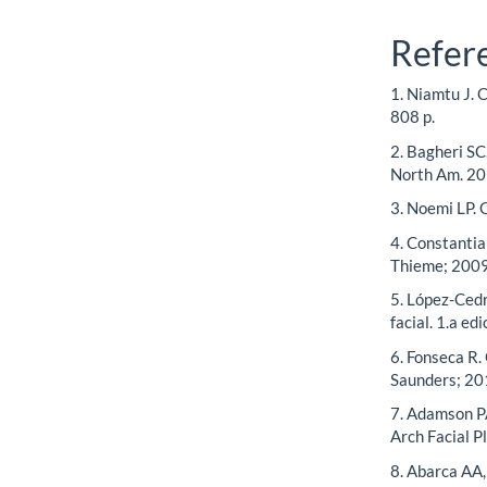
Refer
1. Niamtu J. C
808 p.
2. Bagheri SC
North Am. 20
3. Noemi LP. 
4. Constantia
Thieme; 2009
5. López-Cedr
facial. 1.a e
6. Fonseca R. 
Saunders; 20
7. Adamson PA
Arch Facial P
8. Abarca AA,