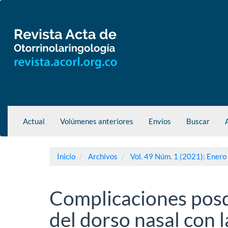
Navegación
principal
Contenido
principal
Barra
lateral
Actual
Volúmenes anteriores
Envíos
Buscar
Inicio
Archivos
Vol. 49 Núm. 1 (2021): Enero
Complicaciones posq
del dorso nasal con l