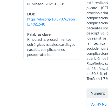
está rea­liza
Publicado:
2021-03-31
puente
(CE
otorrinolarin
DOI:
complicacio
https://doi.org/10.37076/acor
complicacion
l.v49i1.540
pacientes so
descriptivo, 
Palabras clave:
los registros
Rinoplastia, procedimientos
la técnic
quirúrgicos nasales, cartílagos
sociodemográf
nasales, complicaciones
complicacio
posoperatorias
aparición de 
Resultados:
s
de 28 años, s
en 80,6 %, el
Tex® en 1,7 %
Detall
Número
del
Vol. 49 Nú