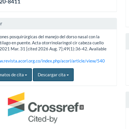
120-8411
ar
ones posquirúrgicas del manejo del dorso nasal con la
tílago en puente. Acta otorrinolaringol cir cabeza cuello
. 2021 Mar. 31 [cited 2026 Aug. 7];49(1):36-42. Available
w.revista.acorl.org.co/index.php/acorl/article/view/540
matos de cita
Descargar cita
0