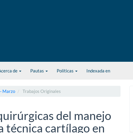
Acerca de
Pautas
Políticas
Indexada en
 - Marzo
Trabajos Originales
uirúrgicas del manejo
a técnica cartílago en