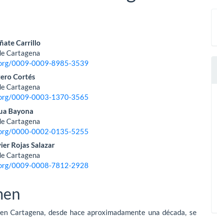
nido
ñate Carrillo
de Cartagena
pal
d.org/0009-0009-8985-3539
ero Cortés
de Cartagena
lo
d.org/0009-0003-1370-3565
ua Bayona
de Cartagena
d.org/0000-0002-0135-5255
er Rojas Salazar
de Cartagena
d.org/0009-0008-7812-2928
men
en Cartagena, desde hace aproximadamente una década, se