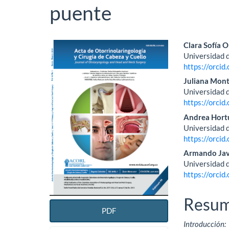
puente
Barra
Conte
Clara Sofía O
Universidad 
lateral
princi
https://orci
del
del
Juliana Mont
Universidad 
artículo
artícu
https://orci
Andrea Hort
Universidad 
https://orci
Armando Javi
Universidad 
https://orci
Resu
PDF
Introducción: