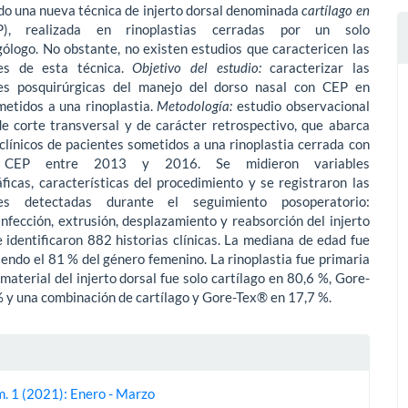
ndo una nueva técnica de injerto dorsal denominada
cartílago en
P), realizada en rinoplastias cerradas por un solo
gólogo. No obstante, no existen estudios que caractericen las
nes de esta técnica.
Objetivo del estudio:
caracterizar las
es posquirúrgicas del manejo del dorso nasal con CEP en
metidos a una rinoplastia.
Metodología:
estudio observa­cional
de corte transversal y de carácter retrospectivo, que abarca
 clínicos de pacientes sometidos a una rinoplastia cerrada con
a CEP entre 2013 y 2016. Se midieron variables
icas, características del procedimiento y se registraron las
nes detectadas durante el seguimiento posoperatorio:
infección, extrusión, desplazamiento y reabsorción del injerto
e identificaron 882 historias clínicas. La mediana de edad fue
iendo el 81 % del género femenino. La rinoplastia fue primaria
 material del injerto dorsal fue solo cartílago en 80,6 %, Gore-
 y una combinación de cartílago y Gore-Tex® en 17,7 %.
es
m. 1 (2021): Enero - Marzo