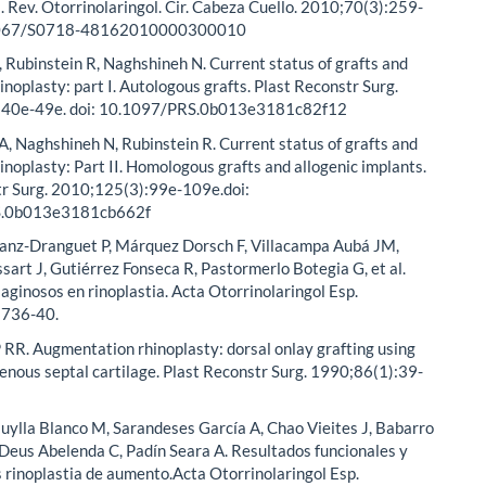
a. Rev. Otorrinolaringol. Cir. Cabeza Cuello. 2010;70(3):259-
.4067/S0718-48162010000300010
A, Rubinstein R, Naghshineh N. Current status of grafts and
inoplasty: part I. Autologous grafts. Plast Reconstr Surg.
:40e-49e. doi: 10.1097/PRS.0b013e3181c82f12
 A, Naghshineh N, Rubinstein R. Current status of grafts and
hinoplasty: Part II. Homologous grafts and allogenic implants.
tr Surg. 2010;125(3):99e-109e.doi:
S.0b013e3181cb662f
Sanz-Dranguet P, Márquez Dorsch F, Villacampa Aubá JM,
sart J, Gutiérrez Fonseca R, Pastormerlo Botegia G, et al.
ilaginosos en rinoplastia. Acta Otorrinolaringol Esp.
:736-40.
 RR. Augmentation rhinoplasty: dorsal onlay grafting using
nous septal cartilage. Plast Reconstr Surg. 1990;86(1):39-
uylla Blanco M, Sarandeses García A, Chao Vieites J, Babarro
Deus Abelenda C, Padín Seara A. Resultados funcionales y
s rinoplastia de aumento.Acta Otorrinolaringol Esp.