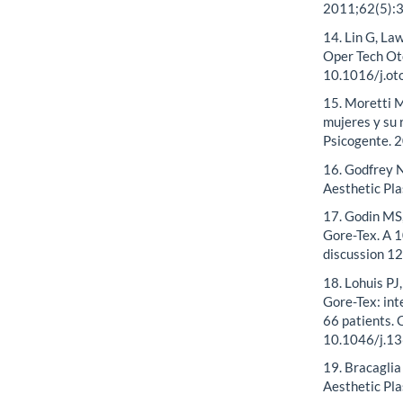
2011;62(5):
14. Lin G, La
Oper Tech Ot
10.1016/j.ot
15. Moretti M
mujeres y su
Psicogente. 
16. Godfrey N
Aesthetic Pl
17. Godin MS
Gore-Tex. A 1
discussion 12
18. Lohuis PJ
Gore-Tex: int
66 patients. 
10.1046/j.1
19. Bracaglia
Aesthetic Pl