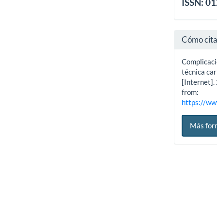
ISSN: 0
Cómo cit
Complicaci
técnica car
[Internet]
from:
https://ww
Más for