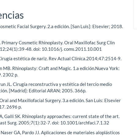
encias
osmetic Facial Surgery. 2.a edición. [San Luis]: Elsevier; 2018.
. Primary Cosmetic Rhinoplasty. Oral Maxillofac Surg Clin
12;24(1):39-48. doi: 10.1016/j. coms.2011.10.001
Cirugía estética de nariz. Rev Actual Clínica.2014;47:2514-9.
n MB. Rhinoplasty: Craft and Magic. 1.a edición.Nueva York:
. 2302 p.
un JL. Cirugía reconstructiva y estética del tercio medio
dición. [Madrid]: Editorial ARAN; 2005. 366p.
Oral and Maxillofacial Surgery. 3.a edición. San Luis: Elsevier
17. 2696 p.
, Galli SK. Rhinoplasty approaches: current state of the art.
last Surg. 2005;7(1):32-7. doi: 10.1001/archfaci.7.1.32
 Naser GA, Pardo JJ. Aplicaciones de materiales aloplásticos