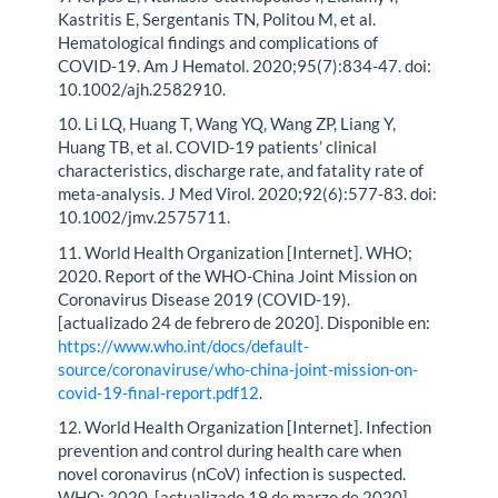
Kastritis E, Sergentanis TN, Politou M, et al.
Hematological findings and complications of
COVID-19. Am J Hematol. 2020;95(7):834-47. doi:
10.1002/ajh.2582910.
10. Li LQ, Huang T, Wang YQ, Wang ZP, Liang Y,
Huang TB, et al. COVID-19 patients’ clinical
characteristics, discharge rate, and fatality rate of
meta-analysis. J Med Virol. 2020;92(6):577-83. doi:
10.1002/jmv.2575711.
11. World Health Organization [Internet]. WHO;
2020. Report of the WHO-China Joint Mission on
Coronavirus Disease 2019 (COVID-19).
[actualizado 24 de febrero de 2020]. Disponible en:
https://www.who.int/docs/default-
source/coronaviruse/who-china-joint-mission-on-
covid-19-final-report.pdf12
.
12. World Health Organization [Internet]. Infection
prevention and control during health care when
novel coronavirus (nCoV) infection is suspected.
WHO; 2020. [actualizado 19 de marzo de 2020].