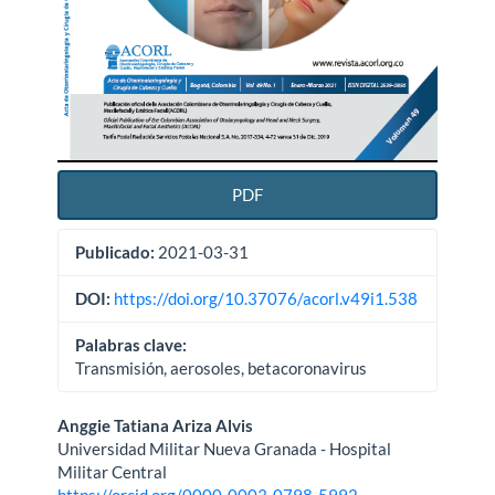
PDF
Publicado:
2021-03-31
DOI:
https://doi.org/10.37076/acorl.v49i1.538
Palabras clave:
Transmisión, aerosoles, betacoronavirus
Contenido
Anggie Tatiana Ariza Alvis
Universidad Militar Nueva Granada - Hospital
principal
Militar Central
https://orcid.org/0000-0003-0798-5992