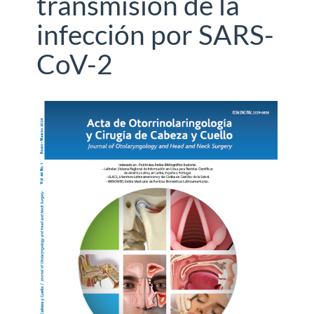
transmisión de la
infección por SARS-
CoV-2
Barra
lateral
del
artículo