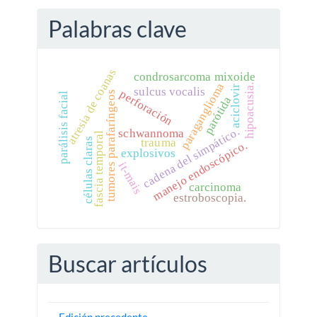
Palabras clave
atresia de coanas
condrosarcoma mixoide
paraganglioma
hipoacusia.
aciclovir
sulcus vocalis
perforación
tumores parafaríngeos
parálisis facial
parótida
cadena del simpático.
schwannoma
fascia temporal
trauma
células claras
manejo endoscópico.
explosivos
it-mais
carcinoma
estroboscopia.
Buscar artículos
Edición precedente