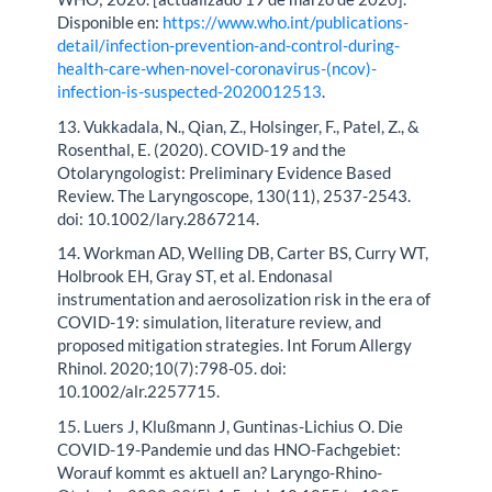
Disponible en:
https://www.who.int/publications-
detail/infection-prevention-and-control-during-
health-care-when-novel-coronavirus-(ncov)-
infection-is-suspected-2020012513
.
13. Vukkadala, N., Qian, Z., Holsinger, F., Patel, Z., &
Rosenthal, E. (2020). COVID-19 and the
Otolaryngologist: Preliminary Evidence Based
Review. The Laryngoscope, 130(11), 2537-2543.
doi: 10.1002/lary.2867214.
14. Workman AD, Welling DB, Carter BS, Curry WT,
Holbrook EH, Gray ST, et al. Endonasal
instrumentation and aerosolization risk in the era of
COVID-19: simulation, literature review, and
proposed mitigation strategies. Int Forum Allergy
Rhinol. 2020;10(7):798-05. doi:
10.1002/alr.2257715.
15. Luers J, Klußmann J, Guntinas-Lichius O. Die
COVID-19-Pandemie und das HNO-Fachgebiet:
Worauf kommt es aktuell an? Laryngo-Rhino-