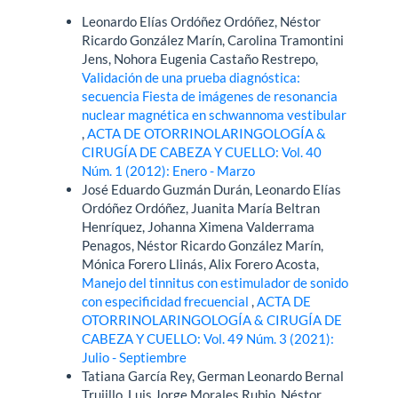
Leonardo Elías Ordóñez Ordóñez, Néstor
Ricardo González Marín, Carolina Tramontini
Jens, Nohora Eugenia Castaño Restrepo,
Validación de una prueba diagnóstica:
secuencia Fiesta de imágenes de resonancia
nuclear magnética en schwannoma vestibular
,
ACTA DE OTORRINOLARINGOLOGÍA &
CIRUGÍA DE CABEZA Y CUELLO: Vol. 40
Núm. 1 (2012): Enero - Marzo
José Eduardo Guzmán Durán, Leonardo Elías
Ordóñez Ordóñez, Juanita María Beltran
Henríquez, Johanna Ximena Valderrama
Penagos, Néstor Ricardo González Marín,
Mónica Forero Llinás, Alix Forero Acosta,
Manejo del tinnitus con estimulador de sonido
con especificidad frecuencial
,
ACTA DE
OTORRINOLARINGOLOGÍA & CIRUGÍA DE
CABEZA Y CUELLO: Vol. 49 Núm. 3 (2021):
Julio - Septiembre
Tatiana García Rey, German Leonardo Bernal
Trujillo, Luis Jorge Morales Rubio, Néstor