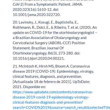
CoV-2) From a Symptomatic Patient. JAMA.
2020;323(16):1610-12. doi:
10.1001/jama.2020.322720.
20. Lavinsky, J., Kosugi, E., Baptistella, E.,
Roithmann, R., Dolci, E., & Ribeiro, T. et al. (2020). An
update on COVID-19 for the otorhinolaryngologist –
a Brazilian Association of Otolaryngology and
Cervicofacial Surgery (ABORL-CCF) Position
Statement. Brazilian Journal Of
Otorhinolaryngology, 86(3), 273-280. doi:
10.1016/j.bjorl.2020.04.00221.
21. McIntosh K, Hirsh MS, Bloom A. Coronavirus
disease 2019 (COVID-19): Epidemiology, virology,
clinical features, diagnosis, and prevention.
[Actualizada 18 de febrero de 2021]. UpToDate;
2021. Disponible en:
https://www.uptodate.com/contents/coronavirus-
disease-2019-covid-19-epidemiology-virology-
clinical-features-diagnosis-and-prevention?
search=COVID%2019&source=search_result&selectedTitl