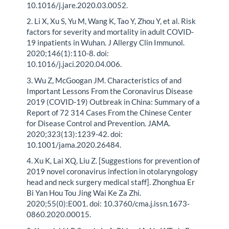
10.1016/j.jare.2020.03.0052.
2. Li X, Xu S, Yu M, Wang K, Tao Y, Zhou Y, et al. Risk
factors for severity and mortality in adult COVID-
19 inpatients in Wuhan. J Allergy Clin Immunol.
2020;146(1):110-8. doi:
10.1016/j.jaci.2020.04.006.
3. Wu Z, McGoogan JM. Characteristics of and
Important Lessons From the Coronavirus Disease
2019 (COVID-19) Outbreak in China: Summary of a
Report of 72 314 Cases From the Chinese Center
for Disease Control and Prevention. JAMA.
2020;323(13):1239-42. doi:
10.1001/jama.2020.26484.
4. Xu K, Lai XQ, Liu Z. [Suggestions for prevention of
2019 novel coronavirus infection in otolaryngology
head and neck surgery medical staff]. Zhonghua Er
Bi Yan Hou Tou Jing Wai Ke Za Zhi.
2020;55(0):E001. doi: 10.3760/cma.j.issn.1673-
0860.2020.00015.