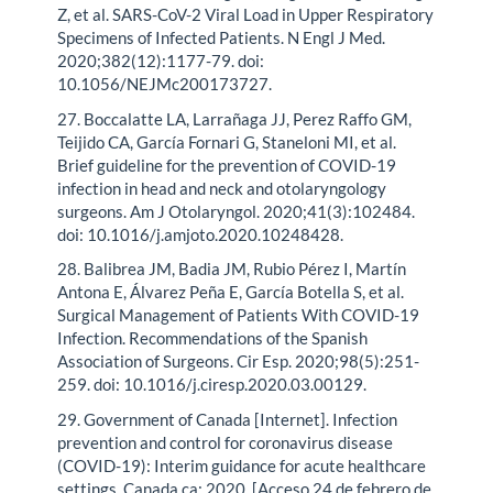
Z, et al. SARS-CoV-2 Viral Load in Upper Respiratory
Specimens of Infected Patients. N Engl J Med.
2020;382(12):1177-79. doi:
10.1056/NEJMc200173727.
27. Boccalatte LA, Larrañaga JJ, Perez Raffo GM,
Teijido CA, García Fornari G, Staneloni MI, et al.
Brief guideline for the prevention of COVID-19
infection in head and neck and otolaryngology
surgeons. Am J Otolaryngol. 2020;41(3):102484.
doi: 10.1016/j.amjoto.2020.10248428.
28. Balibrea JM, Badia JM, Rubio Pérez I, Martín
Antona E, Álvarez Peña E, García Botella S, et al.
Surgical Management of Patients With COVID-19
Infection. Recommendations of the Spanish
Association of Surgeons. Cir Esp. 2020;98(5):251-
259. doi: 10.1016/j.ciresp.2020.03.00129.
29. Government of Canada [Internet]. Infection
prevention and control for coronavirus disease
(COVID-19): Interim guidance for acute healthcare
settings. Canada.ca; 2020. [Acceso 24 de febrero de