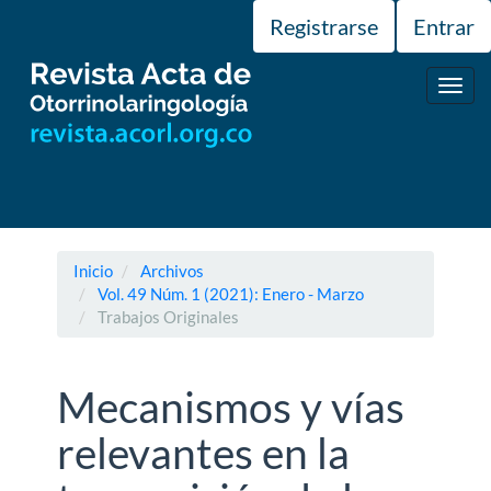
Navegación
Registrarse
Entrar
principal
Contenido
principal
Toggl
Barra
navig
lateral
Inicio
Archivos
Vol. 49 Núm. 1 (2021): Enero - Marzo
Trabajos Originales
Mecanismos y vías
relevantes en la