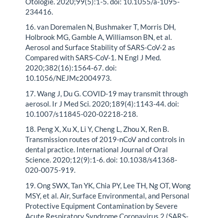
Otologie. 2020;99(5):1-5. doi: 10.1055/a-1095-
234416.
16. van Doremalen N, Bushmaker T, Morris DH,
Holbrook MG, Gamble A, Williamson BN, et al.
Aerosol and Surface Stability of SARS-CoV-2 as
Compared with SARS-CoV-1. N Engl J Med.
2020;382(16):1564-67. doi:
10.1056/NEJMc2004973.
17. Wang J, Du G. COVID-19 may transmit through
aerosol. Ir J Med Sci. 2020;189(4):1143-44. doi:
10.1007/s11845-020-02218-218.
18. Peng X, Xu X, Li Y, Cheng L, Zhou X, Ren B.
Transmission routes of 2019-nCoV and controls in
dental practice. International Journal of Oral
Science. 2020;12(9):1-6. doi: 10.1038/s41368-
020-0075-919.
19. Ong SWX, Tan YK, Chia PY, Lee TH, Ng OT, Wong
MSY, et al. Air, Surface Environmental, and Personal
Protective Equipment Contamination by Severe
Acute Respiratory Syndrome Coronavirus 2 (SARS-