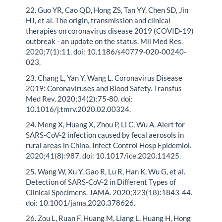
22. Guo YR, Cao QD, Hong ZS, Tan YY, Chen SD, Jin
HJ, et al. The origin, transmission and clinical
therapies on coronavirus disease 2019 (COVID-19)
outbreak - an update on the status. Mil Med Res.
2020;7(1):11. doi: 10.1186/s40779-020-00240-
023.
23. Chang L, Yan Y, Wang L. Coronavirus Disease
2019: Coronaviruses and Blood Safety. Transfus
Med Rev. 2020;34(2):75-80. doi:
10.1016/j.tmrv.2020.02.00324.
24. Meng X, Huang X, Zhou P, Li C, Wu A. Alert for
SARS-CoV-2 infection caused by fecal aerosols in
rural areas in China. Infect Control Hosp Epidemiol.
2020;41(8):987. doi: 10.1017/ice.2020.11425.
25. Wang W, Xu Y, Gao R, Lu R, Han K, Wu G, et al.
Detection of SARS-CoV-2 in Different Types of
Clinical Specimens. JAMA. 2020;323(18):1843-44.
doi: 10.1001/jama.2020.378626.
26. Zou L, Ruan F, Huang M, Liang L, Huang H, Hong