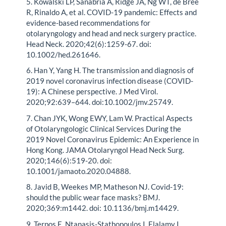
5. Kowalski LP, Sanabria A, Ridge JA, Ng WT, de Bree
R, Rinaldo A, et al. COVID-19 pandemic: Effects and
evidence-based recommendations for
otolaryngology and head and neck surgery practice.
Head Neck. 2020;42(6):1259-67. doi:
10.1002/hed.261646.
6. Han Y, Yang H. The transmission and diagnosis of
2019 novel coronavirus infection disease (COVID-
19): A Chinese perspective. J Med Virol.
2020;92:639–644. doi:10.1002/jmv.25749.
7. Chan JYK, Wong EWY, Lam W. Practical Aspects
of Otolaryngologic Clinical Services During the
2019 Novel Coronavirus Epidemic: An Experience in
Hong Kong. JAMA Otolaryngol Head Neck Surg.
2020;146(6):519-20. doi:
10.1001/jamaoto.2020.04888.
8. Javid B, Weekes MP, Matheson NJ. Covid-19:
should the public wear face masks? BMJ.
2020;369:m1442. doi: 10.1136/bmj.m14429.
9. Terpos E, Ntanasis-Stathopoulos I, Elalamy I,