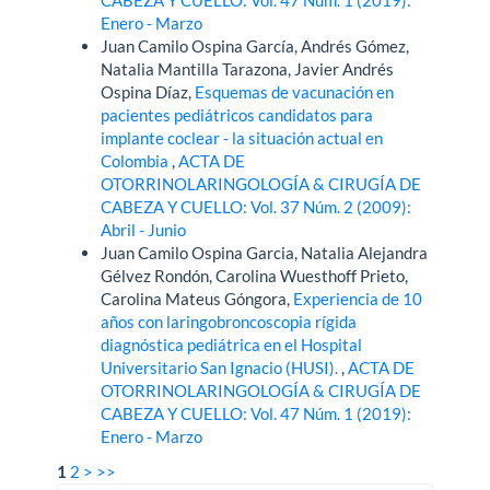
CABEZA Y CUELLO: Vol. 47 Núm. 1 (2019):
Enero - Marzo
Juan Camilo Ospina García, Andrés Gómez,
Natalia Mantilla Tarazona, Javier Andrés
Ospina Díaz,
Esquemas de vacunación en
pacientes pediátricos candidatos para
implante coclear - la situación actual en
Colombia
,
ACTA DE
OTORRINOLARINGOLOGÍA & CIRUGÍA DE
CABEZA Y CUELLO: Vol. 37 Núm. 2 (2009):
Abril - Junio
Juan Camilo Ospina Garcia, Natalia Alejandra
Gélvez Rondón, Carolina Wuesthoff Prieto,
Carolina Mateus Góngora,
Experiencia de 10
años con laringobroncoscopia rígida
diagnóstica pediátrica en el Hospital
Universitario San Ignacio (HUSI).
,
ACTA DE
OTORRINOLARINGOLOGÍA & CIRUGÍA DE
CABEZA Y CUELLO: Vol. 47 Núm. 1 (2019):
Enero - Marzo
1
2
>
>>