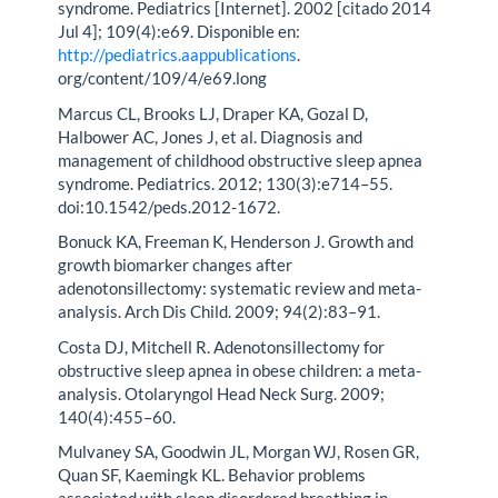
syndrome. Pediatrics [Internet]. 2002 [citado 2014
Jul 4]; 109(4):e69. Disponible en:
http://pediatrics.aappublications
.
org/content/109/4/e69.long
Marcus CL, Brooks LJ, Draper KA, Gozal D,
Halbower AC, Jones J, et al. Diagnosis and
management of childhood obstructive sleep apnea
syndrome. Pediatrics. 2012; 130(3):e714–55.
doi:10.1542/peds.2012-1672.
Bonuck KA, Freeman K, Henderson J. Growth and
growth biomarker changes after
adenotonsillectomy: systematic review and meta-
analysis. Arch Dis Child. 2009; 94(2):83–91.
Costa DJ, Mitchell R. Adenotonsillectomy for
obstructive sleep apnea in obese children: a meta-
analysis. Otolaryngol Head Neck Surg. 2009;
140(4):455–60.
Mulvaney SA, Goodwin JL, Morgan WJ, Rosen GR,
Quan SF, Kaemingk KL. Behavior problems