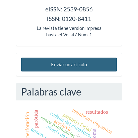
issn
eISSN: 2539-0856
ISSN: 0120-8411
La revista tiene versión impresa
hasta el Vol. 47 Num. 1
Enviar un artículo
Palabras clave
membrana timpánica
resultados
parótida
cadena del simpático.
parálisis facial
perforación
senos paranasales.
aciclovir
atresia de coanas