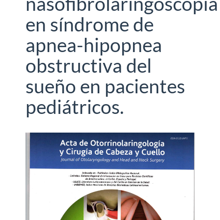
nasofibrolaringoscopia
en síndrome de
apnea-hipopnea
obstructiva del
sueño en pacientes
pediátricos.
Barra
lateral
del
artículo