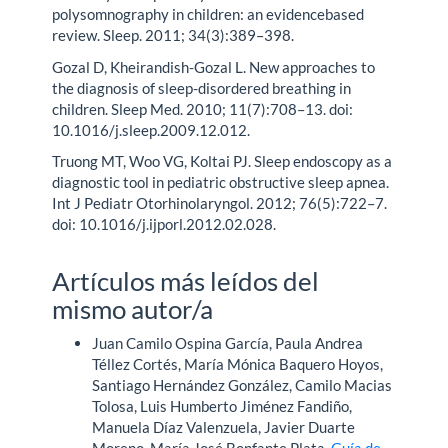
polysomnography in children: an evidencebased
review. Sleep. 2011; 34(3):389–398.
Gozal D, Kheirandish-Gozal L. New approaches to
the diagnosis of sleep-disordered breathing in
children. Sleep Med. 2010; 11(7):708–13. doi:
10.1016/j.sleep.2009.12.012.
Truong MT, Woo VG, Koltai PJ. Sleep endoscopy as a
diagnostic tool in pediatric obstructive sleep apnea.
Int J Pediatr Otorhinolaryngol. 2012; 76(5):722–7.
doi: 10.1016/j.ijporl.2012.02.028.
Artículos más leídos del
mismo autor/a
Juan Camilo Ospina García, Paula Andrea
Téllez Cortés, María Mónica Baquero Hoyos,
Santiago Hernández González, Camilo Macias
Tolosa, Luis Humberto Jiménez Fandiño,
Manuela Díaz Valenzuela, Javier Duarte