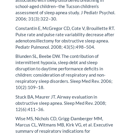
associated with sleep disordered breathing in
school-aged children--the Tucson children’s
assessment of sleep apnea study. J Pediatr Psychol.
2006; 31(3):322–30.
Constantin E, McGregor CD, Cote V, Brouillette RT.
Pulse rate and pulse rate variability decrease after
adenotonsillectomy for obstructive sleep apnea.
Pediatr Pulmonol. 2008; 43(5):498–504.
Blunden SL, Beebe DW. The contribution of
intermittent hypoxia, sleep debt and sleep
disruption to daytime performance deficits in
children: consideration of respiratory and non-
respiratory sleep disorders. Sleep Med Rev. 2006;
10(2):109–18.
Stuck BA, Maurer JT. Airway evaluation in
obstructive sleep apnea. Sleep Med Rev. 2008;
12(6):411–36.
Wise MS, Nichols CD, Grigg-Damberger MM,
Marcus CL, Witmans MB, Kirk VG, et al. Executive
summary of respiratory indications for