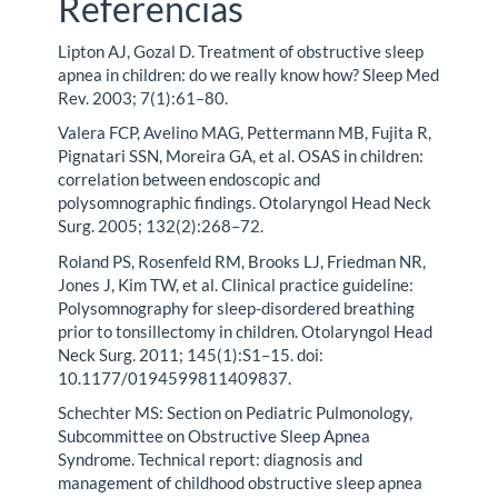
Referencias
Lipton AJ, Gozal D. Treatment of obstructive sleep
apnea in children: do we really know how? Sleep Med
Rev. 2003; 7(1):61–80.
Valera FCP, Avelino MAG, Pettermann MB, Fujita R,
Pignatari SSN, Moreira GA, et al. OSAS in children:
correlation between endoscopic and
polysomnographic findings. Otolaryngol Head Neck
Surg. 2005; 132(2):268–72.
Roland PS, Rosenfeld RM, Brooks LJ, Friedman NR,
Jones J, Kim TW, et al. Clinical practice guideline:
Polysomnography for sleep-disordered breathing
prior to tonsillectomy in children. Otolaryngol Head
Neck Surg. 2011; 145(1):S1–15. doi:
10.1177/0194599811409837.
Schechter MS: Section on Pediatric Pulmonology,
Subcommittee on Obstructive Sleep Apnea
Syndrome. Technical report: diagnosis and
management of childhood obstructive sleep apnea