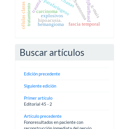
tumores parafaríngeos
paraganglioma
schwannoma
trauma
células claras
tratamiento
it-mais
carcinoma
explosivos
hipoacusia.
fascia temporal
hemangioma
Buscar artículos
Edición precedente
Siguiente edición
Primer artículo
Editorial 45 - 2
Artículo precedente
Fonoresultados en paciente con
reconstrucción inmediata del nervio