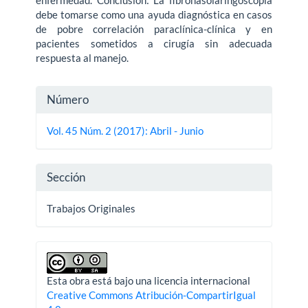
enfermedad. Conclusión: La fibronasolaringoscopia
debe tomarse como una ayuda diagnóstica en casos
de pobre correlación paraclínica-clínica y en
pacientes sometidos a cirugía sin adecuada
respuesta al manejo.
Detalles
Número
del
Vol. 45 Núm. 2 (2017): Abril - Junio
artículo
Sección
Trabajos Originales
Esta obra está bajo una licencia internacional
Creative Commons Atribución-CompartirIgual