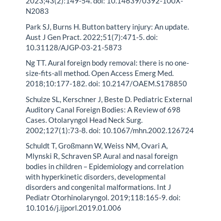
2023;43(2):149-54. doi: 10.14639/0392-100X-
N2083
Park SJ, Burns H. Button battery injury: An update.
Aust J Gen Pract. 2022;51(7):471-5. doi:
10.31128/AJGP-03-21-5873
Ng TT. Aural foreign body removal: there is no one-
size-fits-all method. Open Access Emerg Med.
2018;10:177-182. doi: 10.2147/OAEM.S178850
Schulze SL, Kerschner J, Beste D. Pediatric External
Auditory Canal Foreign Bodies: A Review of 698
Cases. Otolaryngol Head Neck Surg.
2002;127(1):73-8. doi: 10.1067/mhn.2002.126724
Schuldt T, Großmann W, Weiss NM, Ovari A,
Mlynski R, Schraven SP. Aural and nasal foreign
bodies in children – Epidemiology and correlation
with hyperkinetic disorders, developmental
disorders and congenital malformations. Int J
Pediatr Otorhinolaryngol. 2019;118:165-9. doi:
10.1016/j.ijporl.2019.01.006