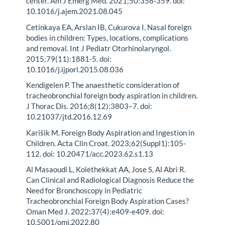
center. Am J Emerg Med. 2021;50:356-359. doi:
10.1016/j.ajem.2021.08.045
Cetinkaya EA, Arslan IB, Cukurova I. Nasal foreign
bodies in children: Types, locations, complications
and removal. Int J Pediatr Otorhinolaryngol.
2015;79(11):1881-5. doi:
10.1016/j.ijporl.2015.08.036
Kendigelen P. The anaesthetic consideration of
tracheobronchial foreign body aspiration in children.
J Thorac Dis. 2016;8(12):3803–7. doi:
10.21037/jtd.2016.12.69
Karišik M. Foreign Body Aspiration and Ingestion in
Children. Acta Clin Croat. 2023;62(Suppl1):105-
112. doi: 10.20471/acc.2023.62.s1.13
Al Masaoudi L, Kolethekkat AA, Jose S, Al Abri R.
Can Clinical and Radiological Diagnosis Reduce the
Need for Bronchoscopy in Pediatric
Tracheobronchial Foreign Body Aspiration Cases?
Oman Med J. 2022;37(4):e409-e409. doi:
10.5001/omj.2022.80