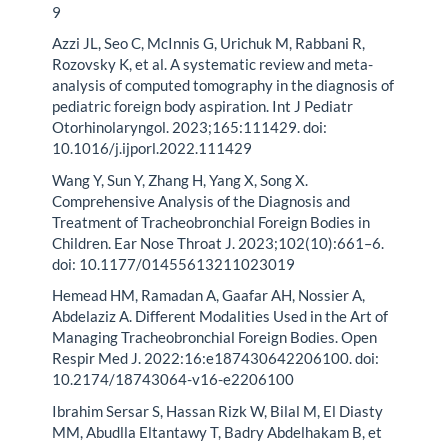
9
Azzi JL, Seo C, McInnis G, Urichuk M, Rabbani R,
Rozovsky K, et al. A systematic review and meta-
analysis of computed tomography in the diagnosis of
pediatric foreign body aspiration. Int J Pediatr
Otorhinolaryngol. 2023;165:111429. doi:
10.1016/j.ijporl.2022.111429
Wang Y, Sun Y, Zhang H, Yang X, Song X.
Comprehensive Analysis of the Diagnosis and
Treatment of Tracheobronchial Foreign Bodies in
Children. Ear Nose Throat J. 2023;102(10):661–6.
doi: 10.1177/01455613211023019
Hemead HM, Ramadan A, Gaafar AH, Nossier A,
Abdelaziz A. Different Modalities Used in the Art of
Managing Tracheobronchial Foreign Bodies. Open
Respir Med J. 2022:16:e187430642206100. doi:
10.2174/18743064-v16-e2206100
Ibrahim Sersar S, Hassan Rizk W, Bilal M, El Diasty
MM, Abudlla Eltantawy T, Badry Abdelhakam B, et