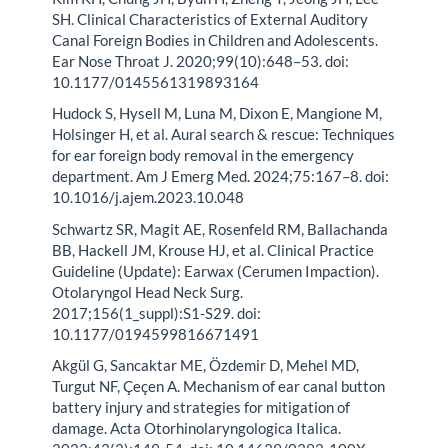
SH. Clinical Characteristics of External Auditory
Canal Foreign Bodies in Children and Adolescents.
Ear Nose Throat J. 2020;99(10):648–53. doi:
10.1177/0145561319893164
Hudock S, Hysell M, Luna M, Dixon E, Mangione M,
Holsinger H, et al. Aural search & rescue: Techniques
for ear foreign body removal in the emergency
department. Am J Emerg Med. 2024;75:167–8. doi:
10.1016/j.ajem.2023.10.048
Schwartz SR, Magit AE, Rosenfeld RM, Ballachanda
BB, Hackell JM, Krouse HJ, et al. Clinical Practice
Guideline (Update): Earwax (Cerumen Impaction).
Otolaryngol Head Neck Surg.
2017;156(1_suppl):S1-S29. doi:
10.1177/0194599816671491
Akgül G, Sancaktar ME, Özdemir D, Mehel MD,
Turgut NF, Çeçen A. Mechanism of ear canal button
battery injury and strategies for mitigation of
damage. Acta Otorhinolaryngologica Italica.