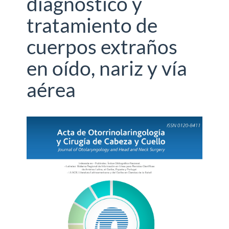
diagnóstico y
tratamiento de
cuerpos extraños
en oído, nariz y vía
aérea
Barra
lateral
del
artículo