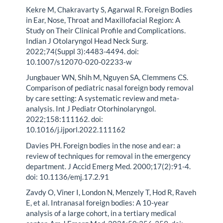
Kekre M, Chakravarty S, Agarwal R. Foreign Bodies
in Ear, Nose, Throat and Maxillofacial Region: A
Study on Their Clinical Profile and Complications.
Indian J Otolaryngol Head Neck Surg.
2022;74(Suppl 3):4483-4494. doi:
10.1007/s12070-020-02233-w
Jungbauer WN, Shih M, Nguyen SA, Clemmens CS.
Comparison of pediatric nasal foreign body removal
by care setting: A systematic review and meta-
analysis. Int J Pediatr Otorhinolaryngol.
2022;158:111162. doi:
10.1016/j.ijporl.2022.111162
Davies PH. Foreign bodies in the nose and ear: a
review of techniques for removal in the emergency
department. J Accid Emerg Med. 2000;17(2):91-4.
doi: 10.1136/emj.17.2.91
Zavdy O, Viner I, London N, Menzely T, Hod R, Raveh
E, et al. Intranasal foreign bodies: A 10-year
analysis of a large cohort, in a tertiary medical