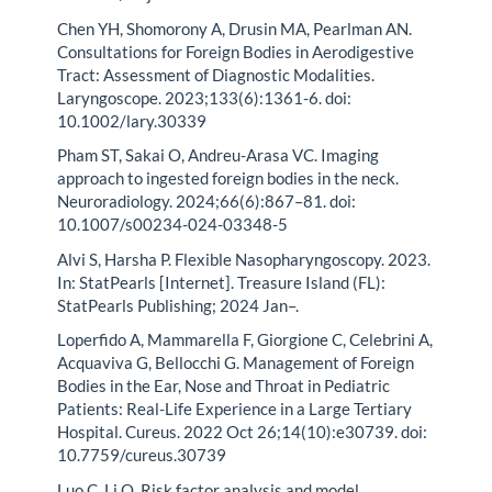
Chen YH, Shomorony A, Drusin MA, Pearlman AN.
Consultations for Foreign Bodies in Aerodigestive
Tract: Assessment of Diagnostic Modalities.
Laryngoscope. 2023;133(6):1361-6. doi:
10.1002/lary.30339
Pham ST, Sakai O, Andreu-Arasa VC. Imaging
approach to ingested foreign bodies in the neck.
Neuroradiology. 2024;66(6):867–81. doi:
10.1007/s00234-024-03348-5
Alvi S, Harsha P. Flexible Nasopharyngoscopy. 2023.
In: StatPearls [Internet]. Treasure Island (FL):
StatPearls Publishing; 2024 Jan–.
Loperfido A, Mammarella F, Giorgione C, Celebrini A,
Acquaviva G, Bellocchi G. Management of Foreign
Bodies in the Ear, Nose and Throat in Pediatric
Patients: Real-Life Experience in a Large Tertiary
Hospital. Cureus. 2022 Oct 26;14(10):e30739. doi:
10.7759/cureus.30739
Luo C, Li Q. Risk factor analysis and model