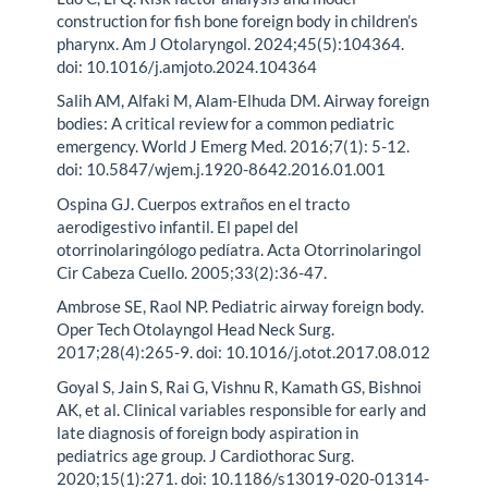
construction for fish bone foreign body in children’s
pharynx. Am J Otolaryngol. 2024;45(5):104364.
doi: 10.1016/j.amjoto.2024.104364
Salih AM, Alfaki M, Alam-Elhuda DM. Airway foreign
bodies: A critical review for a common pediatric
emergency. World J Emerg Med. 2016;7(1): 5-12.
doi: 10.5847/wjem.j.1920-8642.2016.01.001
Ospina GJ. Cuerpos extraños en el tracto
aerodigestivo infantil. El papel del
otorrinolaringólogo pedíatra. Acta Otorrinolaringol
Cir Cabeza Cuello. 2005;33(2):36-47.
Ambrose SE, Raol NP. Pediatric airway foreign body.
Oper Tech Otolayngol Head Neck Surg.
2017;28(4):265-9. doi: 10.1016/j.otot.2017.08.012
Goyal S, Jain S, Rai G, Vishnu R, Kamath GS, Bishnoi
AK, et al. Clinical variables responsible for early and
late diagnosis of foreign body aspiration in
pediatrics age group. J Cardiothorac Surg.
2020;15(1):271. doi: 10.1186/s13019-020-01314-