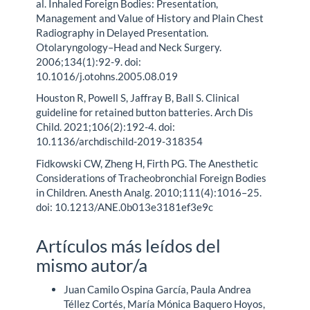
al. Inhaled Foreign Bodies: Presentation,
Management and Value of History and Plain Chest
Radiography in Delayed Presentation.
Otolaryngology–Head and Neck Surgery.
2006;134(1):92-9. doi:
10.1016/j.otohns.2005.08.019
Houston R, Powell S, Jaffray B, Ball S. Clinical
guideline for retained button batteries. Arch Dis
Child. 2021;106(2):192-4. doi:
10.1136/archdischild-2019-318354
Fidkowski CW, Zheng H, Firth PG. The Anesthetic
Considerations of Tracheobronchial Foreign Bodies
in Children. Anesth Analg. 2010;111(4):1016–25.
doi: 10.1213/ANE.0b013e3181ef3e9c
Artículos más leídos del
mismo autor/a
Juan Camilo Ospina García, Paula Andrea
Téllez Cortés, María Mónica Baquero Hoyos,