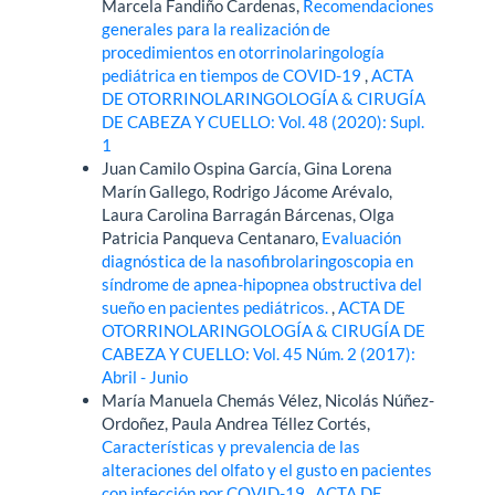
Marcela Fandiño Cardenas,
Recomendaciones
generales para la realización de
procedimientos en otorrinolaringología
pediátrica en tiempos de COVID-19
,
ACTA
DE OTORRINOLARINGOLOGÍA & CIRUGÍA
DE CABEZA Y CUELLO: Vol. 48 (2020): Supl.
1
Juan Camilo Ospina García, Gina Lorena
Marín Gallego, Rodrigo Jácome Arévalo,
Laura Carolina Barragán Bárcenas, Olga
Patricia Panqueva Centanaro,
Evaluación
diagnóstica de la nasofibrolaringoscopia en
síndrome de apnea-hipopnea obstructiva del
sueño en pacientes pediátricos.
,
ACTA DE
OTORRINOLARINGOLOGÍA & CIRUGÍA DE
CABEZA Y CUELLO: Vol. 45 Núm. 2 (2017):
Abril - Junio
María Manuela Chemás Vélez, Nicolás Núñez-
Ordoñez, Paula Andrea Téllez Cortés,
Características y prevalencia de las
alteraciones del olfato y el gusto en pacientes
con infección por COVID-19
,
ACTA DE