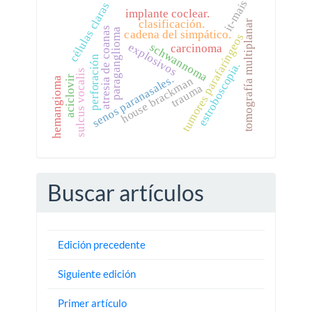
it-mais
células claras
implante coclear.
clasificación.
tomografía multiplanar
atresia de coanas
paraganglioma
cadena del simpático.
tumores parafaríngeos
explosivos
schwannoma
carcinoma
perforación
estroboscopia.
sulcus vocalis
senos paranasales.
house brackman
aciclovir
hemangioma
trauma
Buscar artículos
Edición precedente
Siguiente edición
Primer artículo