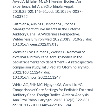
Awad A, ElTaher M. ENT Foreign Bodies: An
Experience. Int Arch Otorhinolaryngol.
2018;22(02):146–51. doi: 10.1055/s-0037-
1603922
Giltmier A, Aunins B, Ishman SL, Roche C.
Management of Live Insects in the External
Auditory Canal: A Wilderness Perspective.
Wilderness Environ Med. 2022;33(3):318-23. doi:
10.1016/j.wem.2022.03.013
Weksler CW, Heiman E, Weiser G. Removal of
external auditory canal foreign bodies in the
pediatric emergency department – A retrospective
comparison study. Int J Pediatr Otorhinolaryngol.
2022;160:111247. doi:
10.1016/j.ijporl.2022.111247
White AC, Shih MC, Nguyen SA, Carol Liu YC.
Comparison of Care Settings for Pediatric External
Auditory Canal Foreign Bodies: A Meta-Analysis.
Ann Otol Rhinol Laryngol. 2023;132(3):322-331.
doi: 10.1177/00034894221093584