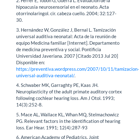
2. Ferrer E, Tobón G, Guerra L. Evaluación de la
hipoacusia neurosensorial en el neonato. Acta
otorrinolaringol. cir. cabeza cuello. 2004; 32:127-
30.
3. Hernández W, González J, Bernal L. Tamización
universal auditiva neonatal: Acta de la reunión de
equipo Medicina familiar [Internet]. Departamento
de medicina preventiva y social. Pontificia
Universidad Javeriana. 2007 [Citado 2013 Jul 20]
Disponible en:
https://preventiva.wordpress.com/2007/10/11/tamizacion
universal-auditiva-neonatal/
.
4. Schwaber MK, Garraghty PE, Kaas JH.
Neuroplasticity of the adult primate auditory cortex
following cochlear hearing loss. Am J Otol. 1993;
14(3):252-8.
5. Mace AL, Wallace KL, Whan MQ, Stelmachowicz
PG. Relevant factors in the identification of hearing
loss. Ear Hear. 1991; 12(4):287-93
6. American Academy of Pediatrics, Joint