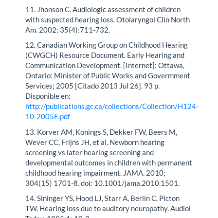
11. Jhonson C. Audiologic assessment of children
with suspected hearing loss. Otolaryngol Clin North
Am. 2002; 35(4):711-732.
12. Canadian Working Group on Childhood Hearing
(CWGCH) Resource Document. Early Hearing and
Communication Development. [Internet]: Ottawa,
Ontario: Minister of Public Works and Govermment
Services; 2005 [Citado 2013 Jul 26]. 93 p.
Disponible en:
http://publications.gc.ca/collections/Collection/H124-
10-2005E.pdf
13. Korver AM, Konings S, Dekker FW, Beers M,
Wever CC, Frijns JH, et al. Newborn hearing
screening vs later hearing screening and
developmental outcomes in children with permanent
childhood hearing impairment. JAMA. 2010;
304(15) 1701-8. doi: 10.1001/jama.2010.1501.
14. Sininger YS, Hood LJ, Starr A, Berlin C, Picton
TW. Hearing loss due to auditory neuropathy. Audiol