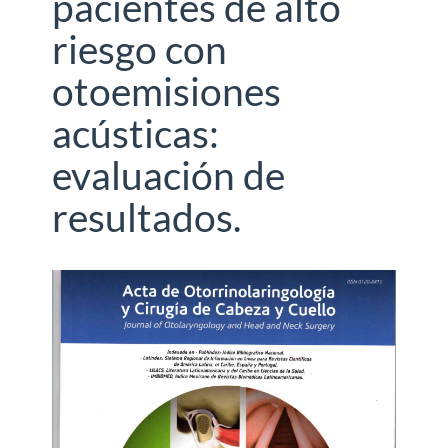
pacientes de alto
riesgo con
otoemisiones
acústicas:
evaluación de
resultados.
Barra
lateral
del
artículo