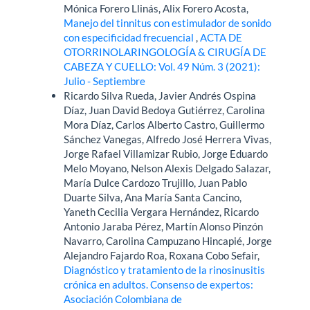
Mónica Forero Llinás, Alix Forero Acosta,
Manejo del tinnitus con estimulador de sonido
con especificidad frecuencial
,
ACTA DE
OTORRINOLARINGOLOGÍA & CIRUGÍA DE
CABEZA Y CUELLO: Vol. 49 Núm. 3 (2021):
Julio - Septiembre
Ricardo Silva Rueda, Javier Andrés Ospina
Díaz, Juan David Bedoya Gutiérrez, Carolina
Mora Díaz, Carlos Alberto Castro, Guillermo
Sánchez Vanegas, Alfredo José Herrera Vivas,
Jorge Rafael Villamizar Rubio, Jorge Eduardo
Melo Moyano, Nelson Alexis Delgado Salazar,
María Dulce Cardozo Trujillo, Juan Pablo
Duarte Silva, Ana María Santa Cancino,
Yaneth Cecilia Vergara Hernández, Ricardo
Antonio Jaraba Pérez, Martín Alonso Pinzón
Navarro, Carolina Campuzano Hincapié, Jorge
Alejandro Fajardo Roa, Roxana Cobo Sefair,
Diagnóstico y tratamiento de la rinosinusitis
crónica en adultos. Consenso de expertos:
Asociación Colombiana de