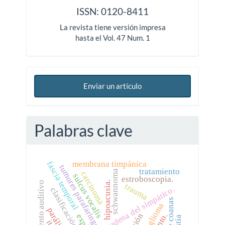
ISSN: 0120-8411
La revista tiene versión impresa
hasta el Vol. 47 Num. 1
Enviar un artículo
Palabras clave
membrana timpánica
fascia temporal
tumores parafaríngeos
tratamiento
schwannoma
carcinoma
sulcus vocalis
estroboscopia.
hipoacusia.
rendimiento auditivo
trauma
cadena del simpático.
clasificación de ford