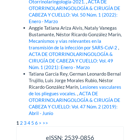
Otorrinolaringología-2021.
,
ACTA DE
OTORRINOLARINGOLOGÍA & CIRUGÍA DE
CABEZA Y CUELLO: Vol. 50 Núm. 1 (2022):
Enero - Marzo
Anggie Tatiana Ariza Alvis, Nataly Vanegas
Bustamante, Néstor Ricardo González Marín,
Mecanismos y vías relevantes en la
transmisión de la infección por SARS-CoV-2
,
ACTA DE OTORRINOLARINGOLOGÍA &
CIRUGÍA DE CABEZA Y CUELLO: Vol. 49
Núm. 1 (2021): Enero - Marzo
Tatiana García Rey, German Leonardo Bernal
Trujillo, Luis Jorge Morales Rubio, Néstor
Ricardo González Marín,
Lesiones vasculares
de los pliegues vocales.
,
ACTA DE
OTORRINOLARINGOLOGÍA & CIRUGÍA DE
CABEZA Y CUELLO: Vol. 47 Núm. 2 (2019):
Abril - Junio
1
2
3
4
5
6
>
>>
issn
eISSN: 2539-0856