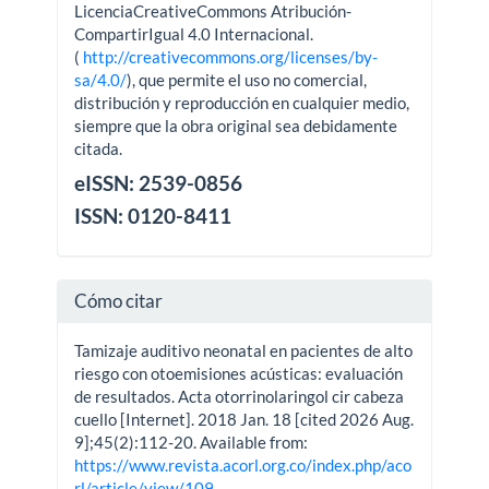
LicenciaCreativeCommons Atribución-
CompartirIgual 4.0 Internacional.
(
http://creativecommons.org/licenses/by-
sa/4.0/
), que permite el uso no comercial,
distribución y reproducción en cualquier medio,
siempre que la obra original sea debidamente
citada.
eISSN: 2539-0856
ISSN: 0120-8411
Cómo citar
Tamizaje auditivo neonatal en pacientes de alto
riesgo con otoemisiones acústicas: evaluación
de resultados. Acta otorrinolaringol cir cabeza
cuello [Internet]. 2018 Jan. 18 [cited 2026 Aug.
9];45(2):112-20. Available from:
https://www.revista.acorl.org.co/index.php/aco
rl/article/view/109