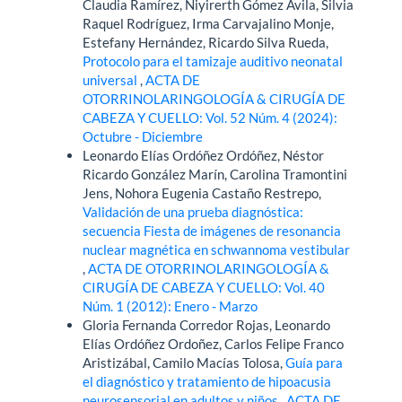
Claudia Ramírez, Niyirerth Gómez Ávila, Silvia
Raquel Rodríguez, Irma Carvajalino Monje,
Estefany Hernández, Ricardo Silva Rueda,
Protocolo para el tamizaje auditivo neonatal
universal
,
ACTA DE
OTORRINOLARINGOLOGÍA & CIRUGÍA DE
CABEZA Y CUELLO: Vol. 52 Núm. 4 (2024):
Octubre - Diciembre
Leonardo Elías Ordóñez Ordóñez, Néstor
Ricardo González Marín, Carolina Tramontini
Jens, Nohora Eugenia Castaño Restrepo,
Validación de una prueba diagnóstica:
secuencia Fiesta de imágenes de resonancia
nuclear magnética en schwannoma vestibular
,
ACTA DE OTORRINOLARINGOLOGÍA &
CIRUGÍA DE CABEZA Y CUELLO: Vol. 40
Núm. 1 (2012): Enero - Marzo
Gloria Fernanda Corredor Rojas, Leonardo
Elías Ordóñez Ordoñez, Carlos Felipe Franco
Aristizábal, Camilo Macías Tolosa,
Guía para
el diagnóstico y tratamiento de hipoacusia
neurosensorial en adultos y niños
,
ACTA DE