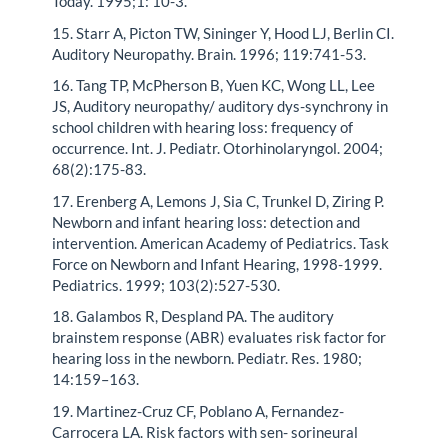
Today. 1995;1: 10-3.
15. Starr A, Picton TW, Sininger Y, Hood LJ, Berlin CI.
Auditory Neuropathy. Brain. 1996; 119:741-53.
16. Tang TP, McPherson B, Yuen KC, Wong LL, Lee
JS, Auditory neuropathy/ auditory dys-synchrony in
school children with hearing loss: frequency of
occurrence. Int. J. Pediatr. Otorhinolaryngol. 2004;
68(2):175-83.
17. Erenberg A, Lemons J, Sia C, Trunkel D, Ziring P.
Newborn and infant hearing loss: detection and
intervention. American Academy of Pediatrics. Task
Force on Newborn and Infant Hearing, 1998-1999.
Pediatrics. 1999; 103(2):527-530.
18. Galambos R, Despland PA. The auditory
brainstem response (ABR) evaluates risk factor for
hearing loss in the newborn. Pediatr. Res. 1980;
14:159–163.
19. Martinez-Cruz CF, Poblano A, Fernandez-
Carrocera LA. Risk factors with sen- sorineural