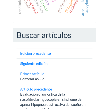
atresia de coanas
paraganglioma
parálisis facial
perforación
tratamiento.
explosivos
rinoplastia
it-mais
Buscar artículos
Edición precedente
Siguiente edición
Primer artículo
Editorial 45 - 2
Artículo precedente
Evaluación diagnóstica de la
nasofibrolaringoscopia en síndrome de
apnea-hipopnea obstructiva del sueño en