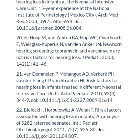
hearing loss in infants at the Neonatal Intensive
Care Unit: 15-year experience at the National
Institute of Perinatology (Mexico City). Arch Med
Res. 2008; 39(7): 686–694. doi:
10.1016/j.arcmed.2008.06.004.
20. de Hoog M, van Zanten BA, Hop WC, Overbosch
E, Weisglas-Kuperus N, van den Anker JN. Newborn
hearing screening: tobramycin and vancomycin are
not risk factors for hearing loss. J Pediatr. 2003;
142(1): 41–46.
21. van Dommelen P, Mohangoo AD, Verkerk PH,
van der Ploeg CP, van Straaten HL Risk factors for
hearing loss in infants treated in different Neonatal
Intensive Care Units. Acta Paediatr. 2010; 93(3):
344-9. doi: 10.1111/j.1651-2227.2009.01614.
22. Bielecki I, Horbulewicz A, Wolan T. Rirsk factors
associated with hearing loss in infants: An analysis
of 5282 referred neonates. Int J Pediatr
Otorhinolaryngol. 2011; 75(7):925-30. doi:
10.1016/j.ijporl.2011.04.007.