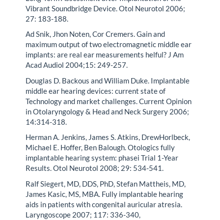
Vibrant Soundbridge Device. Otol Neurotol 2006;
27: 183-188.
Ad Snik, Jhon Noten, Cor Cremers. Gain and
maximum output of two electromagnetic middle ear
implants: are real ear measurements helful? J Am
Acad Audiol 2004;15: 249-257.
Douglas D. Backous and William Duke. Implantable
middle ear hearing devices: current state of
Technology and market challenges. Current Opinion
in Otolaryngology & Head and Neck Surgery 2006;
14:314-318.
Herman A. Jenkins, James S. Atkins, DrewHorlbeck,
Michael E. Hoffer, Ben Balough. Otologics fully
implantable hearing system: phasei Trial 1-Year
Results. Otol Neurotol 2008; 29: 534-541.
Ralf Siegert, MD, DDS, PhD, Stefan Mattheis, MD,
James Kasic, MS, MBA. Fully implantable hearing
aids in patients with congenital auricular atresia.
Laryngoscope 2007; 117: 336-340,