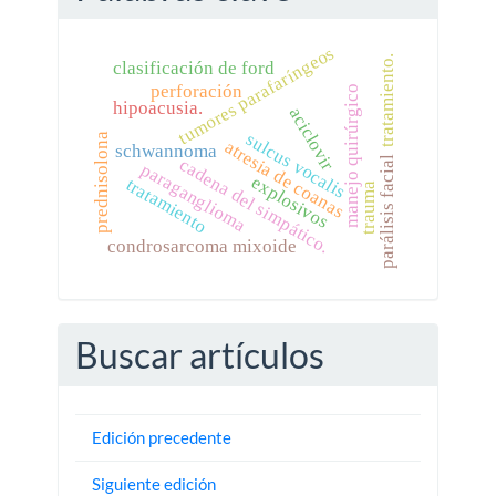
tumores parafaríngeos
tratamiento.
clasificación de ford
perforación
manejo quirúrgico
hipoacusia.
aciclovir
sulcus vocalis
prednisolona
atresia de coanas
schwannoma
parálisis facial
cadena del simpático.
paraganglioma
explosivos
tratamiento
trauma
condrosarcoma mixoide
Buscar artículos
Edición precedente
Siguiente edición