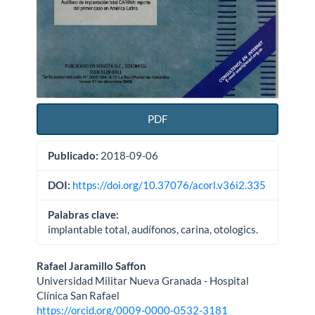
PDF
Publicado:
2018-09-06
DOI:
https://doi.org/10.37076/acorl.v36i2.335
Palabras clave:
implantable total, audífonos, carina, otologics.
Contenido
Rafael Jaramillo Saffon
Universidad Militar Nueva Granada - Hospital
principal
Clínica San Rafael
https://orcid.org/0009-0000-0532-3181