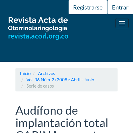
Navegación
Registrarse
Entrar
principal
Contenido
principal
Toggl
Barra
navig
lateral
Inicio
Archivos
Vol. 36 Núm. 2 (2008): Abril - Junio
Serie de casos
Audífono de
implantación total