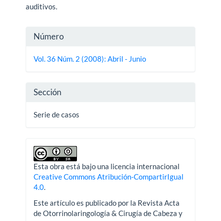
auditivos.
Detalles
Número
del
Vol. 36 Núm. 2 (2008): Abril - Junio
artículo
Sección
Serie de casos
Esta obra está bajo una licencia internacional
Creative Commons Atribución-CompartirIgual
4.0
.
Este artículo es publicado por la Revista Acta
de Otorrinolaringología & Cirugía de Cabeza y