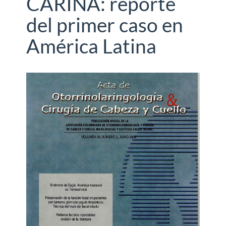
CARINA: reporte
del primer caso en
América Latina
Barra
lateral
del
artículo