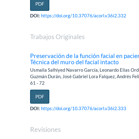
PDF
DOI:
https://doi.org/10.37076/acorl.v36i2.332
Trabajos Originales
Preservación de la función facial en paci
Técnica del muro del facial intacto
Usmaila Salhiyed Navarro García, Leonardo Elías Ord
Guzmán Durán, José Gabriel Lora Falquez, Andrés Fel
61 - 72
PDF
DOI:
https://doi.org/10.37076/acorl.v36i2.333
Revisiones