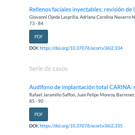
Rellenos faciales inyectables: revisión de l
Giovanni Ojeda Lasprilla, Adriana Carolina Navarro 
73 - 84
PDF
DOI:
https://doi.org/10.37076/acorl.v36i2.334
Serie de casos
Audífono de implantación total CARINA: r
Rafael Jaramillo Saffon, Juan Felipe Monroy Barrenec
85 - 90
PDF
DOI:
https://doi.org/10.37076/acorl.v36i2.335