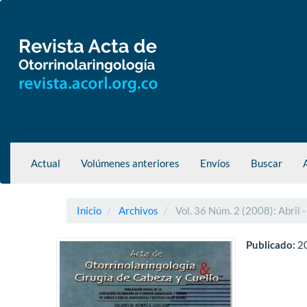
Navegación
principal
Contenido
principal
Barra
lateral
Actual
Volúmenes anteriores
Envíos
Buscar
Inicio
Archivos
Vol. 36 Núm. 2 (2008): Abril -
Publicado:
2