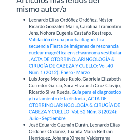
Artículos más leídos del
mismo autor/a
Leonardo Elías Ordóñez Ordóñez, Néstor
Ricardo González Marín, Carolina Tramontini
Jens, Nohora Eugenia Castaño Restrepo,
Validación de una prueba diagnóstica:
secuencia Fiesta de imágenes de resonancia
nuclear magnética en schwannoma vestibular
,
ACTA DE OTORRINOLARINGOLOGÍA &
CIRUGÍA DE CABEZA Y CUELLO: Vol. 40
Núm. 1 (2012): Enero - Marzo
Luis Jorge Morales Rubio, Gabriela Elizabeth
Corredor García, Sara Elizabeth Cruz Clavijo,
Ricardo Silva Rueda,
Guía para el diagnóstico
y tratamiento de la disfonía
,
ACTA DE
OTORRINOLARINGOLOGÍA & CIRUGÍA DE
CABEZA Y CUELLO: Vol. 52 Núm. 3 (2024):
Julio - Septiembre
José Eduardo Guzmán Durán, Leonardo Elías
Ordóñez Ordóñez, Juanita María Beltran
Henríquez, Johanna Ximena Valderrama