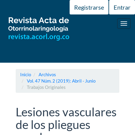
Navegación
Registrarse
Entrar
principal
Contenido
principal
Toggl
Barra
navig
lateral
Inicio
Archivos
Vol. 47 Núm. 2 (2019): Abril - Junio
Trabajos Originales
Lesiones vasculares
de los pliegues