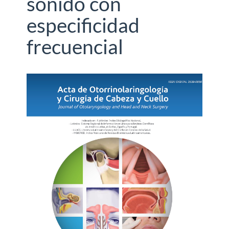
sonido con
especificidad
frecuencial
Barra
lateral
del
artículo