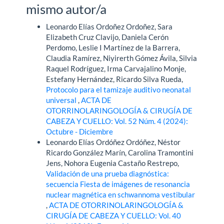
mismo autor/a
Leonardo Elías Ordoñez Ordoñez, Sara
Elizabeth Cruz Clavijo, Daniela Cerón
Perdomo, Leslie I Martínez de la Barrera,
Claudia Ramírez, Niyirerth Gómez Ávila, Silvia
Raquel Rodríguez, Irma Carvajalino Monje,
Estefany Hernández, Ricardo Silva Rueda,
Protocolo para el tamizaje auditivo neonatal
universal
,
ACTA DE
OTORRINOLARINGOLOGÍA & CIRUGÍA DE
CABEZA Y CUELLO: Vol. 52 Núm. 4 (2024):
Octubre - Diciembre
Leonardo Elías Ordóñez Ordóñez, Néstor
Ricardo González Marín, Carolina Tramontini
Jens, Nohora Eugenia Castaño Restrepo,
Validación de una prueba diagnóstica:
secuencia Fiesta de imágenes de resonancia
nuclear magnética en schwannoma vestibular
,
ACTA DE OTORRINOLARINGOLOGÍA &
CIRUGÍA DE CABEZA Y CUELLO: Vol. 40