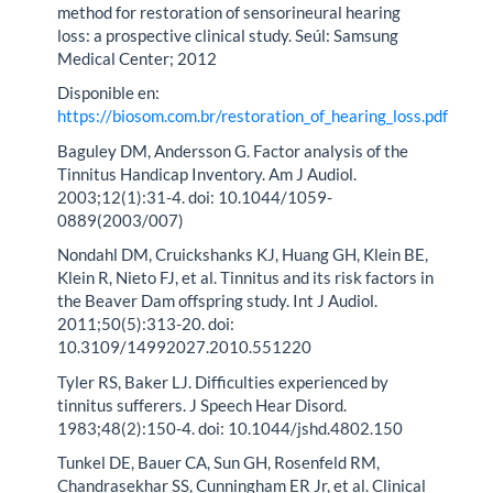
method for restoration of sensorineural hearing
loss: a prospective clinical study. Seúl: Samsung
Medical Center; 2012
Disponible en:
https://biosom.com.br/restoration_of_hearing_loss.pdf
Baguley DM, Andersson G. Factor analysis of the
Tinnitus Handicap Inventory. Am J Audiol.
2003;12(1):31-4. doi: 10.1044/1059-
0889(2003/007)
Nondahl DM, Cruickshanks KJ, Huang GH, Klein BE,
Klein R, Nieto FJ, et al. Tinnitus and its risk factors in
the Beaver Dam offspring study. Int J Audiol.
2011;50(5):313-20. doi:
10.3109/14992027.2010.551220
Tyler RS, Baker LJ. Difficulties experienced by
tinnitus sufferers. J Speech Hear Disord.
1983;48(2):150-4. doi: 10.1044/jshd.4802.150
Tunkel DE, Bauer CA, Sun GH, Rosenfeld RM,
Chandrasekhar SS, Cunningham ER Jr, et al. Clinical