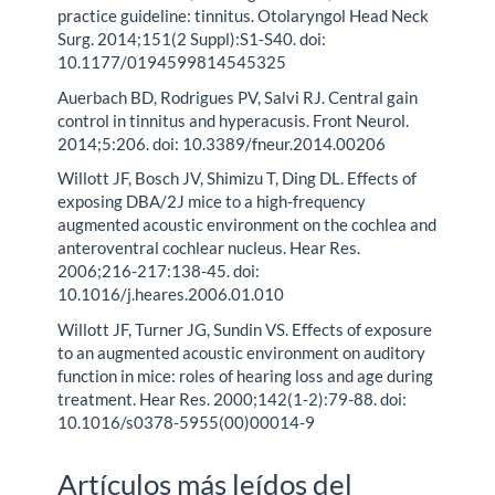
practice guideline: tinnitus. Otolaryngol Head Neck
Surg. 2014;151(2 Suppl):S1-S40. doi:
10.1177/0194599814545325
Auerbach BD, Rodrigues PV, Salvi RJ. Central gain
control in tinnitus and hyperacusis. Front Neurol.
2014;5:206. doi: 10.3389/fneur.2014.00206
Willott JF, Bosch JV, Shimizu T, Ding DL. Effects of
exposing DBA/2J mice to a high-frequency
augmented acoustic environment on the cochlea and
anteroventral cochlear nucleus. Hear Res.
2006;216-217:138-45. doi:
10.1016/j.heares.2006.01.010
Willott JF, Turner JG, Sundin VS. Effects of exposure
to an augmented acoustic environment on auditory
function in mice: roles of hearing loss and age during
treatment. Hear Res. 2000;142(1-2):79-88. doi:
10.1016/s0378-5955(00)00014-9
Artículos más leídos del