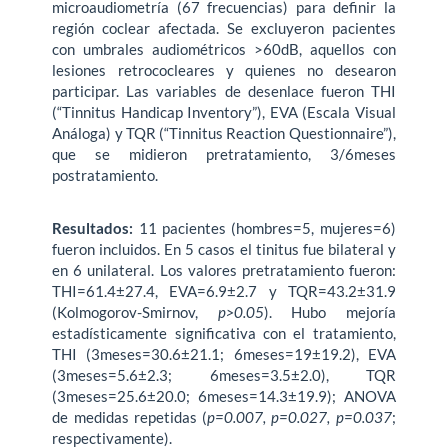
microaudiometría (67 frecuencias) para definir la
región coclear afectada. Se excluyeron pacientes
con umbrales audiométricos >60dB, aquellos con
lesiones retrococleares y quienes no desearon
participar. Las variables de desenlace fueron THI
(“Tinnitus Handicap Inventory”), EVA (Escala Visual
Análoga) y TQR (“Tinnitus Reaction Questionnaire”),
que se midieron pretratamiento, 3/6meses
postratamiento.
Resultados:
11 pacientes (hombres=5, mujeres=6)
fueron incluidos. En 5 casos el tinitus fue bilateral y
en 6 unilateral. Los valores pretratamiento fueron:
THI=61.4±27.4, EVA=6.9±2.7 y TQR=43.2±31.9
(Kolmogorov-Smirnov,
p>0.05
). Hubo mejoría
estadísticamente significativa con el tratamiento,
THI (3meses=30.6±21.1; 6meses=19±19.2), EVA
(3meses=5.6±2.3; 6meses=3.5±2.0), TQR
(3meses=25.6±20.0; 6meses=14.3±19.9); ANOVA
de medidas repetidas (
p=0.007, p=0.027, p=0.037
;
respectivamente).