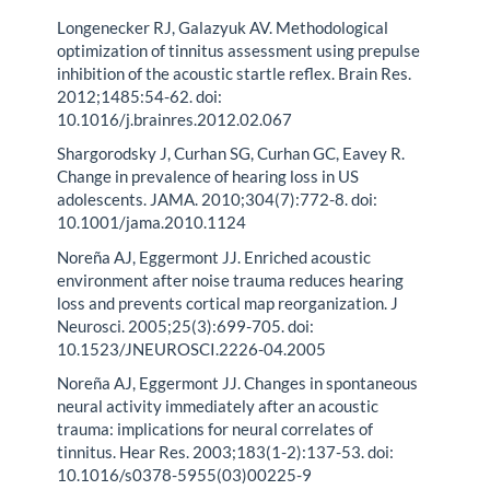
Longenecker RJ, Galazyuk AV. Methodological
optimization of tinnitus assessment using prepulse
inhibition of the acoustic startle reflex. Brain Res.
2012;1485:54-62. doi:
10.1016/j.brainres.2012.02.067
Shargorodsky J, Curhan SG, Curhan GC, Eavey R.
Change in prevalence of hearing loss in US
adolescents. JAMA. 2010;304(7):772-8. doi:
10.1001/jama.2010.1124
Noreña AJ, Eggermont JJ. Enriched acoustic
environment after noise trauma reduces hearing
loss and prevents cortical map reorganization. J
Neurosci. 2005;25(3):699-705. doi:
10.1523/JNEUROSCI.2226-04.2005
Noreña AJ, Eggermont JJ. Changes in spontaneous
neural activity immediately after an acoustic
trauma: implications for neural correlates of
tinnitus. Hear Res. 2003;183(1-2):137-53. doi:
10.1016/s0378-5955(03)00225-9