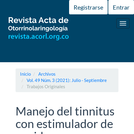
Navegación
Registrarse
Entrar
principal
Contenido
principal
Toggl
Barra
navig
lateral
Inicio
Archivos
Vol. 49 Núm. 3 (2021): Julio - Septiembre
Trabajos Originales
Manejo del tinnitus
con estimulador de