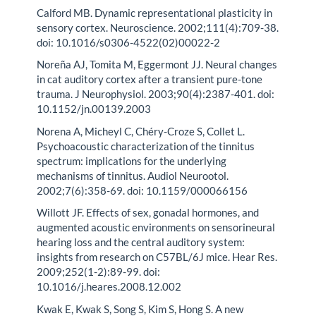
Calford MB. Dynamic representational plasticity in
sensory cortex. Neuroscience. 2002;111(4):709-38.
doi: 10.1016/s0306-4522(02)00022-2
Noreña AJ, Tomita M, Eggermont JJ. Neural changes
in cat auditory cortex after a transient pure-tone
trauma. J Neurophysiol. 2003;90(4):2387-401. doi:
10.1152/jn.00139.2003
Norena A, Micheyl C, Chéry-Croze S, Collet L.
Psychoacoustic characterization of the tinnitus
spectrum: implications for the underlying
mechanisms of tinnitus. Audiol Neurootol.
2002;7(6):358-69. doi: 10.1159/000066156
Willott JF. Effects of sex, gonadal hormones, and
augmented acoustic environments on sensorineural
hearing loss and the central auditory system:
insights from research on C57BL/6J mice. Hear Res.
2009;252(1-2):89-99. doi:
10.1016/j.heares.2008.12.002
Kwak E, Kwak S, Song S, Kim S, Hong S. A new