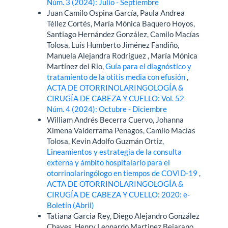
Núm. 3 (2024): Julio - Septiembre
Juan Camilo Ospina García, Paula Andrea
Téllez Cortés, María Mónica Baquero Hoyos,
Santiago Hernández González, Camilo Macías
Tolosa, Luis Humberto Jiménez Fandiño,
Manuela Alejandra Rodríguez , María Mónica
Martínez del Rio,
Guía para el diagnóstico y
tratamiento de la otitis media con efusión
,
ACTA DE OTORRINOLARINGOLOGÍA &
CIRUGÍA DE CABEZA Y CUELLO: Vol. 52
Núm. 4 (2024): Octubre - Diciembre
William Andrés Becerra Cuervo, Johanna
Ximena Valderrama Penagos, Camilo Macías
Tolosa, Kevin Adolfo Guzmán Ortiz,
Lineamientos y estrategia de la consulta
externa y ámbito hospitalario para el
otorrinolaringólogo en tiempos de COVID-19
,
ACTA DE OTORRINOLARINGOLOGÍA &
CIRUGÍA DE CABEZA Y CUELLO: 2020: e-
Boletín (Abril)
Tatiana Garcia Rey, Diego Alejandro González
Chaves, Henry Leonardo Martinez Bejarano,