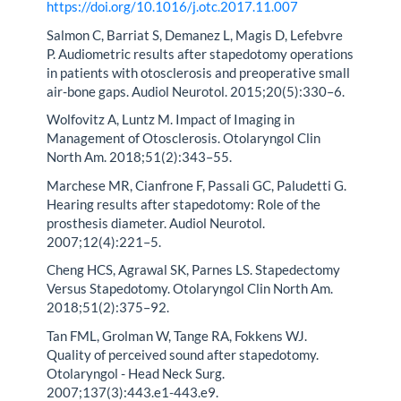
https://doi.org/10.1016/j.otc.2017.11.007
Salmon C, Barriat S, Demanez L, Magis D, Lefebvre
P. Audiometric results after stapedotomy operations
in patients with otosclerosis and preoperative small
air-bone gaps. Audiol Neurotol. 2015;20(5):330–6.
Wolfovitz A, Luntz M. Impact of Imaging in
Management of Otosclerosis. Otolaryngol Clin
North Am. 2018;51(2):343–55.
Marchese MR, Cianfrone F, Passali GC, Paludetti G.
Hearing results after stapedotomy: Role of the
prosthesis diameter. Audiol Neurotol.
2007;12(4):221–5.
Cheng HCS, Agrawal SK, Parnes LS. Stapedectomy
Versus Stapedotomy. Otolaryngol Clin North Am.
2018;51(2):375–92.
Tan FML, Grolman W, Tange RA, Fokkens WJ.
Quality of perceived sound after stapedotomy.
Otolaryngol - Head Neck Surg.
2007;137(3):443.e1-443.e9.