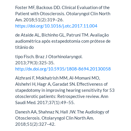
Foster MF, Backous DD. Clinical Evaluation of the
Patient with Otosclerosis. Otolaryngol Clin North
Am. 2018;51(2):319–26.
https://doi.org/10.1016/j.otc.2017.11.004
de Ataide AL, Bichinho GL, Patruni TM. Avaliação
audiométrica após estapedotomia com prótese de
titânio do
tipo Fisch. Braz J Otorhinolaryngol.
2013;79(3):325-35.
http://dx.doi.org/10.5935/1808-8694.20130058
Alzhrani F, Mokhatrish MM, Al-Momani MO,
Alshehri H, Hagr A, Garadat SN. Effectiveness of
stapedotomy in improving hearing sensitivity for 53
otosclerotic patients: Retrospective review. Ann
Saudi Med. 2017;37(1):49–55.
Danesh AA, Shahnaz N, Hall JW. The Audiology of
Otosclerosis. Otolaryngol Clin North Am.
2018;51(2):327–42.