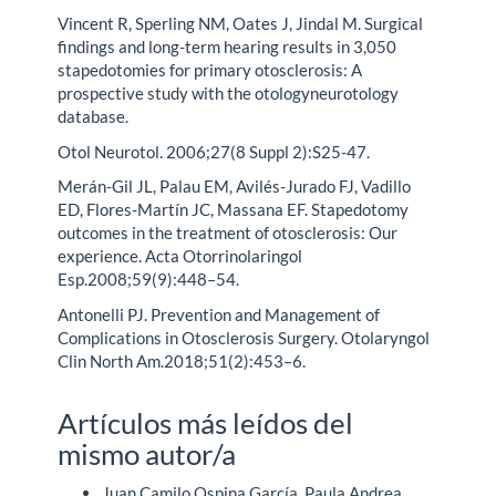
Vincent R, Sperling NM, Oates J, Jindal M. Surgical
findings and long-term hearing results in 3,050
stapedotomies for primary otosclerosis: A
prospective study with the otologyneurotology
database.
Otol Neurotol. 2006;27(8 Suppl 2):S25-47.
Merán-Gil JL, Palau EM, Avilés-Jurado FJ, Vadillo
ED, Flores-Martín JC, Massana EF. Stapedotomy
outcomes in the treatment of otosclerosis: Our
experience. Acta Otorrinolaringol
Esp.2008;59(9):448–54.
Antonelli PJ. Prevention and Management of
Complications in Otosclerosis Surgery. Otolaryngol
Clin North Am.2018;51(2):453–6.
Artículos más leídos del
mismo autor/a
Juan Camilo Ospina García, Paula Andrea