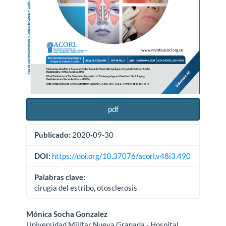
pdf
Publicado:
2020-09-30
DOI:
https://doi.org/10.37076/acorl.v48i3.490
Palabras clave:
cirugia del estribo, otosclerosis
Contenido
Mónica Socha Gonzalez
Universidad Militar Nueva Granada - Hospital