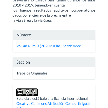
Universitario Clínica San Rafael durante los años
2018 y 2019, teniendo en cuenta
los buenos resultados auditivos posoperatorios
dados por el cierre de la brecha entre
la vía aérea y la vía ósea.
Detalles
Número
del
Vol. 48 Núm. 3 (2020): Julio - Septiembre
artículo
Sección
Trabajos Originales
Esta obra está bajo una licencia internacional
Creative Commons Atribución-CompartirIgual