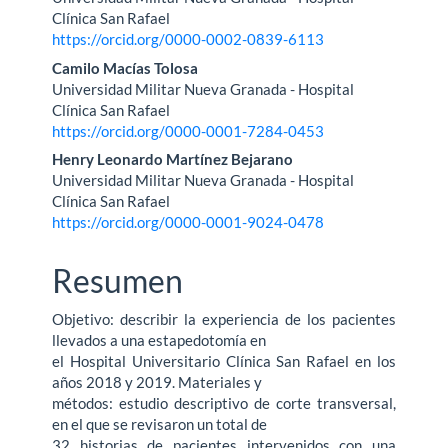
principal
Clínica San Rafael
https://orcid.org/0000-0002-0839-6113
del
Camilo Macías Tolosa
artículo
Universidad Militar Nueva Granada - Hospital
Clínica San Rafael
https://orcid.org/0000-0001-7284-0453
Henry Leonardo Martínez Bejarano
Universidad Militar Nueva Granada - Hospital
Clínica San Rafael
https://orcid.org/0000-0001-9024-0478
Resumen
Objetivo: describir la experiencia de los pacientes
llevados a una estapedotomía en
el Hospital Universitario Clínica San Rafael en los
años 2018 y 2019. Materiales y
métodos: estudio descriptivo de corte transversal,
en el que se revisaron un total de
32 historias de pacientes intervenidos con una