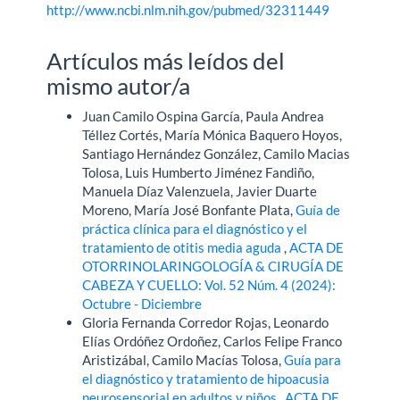
http://www.ncbi.nlm.nih.gov/pubmed/32311449
Artículos más leídos del
mismo autor/a
Juan Camilo Ospina García, Paula Andrea
Téllez Cortés, María Mónica Baquero Hoyos,
Santiago Hernández González, Camilo Macias
Tolosa, Luis Humberto Jiménez Fandiño,
Manuela Díaz Valenzuela, Javier Duarte
Moreno, María José Bonfante Plata,
Guía de
práctica clínica para el diagnóstico y el
tratamiento de otitis media aguda
,
ACTA DE
OTORRINOLARINGOLOGÍA & CIRUGÍA DE
CABEZA Y CUELLO: Vol. 52 Núm. 4 (2024):
Octubre - Diciembre
Gloria Fernanda Corredor Rojas, Leonardo
Elías Ordóñez Ordoñez, Carlos Felipe Franco
Aristizábal, Camilo Macías Tolosa,
Guía para
el diagnóstico y tratamiento de hipoacusia
neurosensorial en adultos y niños
,
ACTA DE