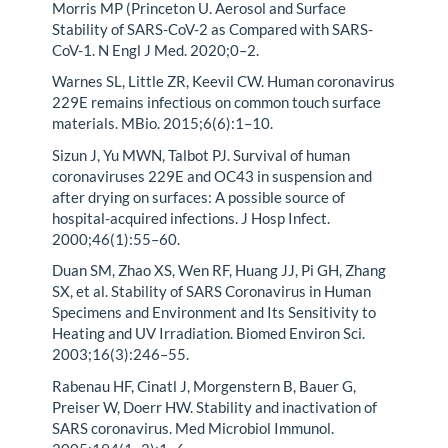
Morris MP (Princeton U. Aerosol and Surface
Stability of SARS-CoV-2 as Compared with SARS-
CoV-1. N Engl J Med. 2020;0–2.
Warnes SL, Little ZR, Keevil CW. Human coronavirus
229E remains infectious on common touch surface
materials. MBio. 2015;6(6):1–10.
Sizun J, Yu MWN, Talbot PJ. Survival of human
coronaviruses 229E and OC43 in suspension and
after drying on surfaces: A possible source of
hospital-acquired infections. J Hosp Infect.
2000;46(1):55–60.
Duan SM, Zhao XS, Wen RF, Huang JJ, Pi GH, Zhang
SX, et al. Stability of SARS Coronavirus in Human
Specimens and Environment and Its Sensitivity to
Heating and UV Irradiation. Biomed Environ Sci.
2003;16(3):246–55.
Rabenau HF, Cinatl J, Morgenstern B, Bauer G,
Preiser W, Doerr HW. Stability and inactivation of
SARS coronavirus. Med Microbiol Immunol.