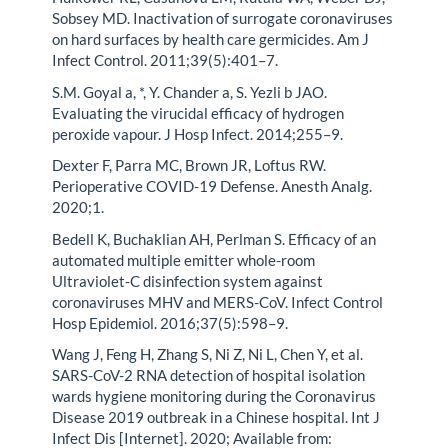
Sobsey MD. Inactivation of surrogate coronaviruses
on hard surfaces by health care germicides. Am J
Infect Control. 2011;39(5):401–7.
S.M. Goyal a, *, Y. Chander a, S. Yezli b JAO.
Evaluating the virucidal efficacy of hydrogen
peroxide vapour. J Hosp Infect. 2014;255–9.
Dexter F, Parra MC, Brown JR, Loftus RW.
Perioperative COVID-19 Defense. Anesth Analg.
2020;1.
Bedell K, Buchaklian AH, Perlman S. Efficacy of an
automated multiple emitter whole-room
Ultraviolet-C disinfection system against
coronaviruses MHV and MERS-CoV. Infect Control
Hosp Epidemiol. 2016;37(5):598–9.
Wang J, Feng H, Zhang S, Ni Z, Ni L, Chen Y, et al.
SARS-CoV-2 RNA detection of hospital isolation
wards hygiene monitoring during the Coronavirus
Disease 2019 outbreak in a Chinese hospital. Int J
Infect Dis [Internet]. 2020; Available from: