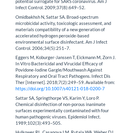
potential surrogate for SARS coronavirus. Am J
Infect Control. 2009;37(8):649–52.
Omidbakhsh N, Sattar SA. Broad-spectrum
microbicidal activity, toxicologic assessment, and
materials compatibility of a new generation of
accelerated hydrogen peroxide-based
environmental surface disinfectant. Am J Infect
Control. 2006;34(5):251–7.
Eggers M, Koburger-Janssen T, Eickmann M, Zorn J.
In Vitro Bactericidal and Virucidal Efficacy of
Povidone-Iodine Gargle/Mouthwash Against
Respiratory and Oral Tract Pathogens. Infect Dis
Ther [Internet]. 2018;7(2):249–59. Available from:
https://doi.org/10.1007/s40121-018-0200-7
Sattar SA, Springthorpe VS, Karim Y, Loro P.
Chemical disinfection of non-porous inanimate
surfaces experimentally contaminated with four
human pathogenic viruses. Epidemiol Infect.
1989;102(3):493–505.
Hulkower RL, Casanova LM, Rutala WA, Weber DJ,