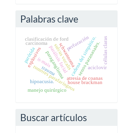
Palabras clave
perforación
cadena del simpático.
células claras
clasificación de ford
senos paranasales.
carcinoma
schwannoma
sulcus vocalis
parálisis facial
explosivos
parótida
paraganglioma
it-mais
tumores parafaríngeos
trauma
aciclovir
atresia de coanas
hipoacusia.
house brackman
manejo quirúrgico
Buscar artículos