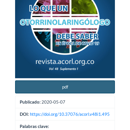
del
artículo
pdf
Publicado:
2020-05-07
DOI:
https://doi.org/10.37076/acorl.v48i1.495
Palabras clave: