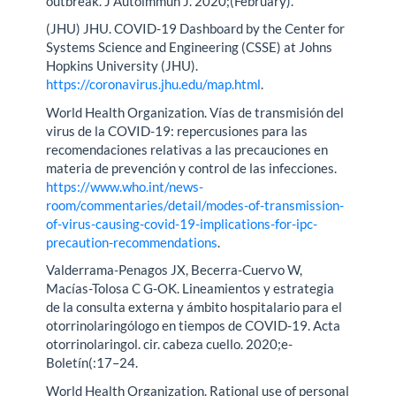
outbreak. J Autoimmun J. 2020;(February).
(JHU) JHU. COVID-19 Dashboard by the Center for
Systems Science and Engineering (CSSE) at Johns
Hopkins University (JHU).
https://coronavirus.jhu.edu/map.html
.
World Health Organization. Vías de transmisión del
virus de la COVID-19: repercusiones para las
recomendaciones relativas a las precauciones en
materia de prevención y control de las infecciones.
https://www.who.int/news-
room/commentaries/detail/modes-of-transmission-
of-virus-causing-covid-19-implications-for-ipc-
precaution-recommendations
.
Valderrama-Penagos JX, Becerra-Cuervo W,
Macías-Tolosa C G-OK. Lineamientos y estrategia
de la consulta externa y ámbito hospitalario para el
otorrinolaringólogo en tiempos de COVID-19. Acta
otorrinolaringol. cir. cabeza cuello. 2020;e-
Boletín(:17–24.
World Health Organization. Rational use of personal