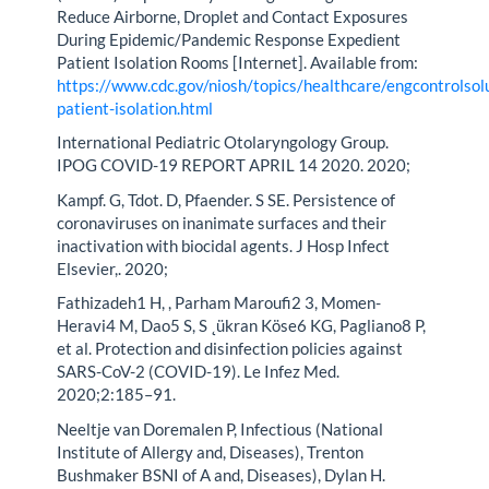
Reduce Airborne, Droplet and Contact Exposures
During Epidemic/Pandemic Response Expedient
Patient Isolation Rooms [Internet]. Available from:
https://www.cdc.gov/niosh/topics/healthcare/engcontrolsol
patient-isolation.html
International Pediatric Otolaryngology Group.
IPOG COVID-19 REPORT APRIL 14 2020. 2020;
Kampf. G, Tdot. D, Pfaender. S SE. Persistence of
coronaviruses on inanimate surfaces and their
inactivation with biocidal agents. J Hosp Infect
Elsevier,. 2020;
Fathizadeh1 H, , Parham Maroufi2 3, Momen-
Heravi4 M, Dao5 S, S ˛ükran Köse6 KG, Pagliano8 P,
et al. Protection and disinfection policies against
SARS-CoV-2 (COVID-19). Le Infez Med.
2020;2:185–91.
Neeltje van Doremalen P, Infectious (National
Institute of Allergy and, Diseases), Trenton
Bushmaker BSNI of A and, Diseases), Dylan H.