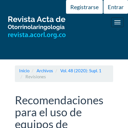
Navegación
Registrarse
Entrar
principal
Contenido
principal
Toggl
Barra
navig
lateral
Inicio
Archivos
Vol. 48 (2020): Supl. 1
Revisiones
Recomendaciones
para el uso de
equipos de