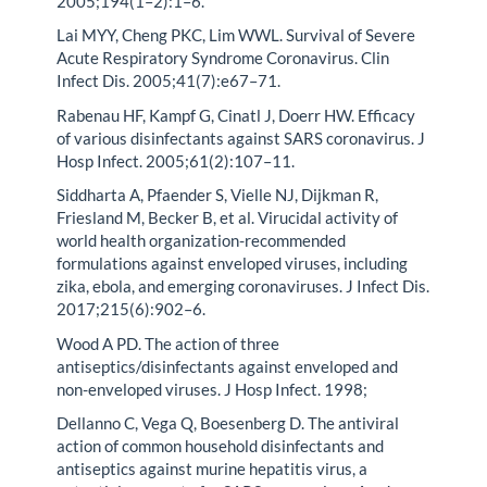
2005;194(1–2):1–6.
Lai MYY, Cheng PKC, Lim WWL. Survival of Severe
Acute Respiratory Syndrome Coronavirus. Clin
Infect Dis. 2005;41(7):e67–71.
Rabenau HF, Kampf G, Cinatl J, Doerr HW. Efficacy
of various disinfectants against SARS coronavirus. J
Hosp Infect. 2005;61(2):107–11.
Siddharta A, Pfaender S, Vielle NJ, Dijkman R,
Friesland M, Becker B, et al. Virucidal activity of
world health organization-recommended
formulations against enveloped viruses, including
zika, ebola, and emerging coronaviruses. J Infect Dis.
2017;215(6):902–6.
Wood A PD. The action of three
antiseptics/disinfectants against enveloped and
non-enveloped viruses. J Hosp Infect. 1998;
Dellanno C, Vega Q, Boesenberg D. The antiviral
action of common household disinfectants and
antiseptics against murine hepatitis virus, a