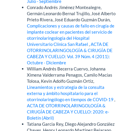
Julio - Septiembre
Conrado Andrés Jiménez Montealegre,
Germán Leonardo Bernal Trujillo, José Alberto
Prieto Rivera, José Eduardo Guzmán Durán,
Complicaciones y causas de fallo en cirugía de
implante coclear en pacientes del servicio de
otorrinolaringología del Hospital
Universitario Clínica San Rafael
,
ACTA DE
OTORRINOLARINGOLOGÍA & CIRUGÍA DE
CABEZA Y CUELLO: Vol. 39 Núm. 4 (2011):
Octubre - Diciembre
William Andrés Becerra Cuervo, Johanna
Ximena Valderrama Penagos, Camilo Macías
Tolosa, Kevin Adolfo Guzmán Ortiz,
Lineamientos y estrategia de la consulta
externa y ámbito hospitalario para el
otorrinolaringólogo en tiempos de COVID-19
,
ACTA DE OTORRINOLARINGOLOGÍA &
CIRUGÍA DE CABEZA Y CUELLO: 2020: e-
Boletín (Abril)
Tatiana Garcia Rey, Diego Alejandro González
Chaves, Henry Leonardo Martinez Bejarano,