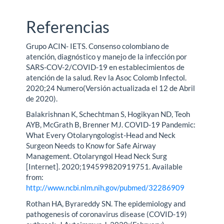
Referencias
Grupo ACIN- IETS. Consenso colombiano de
atención, diagnóstico y manejo de la infección por
SARS-COV-2/COVID-19 en establecimientos de
atención de la salud. Rev la Asoc Colomb Infectol.
2020;24 Numero(Versión actualizada el 12 de Abril
de 2020).
Balakrishnan K, Schechtman S, Hogikyan ND, Teoh
AYB, McGrath B, Brenner MJ. COVID-19 Pandemic:
What Every Otolaryngologist-Head and Neck
Surgeon Needs to Know for Safe Airway
Management. Otolaryngol Head Neck Surg
[Internet]. 2020;194599820919751. Available
from:
http://www.ncbi.nlm.nih.gov/pubmed/32286909
Rothan HA, Byrareddy SN. The epidemiology and
pathogenesis of coronavirus disease (COVID-19)