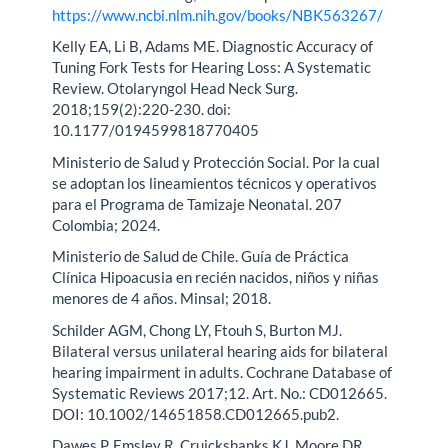
https://www.ncbi.nlm.nih.gov/books/NBK563267/
Kelly EA, Li B, Adams ME. Diagnostic Accuracy of
Tuning Fork Tests for Hearing Loss: A Systematic
Review. Otolaryngol Head Neck Surg.
2018;159(2):220-230. doi:
10.1177/0194599818770405
Ministerio de Salud y Protección Social. Por la cual
se adoptan los lineamientos técnicos y operativos
para el Programa de Tamizaje Neonatal. 207
Colombia; 2024.
Ministerio de Salud de Chile. Guía de Práctica
Clínica Hipoacusia en recién nacidos, niños y niñas
menores de 4 años. Minsal; 2018.
Schilder AGM, Chong LY, Ftouh S, Burton MJ.
Bilateral versus unilateral hearing aids for bilateral
hearing impairment in adults. Cochrane Database of
Systematic Reviews 2017;12. Art. No.: CD012665.
DOI: 10.1002/14651858.CD012665.pub2.
Dawes P, Emsley R, Cruickshanks KJ, Moore DR,