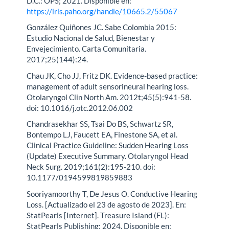
D.C.: OPS; 2021. Disponible en:
https://iris.paho.org/handle/10665.2/55067
González Quiñones JC. Sabe Colombia 2015:
Estudio Nacional de Salud, Bienestar y
Envejecimiento. Carta Comunitaria.
2017;25(144):24.
Chau JK, Cho JJ, Fritz DK. Evidence-based practice:
management of adult sensorineural hearing loss.
Otolaryngol Clin North Am. 2012t;45(5):941-58.
doi: 10.1016/j.otc.2012.06.002
Chandrasekhar SS, Tsai Do BS, Schwartz SR,
Bontempo LJ, Faucett EA, Finestone SA, et al.
Clinical Practice Guideline: Sudden Hearing Loss
(Update) Executive Summary. Otolaryngol Head
Neck Surg. 2019;161(2):195-210. doi:
10.1177/0194599819859883
Sooriyamoorthy T, De Jesus O. Conductive Hearing
Loss. [Actualizado el 23 de agosto de 2023]. En:
StatPearls [Internet]. Treasure Island (FL):
StatPearls Publishing; 2024. Disponible en: