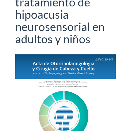
tratamiento de
hipoacusia
neurosensorial en
adultos y niños
Barra
lateral
del
artículo