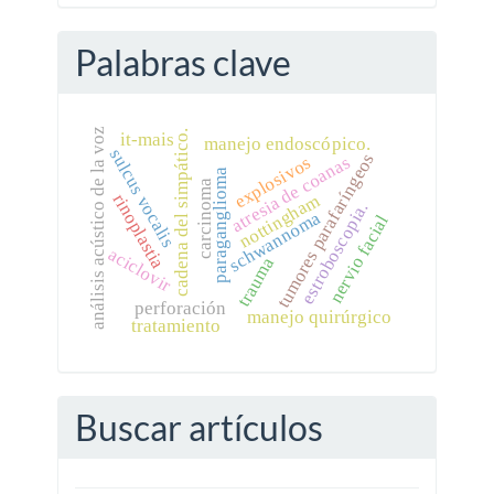
Palabras clave
análisis acústico de la voz
cadena del simpático.
it-mais
manejo endoscópico.
sulcus vocalis
tumores parafaríngeos
atresia de coanas
explosivos
paraganglioma
carcinoma
nottingham
rinoplastia
estroboscopia.
schwannoma
nervio facial
aciclovir
trauma
perforación
manejo quirúrgico
tratamiento
Buscar artículos