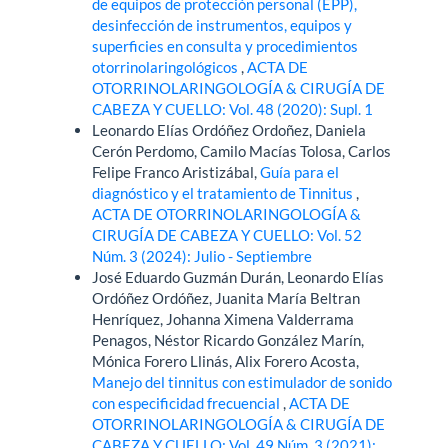
de equipos de protección personal (EPP),
desinfección de instrumentos, equipos y
superficies en consulta y procedimientos
otorrinolaringológicos
,
ACTA DE
OTORRINOLARINGOLOGÍA & CIRUGÍA DE
CABEZA Y CUELLO: Vol. 48 (2020): Supl. 1
Leonardo Elías Ordóñez Ordoñez, Daniela
Cerón Perdomo, Camilo Macías Tolosa, Carlos
Felipe Franco Aristizábal,
Guía para el
diagnóstico y el tratamiento de Tinnitus
,
ACTA DE OTORRINOLARINGOLOGÍA &
CIRUGÍA DE CABEZA Y CUELLO: Vol. 52
Núm. 3 (2024): Julio - Septiembre
José Eduardo Guzmán Durán, Leonardo Elías
Ordóñez Ordóñez, Juanita María Beltran
Henríquez, Johanna Ximena Valderrama
Penagos, Néstor Ricardo González Marín,
Mónica Forero Llinás, Alix Forero Acosta,
Manejo del tinnitus con estimulador de sonido
con especificidad frecuencial
,
ACTA DE
OTORRINOLARINGOLOGÍA & CIRUGÍA DE
CABEZA Y CUELLO: Vol. 49 Núm. 3 (2021):