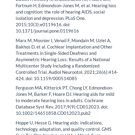
Fortnum H, Edmondson-Jones M, et al. Hearing loss
and cognition: the role of hearing AIDS, social
isolation and depression. PLoS One.
2015;10(3):e0119616. doi:
10.1371/journal.pone.0119616
Marx M, Mosnier I, Venail F, Mondain M, Uziel A,
Bakhos D, et al. Cochlear Implantation and Other
Treatments in Single-Sided Deafness and
Asymmetric Hearing Loss: Results of a National
Multicenter Study Including a Randomized
Controlled Trial. Audiol Neurootol. 2021;26(6):414-
424. doi: 10.1159/000514085
Ferguson MA, Kitterick PT, Chong LY, Edmondson-
Jones M, Barker F, Hoare DJ. Hearing aids for mild
to moderate hearing loss in adults. Cochrane
Database Syst Rev. 2017;9(9):CD012023. doi:
10.1002/14651858.CD012023.pub2
Hoppe U, Hesse G. Hearing aids: indications,
technology, adaptation, and quality control. GMS