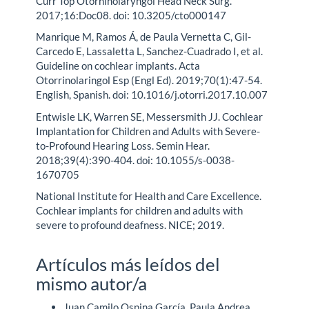
Curr Top Otorhinolaryngol Head Neck Surg.
2017;16:Doc08. doi: 10.3205/cto000147
Manrique M, Ramos Á, de Paula Vernetta C, Gil-
Carcedo E, Lassaletta L, Sanchez-Cuadrado I, et al.
Guideline on cochlear implants. Acta
Otorrinolaringol Esp (Engl Ed). 2019;70(1):47-54.
English, Spanish. doi: 10.1016/j.otorri.2017.10.007
Entwisle LK, Warren SE, Messersmith JJ. Cochlear
Implantation for Children and Adults with Severe-
to-Profound Hearing Loss. Semin Hear.
2018;39(4):390-404. doi: 10.1055/s-0038-
1670705
National Institute for Health and Care Excellence.
Cochlear implants for children and adults with
severe to profound deafness. NICE; 2019.
Artículos más leídos del
mismo autor/a
Juan Camilo Ospina García, Paula Andrea