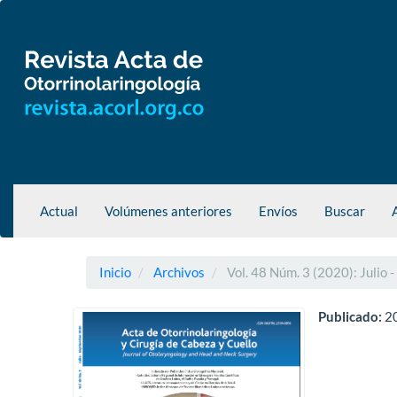
Navegación
principal
Contenido
principal
Barra
lateral
Actual
Volúmenes anteriores
Envíos
Buscar
Inicio
Archivos
Vol. 48 Núm. 3 (2020): Julio 
Publicado:
2