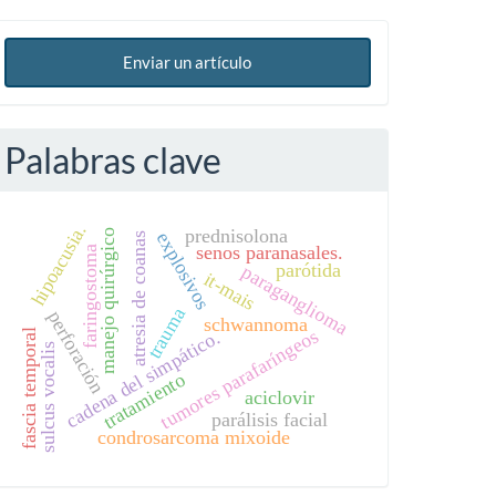
Enviar un artículo
Palabras clave
hipoacusia.
prednisolona
manejo quirúrgico
explosivos
atresia de coanas
senos paranasales.
faringostoma
parótida
paraganglioma
it-mais
trauma
perforación
schwannoma
tumores parafaríngeos
cadena del simpático.
fascia temporal
sulcus vocalis
tratamiento
aciclovir
parálisis facial
condrosarcoma mixoide