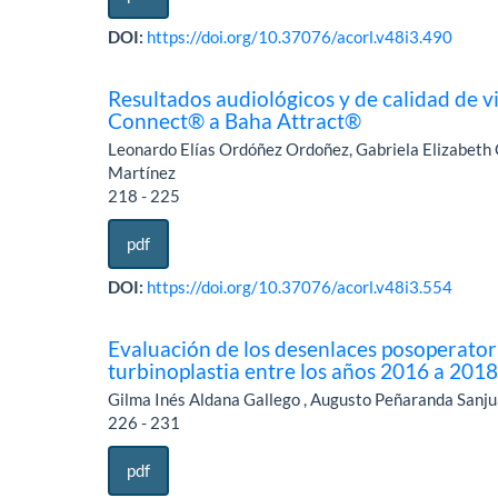
DOI:
https://doi.org/10.37076/acorl.v48i3.490
Resultados audiológicos y de calidad de v
Connect® a Baha Attract®
Leonardo Elías Ordóñez Ordoñez, Gabriela Elizabeth C
Martínez
218 - 225
pdf
DOI:
https://doi.org/10.37076/acorl.v48i3.554
Evaluación de los desenlaces posoperatori
turbinoplastia entre los años 2016 a 201
Gilma Inés Aldana Gallego , Augusto Peñaranda Sanju
226 - 231
pdf