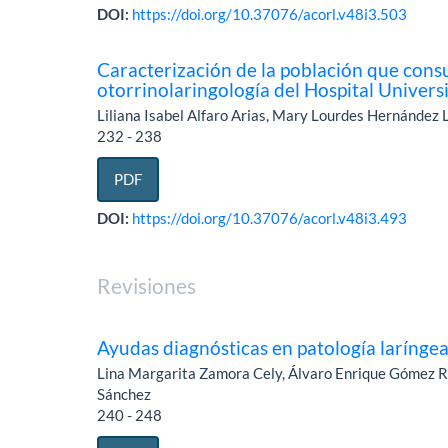
DOI:
https://doi.org/10.37076/acorl.v48i3.503
Caracterización de la población que consul
otorrinolaringología del Hospital Unive
Liliana Isabel Alfaro Arias, Mary Lourdes Hernández 
232 - 238
PDF
DOI:
https://doi.org/10.37076/acorl.v48i3.493
Revisiones
Ayudas diagnósticas en patología larínge
Lina Margarita Zamora Cely, Álvaro Enrique Gómez R
Sánchez
240 - 248