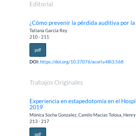
Editorial
¿Cómo prevenir la pérdida auditiva por la
Tatiana Garcia Rey
210 - 211
pdf
DOI:
https://doi.org/10.37076/acorl.v48i3.568
Trabajos Originales
Experiencia en estapedotomía en el Hospit
2019
Mónica Socha Gonzalez, Camilo Macías Tolosa, Henr
213 - 217
pdf