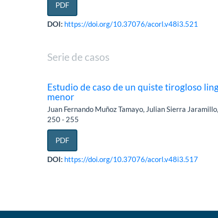
PDF
DOI:
https://doi.org/10.37076/acorl.v48i3.521
Serie de casos
Estudio de caso de un quiste tirogloso ling
menor
Juan Fernando Muñoz Tamayo, Julian Sierra Jaramill
250 - 255
PDF
DOI:
https://doi.org/10.37076/acorl.v48i3.517