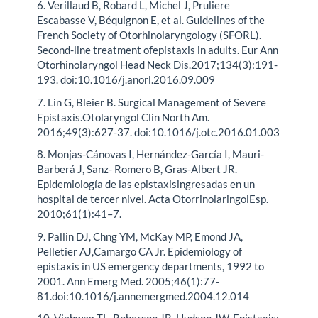
6. Verillaud B, Robard L, Michel J, Pruliere
Escabasse V, Béquignon E, et al. Guidelines of the
French Society of Otorhinolaryngology (SFORL).
Second-line treatment ofepistaxis in adults. Eur Ann
Otorhinolaryngol Head Neck Dis.2017;134(3):191-
193. doi:10.1016/j.anorl.2016.09.009
7. Lin G, Bleier B. Surgical Management of Severe
Epistaxis.Otolaryngol Clin North Am.
2016;49(3):627-37. doi:10.1016/j.otc.2016.01.003
8. Monjas-Cánovas I, Hernández-García I, Mauri-
Barberá J, Sanz- Romero B, Gras-Albert JR.
Epidemiología de las epistaxisingresadas en un
hospital de tercer nivel. Acta OtorrinolaringolEsp.
2010;61(1):41–7.
9. Pallin DJ, Chng YM, McKay MP, Emond JA,
Pelletier AJ,Camargo CA Jr. Epidemiology of
epistaxis in US emergency departments, 1992 to
2001. Ann Emerg Med. 2005;46(1):77-
81.doi:10.1016/j.annemergmed.2004.12.014