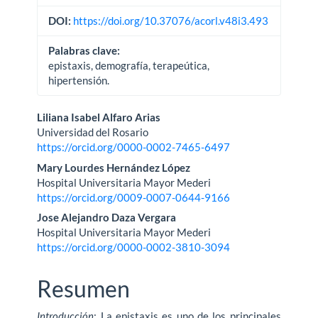
DOI:
https://doi.org/10.37076/acorl.v48i3.493
Palabras clave:
epistaxis, demografía, terapeútica,
hipertensión.
Contenido
Liliana Isabel Alfaro Arias
Universidad del Rosario
principal
https://orcid.org/0000-0002-7465-6497
del
Mary Lourdes Hernández López
Hospital Universitaria Mayor Mederi
artículo
https://orcid.org/0009-0007-0644-9166
Jose Alejandro Daza Vergara
Hospital Universitaria Mayor Mederi
https://orcid.org/0000-0002-3810-3094
Resumen
Introducción
: La epistaxis es uno de los principales