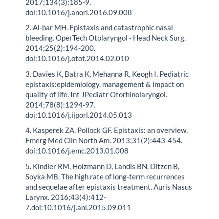
2017;134(3):185-9.
doi:10.1016/j.anorl.2016.09.008
2. Al-bar MH. Epistaxis and catastrophic nasal
bleeding. OperTech Otolaryngol - Head Neck Surg.
2014;25(2):194-200.
doi:10.1016/j.otot.2014.02.010
3. Davies K, Batra K, Mehanna R, Keogh I. Pediatric
epistaxis:epidemiology, management & impact on
quality of life. Int JPediatr Otorhinolaryngol.
2014;78(8):1294-97.
doi:10.1016/j.ijporl.2014.05.013
4. Kasperek ZA, Pollock GF. Epistaxis: an overview.
Emerg Med Clin North Am. 2013;31(2):443-454.
doi:10.1016/j.emc.2013.01.008
5. Kindler RM, Holzmann D, Landis BN, Ditzen B,
Soyka MB. The high rate of long-term recurrences
and sequelae after epistaxis treatment. Auris Nasus
Larynx. 2016;43(4):412-
7.doi:10.1016/j.anl.2015.09.011