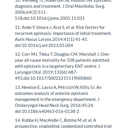
10. Viehweg TL, Roberson JB, Hudson JW. Epistaxis:
diagnosis and treatment. J Oral Maxillofac Surg.
2006;64(3):511-
518.doi:10.1016/j.joms.2005.11.031
11. Ando Y, Iimura J, Arai S, et al. Risk factors for
recurrent epistaxis: importance of initial treatment.
Auris Nasus Larynx.2014;41(1):41-45.
doi:10.1016/j.anl.2013.05.004
12. Corr MJ, Tikka T, Douglas CM, Marshall J. One-
year all-cause mortality for 338 patients admitted
with epistaxis in a largetertiary ENT centre. J
Laryngol Otol. 2019;133(6):487-
493.doi:10.1017/S0022215119000860
13. Newton E, Lasso A, Petrcich W, Kilty SJ. An
outcomes analysis of anterior epistaxis
management in the emergency department. J
Otolaryngol Head Neck Surg. 2016;45:24.
doi:10.1186/s40463-016-0138-2
14. Kubba H, MacAndie C, Botma M, et al. A
prospective, singleblind, randomized controlled trial