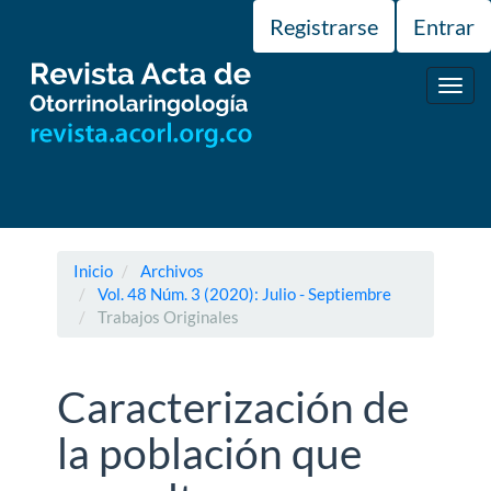
Navegación
Registrarse
Entrar
principal
Contenido
principal
Toggl
Barra
navig
lateral
Inicio
Archivos
Vol. 48 Núm. 3 (2020): Julio - Septiembre
Trabajos Originales
Caracterización de
la población que