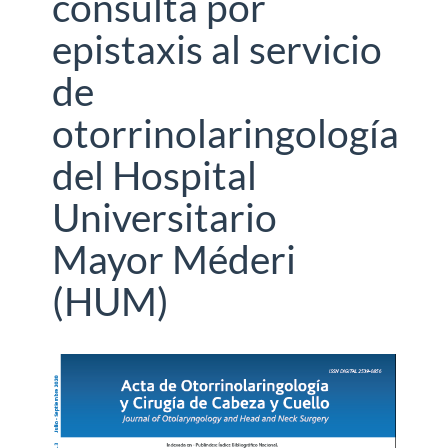
consulta por
epistaxis al servicio
de
otorrinolaringología
del Hospital
Universitario
Mayor Méderi
(HUM)
Barra
lateral
del