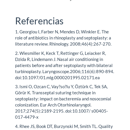
Referencias
1. Georgiou I, Farber N, Mendes D, Winkler E. The
role of antibiotics in rhinoplasty and septoplasty: a
literature review. Rhinology. 2008;46(4):267-270.
2. Wiesmiller K, Keck T, Rettinger G, Leiacker R,
Dzida R, Lindemann J. Nasal air conditioning in
patients before and after septoplasty with bilateral
turbinoplasty. Laryngoscope.2006;116(6):890-894.
doi:10.1097/01.mlg.0000201995.02171.ea
3. Ismi O, Ozcan C, Vay?so?lu Y, Öztürk C, Tek SA,
Görür K. Transseptal suturing technique in
septoplasty: impact on bacteremia and nosocomial
colonization. Eur Arch Otorhinolaryngol.
2017;274(5):2189-2195. doi:10.1007/ s00405-
017-4479-x
4. Rhee JS, Book DT, Burzynski M, Smith TL. Quality