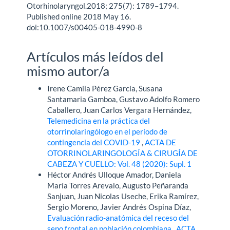
Otorhinolaryngol.2018; 275(7): 1789–1794.
Published online 2018 May 16.
doi:10.1007/s00405-018-4990-8
Artículos más leídos del
mismo autor/a
Irene Camila Pérez García, Susana
Santamaria Gamboa, Gustavo Adolfo Romero
Caballero, Juan Carlos Vergara Hernández,
Telemedicina en la práctica del
otorrinolaringólogo en el período de
contingencia del COVID-19
,
ACTA DE
OTORRINOLARINGOLOGÍA & CIRUGÍA DE
CABEZA Y CUELLO: Vol. 48 (2020): Supl. 1
Héctor Andrés Ulloque Amador, Daniela
María Torres Arevalo, Augusto Peñaranda
Sanjuan, Juan Nicolas Useche, Erika Ramírez,
Sergio Moreno, Javier Andrés Ospina Díaz,
Evaluación radio-anatómica del receso del
seno frontal en población colombiana
,
ACTA