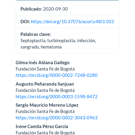
Publicado:
2020-09-30
DOI:
https://doi.org/10.37076/acorl.v48i3.503
Palabras clave:
Septoplastia, turbinoplastia, infección,
sangrado, hematoma
Contenido
Gilma Inés Aldana Gallego
Fundación Santa Fe de Bogotá
principal
https://orcid.org/0000-0002-7248-0280
del
Augusto Peñaranda Sanjuan
Fundación Santa Fe de Bogotá
artículo
https://orcid.org/0000-0003-1598-8472
Sergio Mauricio Moreno López
Fundación Santa Fe de Bogotá
https://orcid.org/0000-0002-3043-0963
Irene Camila Pérez García
Fundación Santa Fe de Bogotá