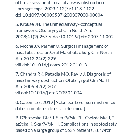
of life assessment in nasal airway obstruction.
Laryngoscope. 2003;113(7):1118-1122.
doi:10.1097/00005537-200307000-00004
5. Krouse JH. The unified airway--conceptual
framework. Otolaryngol Clin North Am.
2008;41(2):257-v. doi:10.1016/j.otc.2007.11.002
6. Moche JA, Palmer O. Surgical management of
nasal obstruction.Oral Maxillofac Surg Clin North
Am. 2012;24(2):229-
viii.doi:10.1016/j.coms.2012.01.013
7. Chandra RK, Patadia MO, Raviv J. Diagnosis of
nasal airway obstruction. Otolaryngol Clin North
Am. 2009;42(2):207-
vii.doi:10.1016/j.otc.2009.01.004
8. Colsanitas, 2019 [Nota: por favor suministrar los
datos completos de esta referencia]
9. D?browska-Bie? J, Skar?y?ski PH, Gwizdalska I, ?
az?cka K, Skar?y?ski H. Complications in septoplasty
based on a large group of 5639 patients. Eur Arch