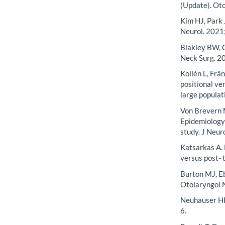
(Update). Ot
Kim HJ, Park 
Neurol. 202
Blakley BW, G
Neck Surg. 2
Kollén L, Frä
positional ve
large populat
Von Brevern M
Epidemiology 
study. J Neu
Katsarkas A. 
versus post-
Burton MJ, E
Otolaryngol 
Neuhauser HK
6.