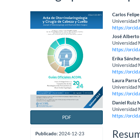
Barra
Conte
Carlos Felipe
Universidad M
lateral
princi
https://orci
del
del
José Alberto
Universidad M
artículo
artícu
https://orci
Erika Sánche
Universidad M
https://orci
Laura Parra 
Universidad M
https://orci
Daniel Ruiz
Universidad M
https://orci
PDF
Resu
Publicado:
2024-12-23