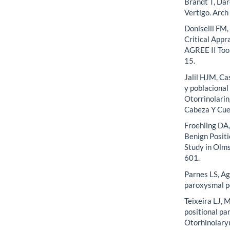
Brandt T, Dar
Vertigo. Arc
Doniselli FM,
Critical Appr
AGREE II Too
15.
Jalil HJM, Ca
y poblacional
Otorrinolarin
Cabeza Y Cue
Froehling DA,
Benign Positi
Study in Olm
601.
Parnes LS, Ag
paroxysmal p
Teixeira LJ, 
positional pa
Otorhinolary