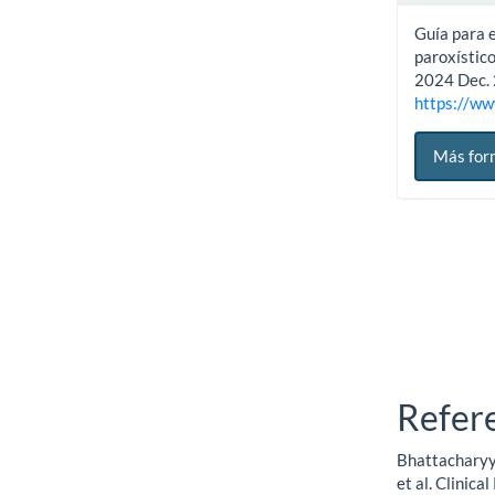
Guía para e
paroxístico
2024 Dec. 
https://ww
Más for
Refer
Bhattacharyya
et al. Clinic