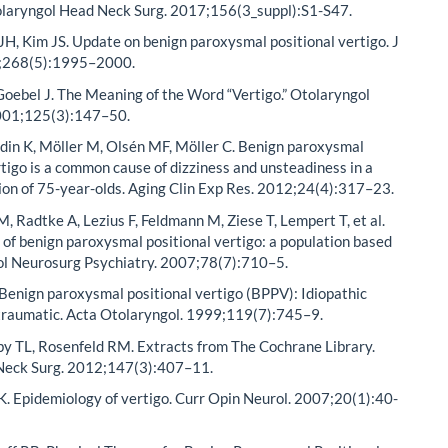
olaryngol Head Neck Surg. 2017;156(3_suppl):S1-S47.
JH, Kim JS. Update on benign paroxysmal positional vertigo. J
1;268(5):1995–2000.
oebel J. The Meaning of the Word “Vertigo.” Otolaryngol
001;125(3):147–50.
ndin K, Möller M, Olsén MF, Möller C. Benign paroxysmal
rtigo is a common cause of dizziness and unsteadiness in a
ion of 75-year-olds. Aging Clin Exp Res. 2012;24(4):317–23.
, Radtke A, Lezius F, Feldmann M, Ziese T, Lempert T, et al.
of benign paroxysmal positional vertigo: a population based
rol Neurosurg Psychiatry. 2007;78(7):710–5.
Benign paroxysmal positional vertigo (BPPV): Idiopathic
 traumatic. Acta Otolaryngol. 1999;119(7):745–9.
by TL, Rosenfeld RM. Extracts from The Cochrane Library.
Neck Surg. 2012;147(3):407–11.
. Epidemiology of vertigo. Curr Opin Neurol. 2007;20(1):40-