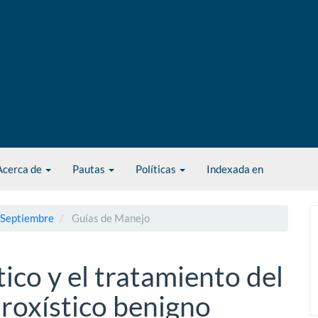
Acerca de
Pautas
Políticas
Indexada en
- Septiembre
Guías de Manejo
ico y el tratamiento del
aroxístico benigno