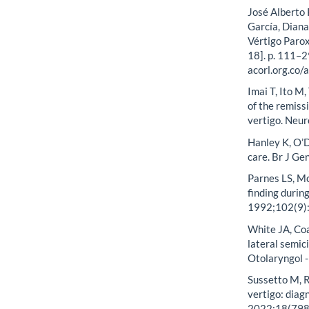
José Alberto 
García, Diana
Vértigo Parox
18]. p. 111–2
acorl.org.co/
Imai T, Ito M
of the remiss
vertigo. Neu
Hanley K, O’D
care. Br J G
Parnes LS, Mc
finding durin
1992;102(9)
White JA, Co
lateral semic
Otolaryngol 
Sussetto M, R
vertigo: diag
2022;18(798