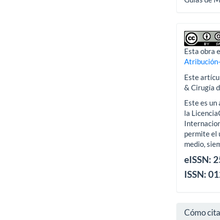
Esta obra e
Atribución
Este artícu
& Cirugía 
Este es un 
la Licenci
Internacion
permite el 
medio, siem
eISSN: 
ISSN: 0
Cómo cit