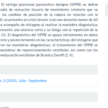
: El vértigo posicional paroxístico benigno (VPPB) se define
odio de sensación ilusoria de movimiento rotatorio que se
 los cambios de posición de la cabeza en relación con la
); se presenta en crisis breves (con una duración menor de 60
se acompaña de nistagmo al realizar la maniobra diagnóstica;
resenta una latencia corta y se fatiga con la repetición de la
 (5). El diagnóstico del VPPB se apoya inicialmente en datos
torio y posteriormente en las características del nistagmo que
con las maniobras diagnósticas; el tratamiento del VPPB se
maniobras de reposicionamiento vestibular, así como con los
 reeducación vestibular de Brand y Daroff (2, 9).
es
. 3 (2024): Julio - Septiembre
lo
Manejo