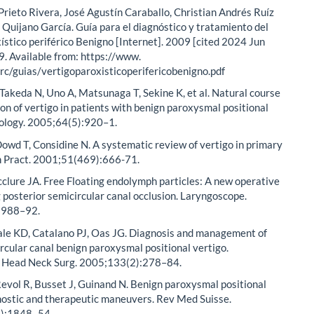
Prieto Rivera, José Agustín Caraballo, Christian Andrés Ruíz
 Quijano García. Guía para el diagnóstico y tratamiento del
ístico periférico Benigno [Internet]. 2009 [cited 2024 Jun
9. Available from: https://www.
arc/guias/vertigoparoxisticoperifericobenigno.pdf
, Takeda N, Uno A, Matsunaga T, Sekine K, et al. Natural course
ion of vertigo in patients with benign paroxysmal positional
rology. 2005;64(5):920–1.
owd T, Considine N. A systematic review of vertigo in primary
en Pract. 2001;51(469):666-71.
clure JA. Free Floating endolymph particles: A new operative
g posterior semicircular canal occlusion. Laryngoscope.
:988–92.
ale KD, Catalano PJ, Oas JG. Diagnosis and management of
ircular canal benign paroxysmal positional vertigo.
- Head Neck Surg. 2005;133(2):278–84.
evol R, Busset J, Guinand N. Benign paroxysmal positional
nostic and therapeutic maneuvers. Rev Med Suisse.
):1848–54.