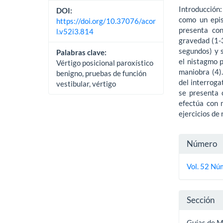
Introducción
DOI:
como un epis
https://doi.org/10.37076/acor
presenta con
l.v52i3.814
gravedad (1-3
segundos) y 
Palabras clave:
el nistagmo p
Vértigo posicional paroxístico
maniobra (4).
benigno, pruebas de función
del interroga
vestibular, vértigo
se presenta 
efectúa con 
ejercicios de
Detall
Número
del
Vol. 52 Núm
artícu
Sección
Guías de 