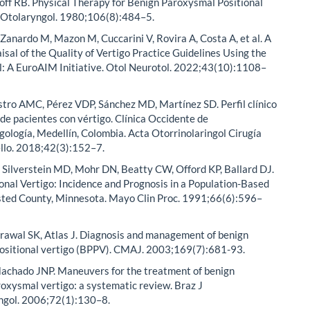
off RB. Physical Therapy for Benign Paroxysmal Positional
h Otolaryngol. 1980;106(8):484–5.
 Zanardo M, Mazon M, Cuccarini V, Rovira A, Costa A, et al. A
aisal of the Quality of Vertigo Practice Guidelines Using the
l: A EuroAIM Initiative. Otol Neurotol. 2022;43(10):1108–
stro AMC, Pérez VDP, Sánchez MD, Martínez SD. Perfil clínico
 de pacientes con vértigo. Clínica Occidente de
gología, Medellín, Colombia. Acta Otorrinolaringol Cirugía
llo. 2018;42(3):152–7.
 Silverstein MD, Mohr DN, Beatty CW, Offord KP, Ballard DJ.
onal Vertigo: Incidence and Prognosis in a Population-Based
sted County, Minnesota. Mayo Clin Proc. 1991;66(6):596–
rawal SK, Atlas J. Diagnosis and management of benign
ositional vertigo (BPPV). CMAJ. 2003;169(7):681-93.
Machado JNP. Maneuvers for the treatment of benign
roxysmal vertigo: a systematic review. Braz J
ngol. 2006;72(1):130–8.