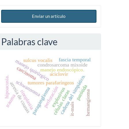
Enviar un artículo
Palabras clave
fascia temporal
sulcus vocalis
manejo quirúrgico
condrosarcoma mixoide
carcinoma
manejo endoscópico.
aciclovir
cadena del simpático.
hipoacusia.
schwannoma
tumores parafaríngeos
atresia de coanas
parótida
perforación
paraganglioma
explosivos
células claras
rinoplastia
hemangioma
trauma
it-mais