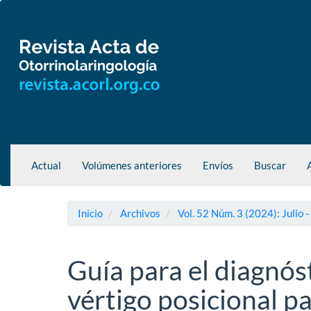
Navegación
principal
Contenido
principal
Barra
lateral
Actual
Volúmenes anteriores
Envíos
Buscar
Inicio
Archivos
Vol. 52 Núm. 3 (2024): Julio 
Guía para el diagnóst
vértigo posicional p