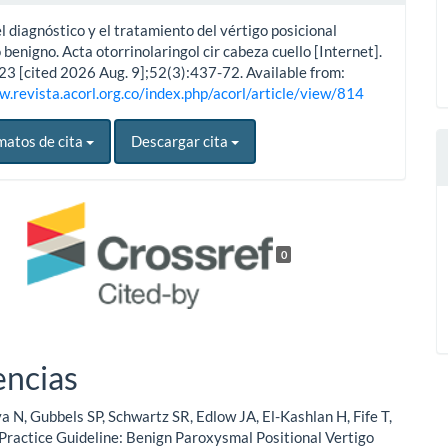
l diagnóstico y el tratamiento del vértigo posicional
 benigno. Acta otorrinolaringol cir cabeza cuello [Internet].
23 [cited 2026 Aug. 9];52(3):437-72. Available from:
w.revista.acorl.org.co/index.php/acorl/article/view/814
matos de cita
Descargar cita
0
encias
 N, Gubbels SP, Schwartz SR, Edlow JA, El-Kashlan H, Fife T,
al Practice Guideline: Benign Paroxysmal Positional Vertigo