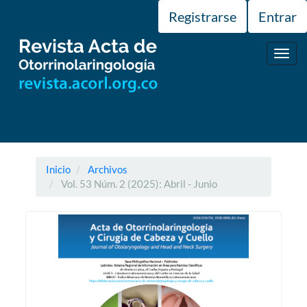
Navegación
Registrarse
Entrar
principal
Contenido
principal
Toggl
Barra
navig
lateral
Inicio
Archivos
Vol. 53 Núm. 2 (2025): Abril - Junio