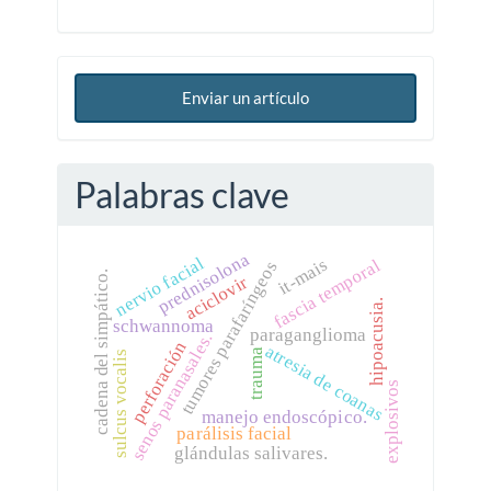
Enviar un artículo
Palabras clave
prednisolona
nervio facial
it-mais
fascia temporal
tumores parafaríngeos
cadena del simpático.
aciclovir
hipoacusia.
schwannoma
paraganglioma
senos paranasales.
perforación
atresia de coanas
trauma
sulcus vocalis
explosivos
manejo endoscópico.
parálisis facial
glándulas salivares.