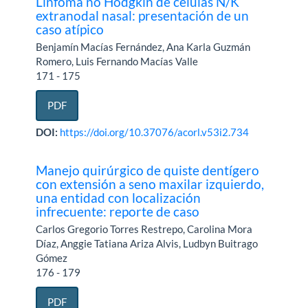
Linfoma no Hodgkin de células N/K
extranodal nasal: presentación de un
caso atípico
Benjamín Macías Fernández, Ana Karla Guzmán
Romero, Luis Fernando Macías Valle
171 - 175
PDF
DOI:
https://doi.org/10.37076/acorl.v53i2.734
Manejo quirúrgico de quiste dentígero
con extensión a seno maxilar izquierdo,
una entidad con localización
infrecuente: reporte de caso
Carlos Gregorio Torres Restrepo, Carolina Mora
Díaz, Anggie Tatiana Ariza Alvis, Ludbyn Buitrago
Gómez
176 - 179
PDF