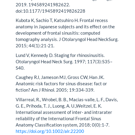
2019. 194589241982622.
doi:10.1177/1945892419826228
Kubota K, Sachio T, Katsuhiro H. Frontal recess
anatomy in Japanese subjects and its effect on the
development of frontal sinusitis: computed
tomography analysis. J Otolaryngol Head NeckSurg.
2015; 44(1):21-21.
Lund V, Kennedy D. Staging for rhinosinusitis.
Otolaryngol Head Neck Surg. 1997; 117(3):S35–
S40.
Caughey RJ, Jameson MJ, Gross CW, Han JK.
Anatomic risk factors for sinus disease: fact or
fiction? Am J Rhinol. 2005; 19:334-339.
Villarreal, R., Wrobel, B. B., Macias-valle, L. F., Davis,
G. E., Prihoda, T. J., Luong, A. U.,Weitzel, E. K.
International assessment of inter- and intrarater
reliability of the International Frontal Sinus
Anatomy Classification system, 2018; 0(0):1-7.
https://doi.org/10.1002/alr.22200