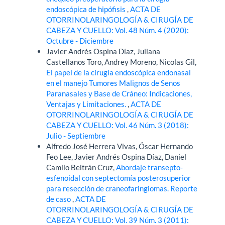
endoscópica de hipófisis
,
ACTA DE
OTORRINOLARINGOLOGÍA & CIRUGÍA DE
CABEZA Y CUELLO: Vol. 48 Núm. 4 (2020):
Octubre - Diciembre
Javier Andrés Ospina Díaz, Juliana
Castellanos Toro, Andrey Moreno, Nicolas Gil,
El papel de la cirugía endoscópica endonasal
en el manejo Tumores Malignos de Senos
Paranasales y Base de Cráneo: Indicaciones,
Ventajas y Limitaciones.
,
ACTA DE
OTORRINOLARINGOLOGÍA & CIRUGÍA DE
CABEZA Y CUELLO: Vol. 46 Núm. 3 (2018):
Julio - Septiembre
Alfredo José Herrera Vivas, Óscar Hernando
Feo Lee, Javier Andrés Ospina Díaz, Daniel
Camilo Beltrán Cruz,
Abordaje transepto-
esfenoidal con septectomía posterosuperior
para resección de craneofaringiomas. Reporte
de caso
,
ACTA DE
OTORRINOLARINGOLOGÍA & CIRUGÍA DE
CABEZA Y CUELLO: Vol. 39 Núm. 3 (2011):