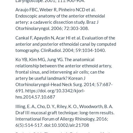
Laryngoscope. 2001; 111:900-904.
Araujo FBC, Weber R, Pinheiro NCD et al.
Endoscopic anatomy of the anterior ethmoidal
artery: a cadaveric dissection study. Braz J
Otorhinolaryngol. 2006; 72:303-308.
Cankal F, Apaydin N, Acar HI et al. Evaluation of the
anterior and posterior ethmoidal canal by computed
tomography. ClinRadiol. 2004; 59:1034-1040.
Ko YB, Kim MG, Jung YG. The anatomical
relationship between the anterior ethmoid artery,
frontal sinus, and intervening air cells; can the
artery be useful landmark? Korean J
Otorhinolaryngol-Head Neck Surg. 2014; 57:687-
691. https://doi. org/10.3342/kjorl-
hns.2014.57.10.687
Illing, E. A., Cho, D. Y., Riley, K. O., Woodworth, B. A.
Draf III mucosal graft technique: long-term results.
International Forum of Allergy Rhinology, 2016;
6(5):514-517. doi:10.1002/alr.21708