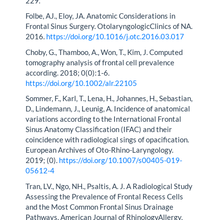
229.
Folbe, AJ., Eloy, JA. Anatomic Considerations in
Frontal Sinus Surgery. OtolaryngologicClinics of NA.
2016.
https://doi.org/10.1016/j.otc.2016.03.017
Choby, G., Thamboo, A., Won, T., Kim, J. Computed
tomography analysis of frontal cell prevalence
according. 2018; 0(0):1-6.
https://doi.org/10.1002/alr.22105
Sommer, F., Karl, T., Lena, H., Johannes, H., Sebastian,
D., Lindemann, J., Leunig, A. Incidence of anatomical
variations according to the International Frontal
Sinus Anatomy Classification (IFAC) and their
coincidence with radiological sings of opacification.
European Archives of Oto-Rhino-Laryngology.
2019; (0).
https://doi.org/10.1007/s00405-019-
05612-4
Tran, LV., Ngo, NH., Psaltis, A. J. A Radiological Study
Assessing the Prevalence of Frontal Recess Cells
and the Most Common Frontal Sinus Drainage
Pathways. American Journal of RhinologyAllergy,