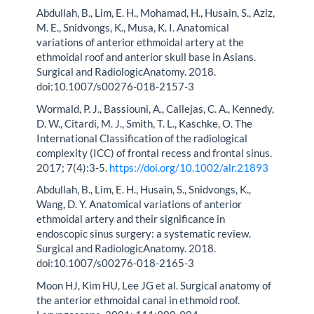
Abdullah, B., Lim, E. H., Mohamad, H., Husain, S., Aziz,
M. E., Snidvongs, K., Musa, K. I. Anatomical
variations of anterior ethmoidal artery at the
ethmoidal roof and anterior skull base in Asians.
Surgical and RadiologicAnatomy. 2018.
doi:10.1007/s00276-018-2157-3
Wormald, P. J., Bassiouni, A., Callejas, C. A., Kennedy,
D. W., Citardi, M. J., Smith, T. L., Kaschke, O. The
International Classification of the radiological
complexity (ICC) of frontal recess and frontal sinus.
2017; 7(4):3-5.
https://doi.org/10.1002/alr.21893
Abdullah, B., Lim, E. H., Husain, S., Snidvongs, K.,
Wang, D. Y. Anatomical variations of anterior
ethmoidal artery and their significance in
endoscopic sinus surgery: a systematic review.
Surgical and RadiologicAnatomy. 2018.
doi:10.1007/s00276-018-2165-3
Moon HJ, Kim HU, Lee JG et al. Surgical anatomy of
the anterior ethmoidal canal in ethmoid roof.