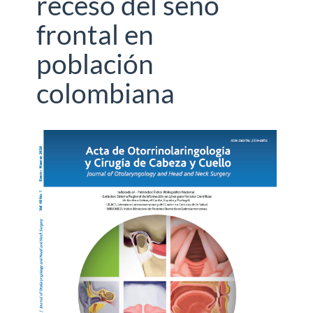
receso del seno
frontal en
población
colombiana
Barra
lateral
del
artículo