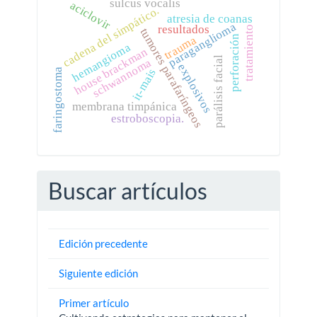
sulcus vocalis
aciclovir
cadena del simpático.
atresia de coanas
paraganglioma
resultados
tratamiento
tumores parafaríngeos
trauma
perforación
hemangioma
house brackman
parálisis facial
schwannoma
explosivos
it-mais
faringostoma
membrana timpánica
estroboscopia.
Buscar artículos
Edición precedente
Siguiente edición
Primer artículo