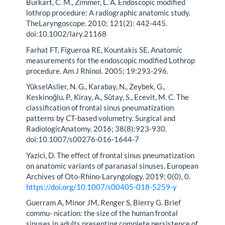
Burkart, C. M., Zimmer, L. A. Endoscopic modified
lothrop procedure: A radiographic anatomic study.
TheLaryngoscope. 2010; 121(2): 442-445.
doi:10.1002/lary.21168
Farhat FT, Figueroa RE, Kountakis SE. Anatomic
measurements for the endoscopic modified Lothrop
procedure. Am J Rhinol. 2005; 19:293-296.
YükselAslier, N. G., Karabay, N., Zeybek, G.,
Keskinoğlu, P., Kiray, A., Sütay, S., Ecevit, M. C. The
classification of frontal sinus pneumatization
patterns by CT-based volumetry. Surgical and
RadiologicAnatomy. 2016; 38(8):923-930.
doi:10.1007/s00276-016-1644-7
Yazici, D. The effect of frontal sinus pneumatization
on anatomic variants of paranasal sinuses. European
Archives of Oto-Rhino-Laryngology. 2019; 0(0), 0.
https://doi.org/10.1007/s00405-018-5259-y
Guerram A, Minor JM, Renger S, Bierry G. Brief
commu- nication: the size of the human frontal
sinuses in adults presenting complete persistence of