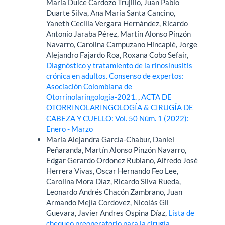
María Dulce Cardozo Trujillo, Juan Pablo
Duarte Silva, Ana María Santa Cancino,
Yaneth Cecilia Vergara Hernández, Ricardo
Antonio Jaraba Pérez, Martín Alonso Pinzón
Navarro, Carolina Campuzano Hincapié, Jorge
Alejandro Fajardo Roa, Roxana Cobo Sefair,
Diagnóstico y tratamiento de la rinosinusitis
crónica en adultos. Consenso de expertos:
Asociación Colombiana de
Otorrinolaringología-2021.
,
ACTA DE
OTORRINOLARINGOLOGÍA & CIRUGÍA DE
CABEZA Y CUELLO: Vol. 50 Núm. 1 (2022):
Enero - Marzo
María Alejandra García-Chabur, Daniel
Peñaranda, Martín Alonso Pinzón Navarro,
Edgar Gerardo Ordonez Rubiano, Alfredo José
Herrera Vivas, Oscar Hernando Feo Lee,
Carolina Mora Díaz, Ricardo Silva Rueda,
Leonardo Andrés Chacón Zambrano, Juan
Armando Mejía Cordovez, Nicolás Gil
Guevara, Javier Andres Ospina Díaz,
Lista de
chequeo preoperatorio para la cirugía