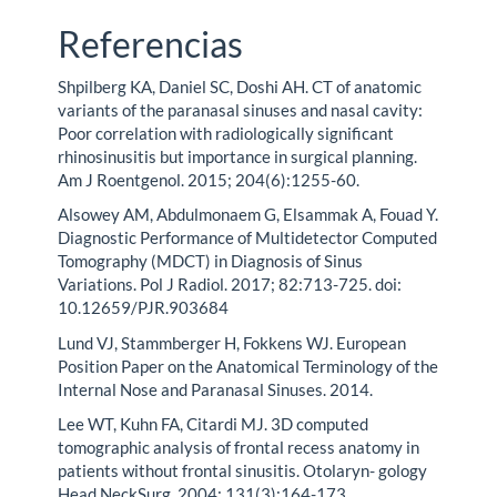
Referencias
Shpilberg KA, Daniel SC, Doshi AH. CT of anatomic
variants of the paranasal sinuses and nasal cavity:
Poor correlation with radiologically significant
rhinosinusitis but importance in surgical planning.
Am J Roentgenol. 2015; 204(6):1255-60.
Alsowey AM, Abdulmonaem G, Elsammak A, Fouad Y.
Diagnostic Performance of Multidetector Computed
Tomography (MDCT) in Diagnosis of Sinus
Variations. Pol J Radiol. 2017; 82:713-725. doi:
10.12659/PJR.903684
Lund VJ, Stammberger H, Fokkens WJ. European
Position Paper on the Anatomical Terminology of the
Internal Nose and Paranasal Sinuses. 2014.
Lee WT, Kuhn FA, Citardi MJ. 3D computed
tomographic analysis of frontal recess anatomy in
patients without frontal sinusitis. Otolaryn- gology
Head NeckSurg. 2004; 131(3):164-173.