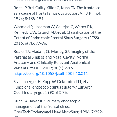
Bent JP 3rd, Cuilty-Siller C, Kuhn FA. The frontal cell
as a cause of frontal sinus obstruction. Am J Rhinol.
1994; 8:185-191.
Wormald P, Hoseman W, Callejas C, Weber RK,
Kennedy DW, Citardi MJ, et al. Classification of the
Extent of Endoscopic Frontal Sinus Surgery (EFSS).
2016; 6(7):677-96.
Beale, TJ., Madani, G., Morley, SJ. Imaging of the
Paranasal Sinuses and Nasal Cavity: Normal
Anatomy and Clinically Relevant Anatomical
Variants. YSULT. 2009; 30(1):2-16.
https://doi.org/10.1053/j.sult.2008.10.011
Stammberger H, Kopp W, Dekornfeld TJ, et al.
Functional endoscopic sinus surgery? Eur Arch
Otorhinolaryngol. 1990; 63-76.
Kuhn FA, Javer AR. Primary endoscopic
management of the frontal sinus.
OperTechOtolaryngol Head NeckSurg. 1996; 7:222-