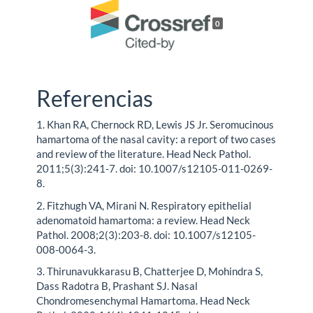
0
Referencias
1. Khan RA, Chernock RD, Lewis JS Jr. Seromucinous
hamartoma of the nasal cavity: a report of two cases
and review of the literature. Head Neck Pathol.
2011;5(3):241-7. doi: 10.1007/s12105-011-0269-
8.
2. Fitzhugh VA, Mirani N. Respiratory epithelial
adenomatoid hamartoma: a review. Head Neck
Pathol. 2008;2(3):203-8. doi: 10.1007/s12105-
008-0064-3.
3. Thirunavukkarasu B, Chatterjee D, Mohindra S,
Dass Radotra B, Prashant SJ. Nasal
Chondromesenchymal Hamartoma. Head Neck