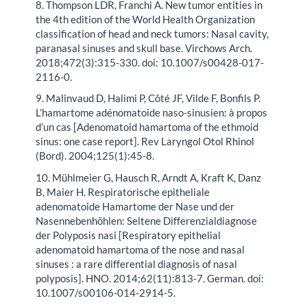
8. Thompson LDR, Franchi A. New tumor entities in
the 4th edition of the World Health Organization
classification of head and neck tumors: Nasal cavity,
paranasal sinuses and skull base. Virchows Arch.
2018;472(3):315-330. doi: 10.1007/s00428-017-
2116-0.
9. Malinvaud D, Halimi P, Côté JF, Vilde F, Bonfils P.
L’hamartome adénomatoide naso-sinusien: à propos
d’un cas [Adenomatoid hamartoma of the ethmoid
sinus: one case report]. Rev Laryngol Otol Rhinol
(Bord). 2004;125(1):45-8.
10. Mühlmeier G, Hausch R, Arndt A, Kraft K, Danz
B, Maier H. Respiratorische epitheliale
adenomatoide Hamartome der Nase und der
Nasennebenhöhlen: Seltene Differenzialdiagnose
der Polyposis nasi [Respiratory epithelial
adenomatoid hamartoma of the nose and nasal
sinuses : a rare differential diagnosis of nasal
polyposis]. HNO. 2014;62(11):813-7. German. doi:
10.1007/s00106-014-2914-5.