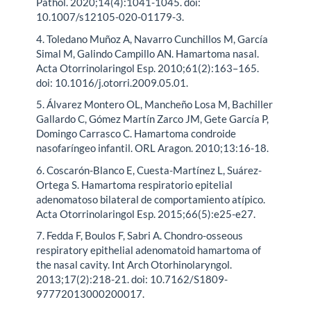
Pathol. 2020;14(4):1041-1045. doi:
10.1007/s12105-020-01179-3.
4. Toledano Muñoz A, Navarro Cunchillos M, García
Simal M, Galindo Campillo AN. Hamartoma nasal.
Acta Otorrinolaringol Esp. 2010;61(2):163–165.
doi: 10.1016/j.otorri.2009.05.01.
5. Álvarez Montero OL, Mancheño Losa M, Bachiller
Gallardo C, Gómez Martín Zarco JM, Gete García P,
Domingo Carrasco C. Hamartoma condroide
nasofaríngeo infantil. ORL Aragon. 2010;13:16-18.
6. Coscarón-Blanco E, Cuesta-Martínez L, Suárez-
Ortega S. Hamartoma respiratorio epitelial
adenomatoso bilateral de comportamiento atípico.
Acta Otorrinolaringol Esp. 2015;66(5):e25-e27.
7. Fedda F, Boulos F, Sabri A. Chondro-osseous
respiratory epithelial adenomatoid hamartoma of
the nasal cavity. Int Arch Otorhinolaryngol.
2013;17(2):218-21. doi: 10.7162/S1809-
97772013000200017.