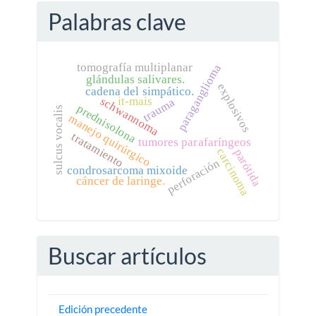
Palabras clave
tomografía multiplanar
paraganglioma
glándulas salivares.
explosivos
cadena del simpático.
schwannoma
it-mais
trauma
prednisolona
sulcus vocalis
manejo quirúrgico
tratamiento
tumores parafaríngeos
carcinoma
parótida
perforación
condrosarcoma mixoide
cáncer de laringe.
Buscar artículos
Edición precedente