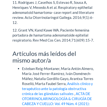
11. Rodrigues J, Caselhos S, Estevao R, Sousa A,
Henriques V, Mexedo A et al. Respiratory epithelial
adenomatoid hamartoma- case report and literature
review. Acta Otorrinolaringol Gallega. 2016;9(1):6-
12.
12. Grant VN, Kand Kawe WA. Paciente femenina
portadora de hamartoma adenomatoide epitelial
respiratorio. Rev Med Cos Cen. 2014;71(609):15-7.
Artículos más leídos del
mismo autor/a
Esteban Reig-Montaner, María Antón Almero,
María José Ferrer-Ramírez, Iván Doménech-
Máñez, Natalia Gordillo Gayo, Arantxa Torres
Roselló, Marta Faubel Serra,
Análisis clínico y
terapéutico ante la patología obstructiva
crónica de las glándulas salivales
,
ACTA DE
OTORRINOLARINGOLOGÍA & CIRUGÍA DE
CABEZA Y CUELLO: Vol. 49 Núm. 4 (2021):