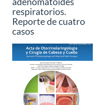
adenomatoides
respiratorios.
Reporte de cuatro
casos
Barra
lateral
del
artículo