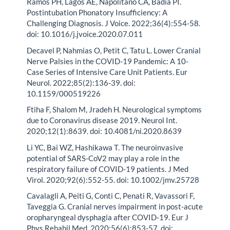
Ramos PH, Lagos AE, Napolitano CA, Badía PI.
Postintubation Phonatory Insufficiency: A
Challenging Diagnosis. J Voice. 2022;36(4):554-58.
doi: 10.1016/j.jvoice.2020.07.011
Decavel P, Nahmias O, Petit C, Tatu L. Lower Cranial
Nerve Palsies in the COVID-19 Pandemic: A 10-
Case Series of Intensive Care Unit Patients. Eur
Neurol. 2022;85(2):136-39. doi:
10.1159/000519226
Ftiha F, Shalom M, Jradeh H. Neurological symptoms
due to Coronavirus disease 2019. Neurol Int.
2020;12(1):8639. doi: 10.4081/ni.2020.8639
Li YC, Bai WZ, Hashikawa T. The neuroinvasive
potential of SARS-CoV2 may play a role in the
respiratory failure of COVID-19 patients. J Med
Virol. 2020;92(6):552-55. doi: 10.1002/jmv.25728
Cavalagli A, Peiti G, Conti C, Penati R, Vavassori F,
Taveggia G. Cranial nerves impairment in post-acute
oropharyngeal dysphagia after COVID-19. Eur J
Phys Rehabil Med. 2020;56(6):853-57. doi: