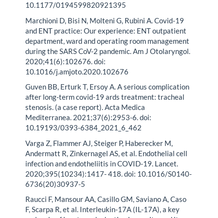
10.1177/0194599820921395
Marchioni D, Bisi N, Molteni G, Rubini A. Covid-19
and ENT practice: Our experience: ENT outpatient
department, ward and operating room management
during the SARS CoV-2 pandemic. Am J Otolaryngol.
2020;41(6):102676. doi:
10.1016/j.amjoto.2020.102676
Guven BB, Erturk T, Ersoy A. A serious complication
after long-term covid-19 ards treatment: tracheal
stenosis. (a case report). Acta Medica
Mediterranea. 2021;37(6):2953-6. doi:
10.19193/0393-6384_2021_6_462
Varga Z, Flammer AJ, Steiger P, Haberecker M,
Andermatt R, Zinkernagel AS, et al. Endothelial cell
infection and endotheliitis in COVID-19. Lancet.
2020;395(10234):1417- 418. doi: 10.1016/S0140-
6736(20)30937-5
Raucci F, Mansour AA, Casillo GM, Saviano A, Caso
F, Scarpa R, et al. Interleukin-17A (IL-17A), a key