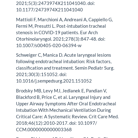
2021;5(3):2473974X211041040. doi:
10.1177/2473974X211041040
Mattioli F, Marchioni A, Andreani A, Cappiello G,
Fermi M, Presutti L. Post-intubation tracheal
stenosis in COVID-19 patients. Eur Arch
Otorhinolaryngol. 2021;278(3):847-48. doi:
10.1007/s00405-020-06394-w
Schweiger C, Manica D. Acute laryngeal lesions
following endotracheal intubation: Risk factors,
classification and treatment. Semin Pediatr Surg.
2021;30(3):151052. doi:
10.1016/j.sempedsurg.2021.151052
Brodsky MB, Levy MJ, Jedlanek E, Pandian V,
Blackford B, Price C, et al. Laryngeal Injury and
Upper Airway Symptoms After Oral Endotracheal
Intubation With Mechanical Ventilation During
Critical Care: A Systematic Review. Crit Care Med.
2018;46(12):2010-2017. doi: 10.1097/
CCM.0000000000003368