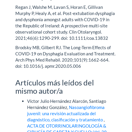
Regan J, Walshe M, Lavan S, Horan E, Gillivan
Murphy P, Healy A, et al. Post-extubation dysphagia
and dysphonia amongst adults with COVID-19 in
the Republic of Ireland: A prospective multi-site
observational cohort study. Clin Otolaryngol.
2021;46(6):1290-299. doi: 10.1111/coa.13832
Brodsky MB, Gilbert RJ. The Long-Term Effects of
COVID-19 on Dysphagia Evaluation and Treatment.
Arch Phys Med Rehabil. 2020;101(9):1662-664.
doi: 10.1016/j. apmr.2020.05.006
Artículos más leídos del
mismo autor/a
Víctor Julio Hernández Alarcón, Santiago
Hernández González,
Nasoangiofibroma
juvenil: una revisión actualizada del
diagnóstico, clasificación y tratamiento
,
ACTA DE OTORRINOLARINGOLOGÍA &
CIRUGÍA DE CABEZA Y CUELLO: Vol. 39