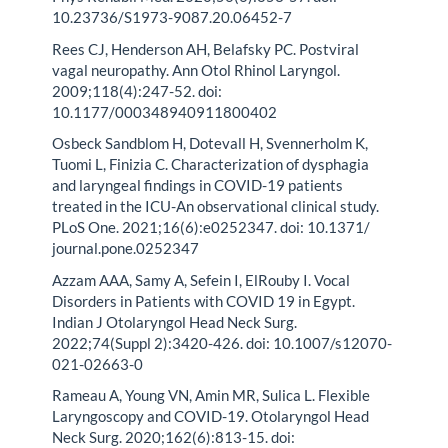
10.23736/S1973-9087.20.06452-7
Rees CJ, Henderson AH, Belafsky PC. Postviral
vagal neuropathy. Ann Otol Rhinol Laryngol.
2009;118(4):247-52. doi:
10.1177/000348940911800402
Osbeck Sandblom H, Dotevall H, Svennerholm K,
Tuomi L, Finizia C. Characterization of dysphagia
and laryngeal findings in COVID-19 patients
treated in the ICU-An observational clinical study.
PLoS One. 2021;16(6):e0252347. doi: 10.1371/
journal.pone.0252347
Azzam AAA, Samy A, Sefein I, ElRouby I. Vocal
Disorders in Patients with COVID 19 in Egypt.
Indian J Otolaryngol Head Neck Surg.
2022;74(Suppl 2):3420-426. doi: 10.1007/s12070-
021-02663-0
Rameau A, Young VN, Amin MR, Sulica L. Flexible
Laryngoscopy and COVID-19. Otolaryngol Head
Neck Surg. 2020;162(6):813-15. doi: