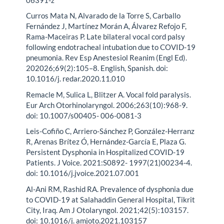
Curros Mata N, Alvarado de la Torre S, Carballo
Fernández J, Martínez Morán A, Álvarez Refojo F,
Rama-Maceiras P. Late bilateral vocal cord palsy
following endotracheal intubation due to COVID-19
pneumonia. Rev Esp Anestesiol Reanim (Engl Ed).
202026;69(2):105–8. English, Spanish. doi:
10.1016/j. redar.2020.11.010
Remacle M, Sulica L, Blitzer A. Vocal fold paralysis.
Eur Arch Otorhinolaryngol. 2006;263(10):968-9.
doi: 10.1007/s00405- 006-0081-3
Leis-Cofiño C, Arriero-Sánchez P, González-Herranz
R, Arenas Brítez Ó, Hernández-García E, Plaza G.
Persistent Dysphonia in Hospitalized COVID-19
Patients. J Voice. 2021:S0892- 1997(21)00234-4.
doi: 10.1016/j.jvoice.2021.07.001
Al-Ani RM, Rashid RA. Prevalence of dysphonia due
to COVID-19 at Salahaddin General Hospital, Tikrit
City, Iraq. Am J Otolaryngol. 2021;42(5):103157.
doi: 10.1016/j. amjoto.2021.103157