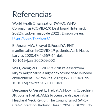
Referencias
World Healh Organization (WHO). WHO
Coronavirus (COVID-19) Dashboard [Internet].
2022[citado en mayo de 2022]. Disponible en:
https://covid19.who.int/
El-Anwar MW, Elzayat S, Fouad YA. ENT
manifestation in COVID-19 patients. Auris Nasus
Larynx. 2020;47(4):559-64. doi:
10.1016/j.anl.2020.06.003
Wu J, Weng W. COVID-19 virus released from
larynx might cause a higher exposure dose in indoor
environment. Environ Res. 2021;199:111361. doi:
10.1016/j.envres.2021.111361
Descamps G, Verset L, Trelcat A, Hopkins C, Lechien
JR, Journe F, et al. ACE2 Protein Landscape in the
Head and Neck Region: The Conundrum of SARS-
CoV-2 Infection. Biology (Basel). 2020;9(8):235. doi: