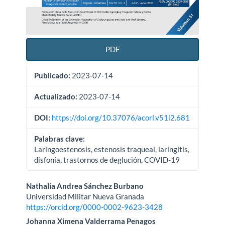
PDF
Publicado:
2023-07-14
Actualizado:
2023-07-14
DOI:
https://doi.org/10.37076/acorl.v51i2.681
Palabras clave:
Laringoestenosis, estenosis traqueal, laringitis,
disfonía, trastornos de deglución, COVID-19
Contenido
Nathalia Andrea Sánchez Burbano
Universidad Militar Nueva Granada
principal
https://orcid.org/0000-0002-9623-3428
del
Johanna Ximena Valderrama Penagos