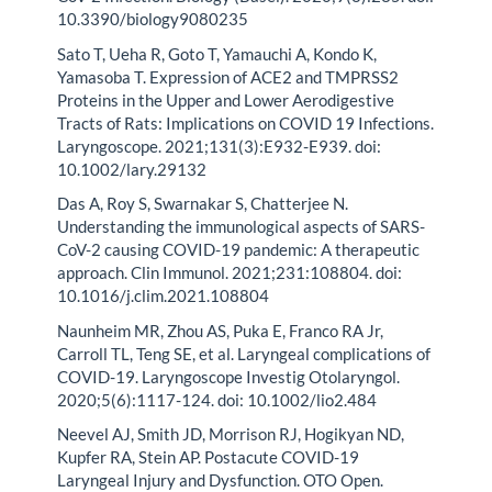
10.3390/biology9080235
Sato T, Ueha R, Goto T, Yamauchi A, Kondo K,
Yamasoba T. Expression of ACE2 and TMPRSS2
Proteins in the Upper and Lower Aerodigestive
Tracts of Rats: Implications on COVID 19 Infections.
Laryngoscope. 2021;131(3):E932-E939. doi:
10.1002/lary.29132
Das A, Roy S, Swarnakar S, Chatterjee N.
Understanding the immunological aspects of SARS-
CoV-2 causing COVID-19 pandemic: A therapeutic
approach. Clin Immunol. 2021;231:108804. doi:
10.1016/j.clim.2021.108804
Naunheim MR, Zhou AS, Puka E, Franco RA Jr,
Carroll TL, Teng SE, et al. Laryngeal complications of
COVID-19. Laryngoscope Investig Otolaryngol.
2020;5(6):1117-124. doi: 10.1002/lio2.484
Neevel AJ, Smith JD, Morrison RJ, Hogikyan ND,
Kupfer RA, Stein AP. Postacute COVID-19
Laryngeal Injury and Dysfunction. OTO Open.