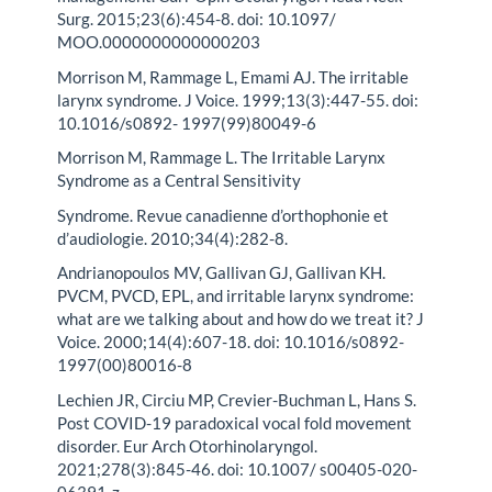
Surg. 2015;23(6):454-8. doi: 10.1097/
MOO.0000000000000203
Morrison M, Rammage L, Emami AJ. The irritable
larynx syndrome. J Voice. 1999;13(3):447-55. doi:
10.1016/s0892- 1997(99)80049-6
Morrison M, Rammage L. The Irritable Larynx
Syndrome as a Central Sensitivity
Syndrome. Revue canadienne d’orthophonie et
d’audiologie. 2010;34(4):282-8.
Andrianopoulos MV, Gallivan GJ, Gallivan KH.
PVCM, PVCD, EPL, and irritable larynx syndrome:
what are we talking about and how do we treat it? J
Voice. 2000;14(4):607-18. doi: 10.1016/s0892-
1997(00)80016-8
Lechien JR, Circiu MP, Crevier-Buchman L, Hans S.
Post COVID-19 paradoxical vocal fold movement
disorder. Eur Arch Otorhinolaryngol.
2021;278(3):845-46. doi: 10.1007/ s00405-020-
06391-z