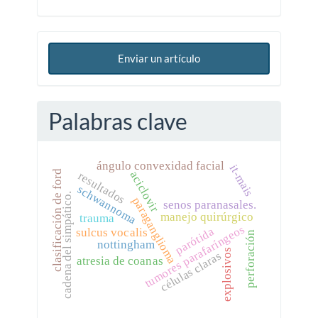
Enviar un artículo
Palabras clave
ángulo convexidad facial
it-mais
clasificación de ford
aciclovir
resultados
schwannoma
cadena del simpático.
paraganglioma
senos paranasales.
manejo quirúrgico
trauma
tumores parafaríngeos
parótida
sulcus vocalis
perforación
nottingham
explosivos
células claras
atresia de coanas