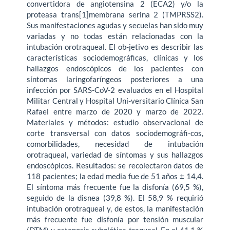
convertidora de angiotensina 2 (ECA2) y/o la
proteasa trans[1]membrana serina 2 (TMPRSS2).
Sus manifestaciones agudas y secuelas han sido muy
variadas y no todas están relacionadas con la
intubación orotraqueal. El ob-jetivo es describir las
características sociodemográficas, clínicas y los
hallazgos endoscópicos de los pacientes con
síntomas laringofaríngeos posteriores a una
infección por SARS-CoV-2 evaluados en el Hospital
Militar Central y Hospital Uni-versitario Clínica San
Rafael entre marzo de 2020 y marzo de 2022.
Materiales y métodos: estudio observacional de
corte transversal con datos sociodemográfi-cos,
comorbilidades, necesidad de intubación
orotraqueal, variedad de síntomas y sus hallazgos
endoscópicos. Resultados: se recolectaron datos de
118 pacientes; la edad media fue de 51 años ± 14,4.
El síntoma más frecuente fue la disfonía (69,5 %),
seguido de la disnea (39,8 %). El 58,9 % requirió
intubación orotraqueal y, de estos, la manifestación
más frecuente fue disfonía por tensión muscular
(DTM) y estenosis subglótica-traqueal. En el 41,1 %