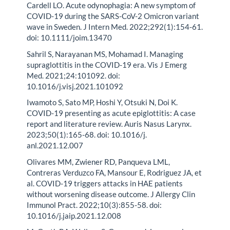
Cardell LO. Acute odynophagia: A new symptom of
COVID-19 during the SARS-CoV-2 Omicron variant
wave in Sweden. J Intern Med. 2022;292(1):154-61.
doi: 10.1111/joim.13470
Sahril S, Narayanan MS, Mohamad I. Managing
supraglottitis in the COVID-19 era. Vis J Emerg
Med. 2021;24:101092. doi:
10.1016/j.visj.2021.101092
Iwamoto S, Sato MP, Hoshi Y, Otsuki N, Doi K.
COVID-19 presenting as acute epiglottitis: A case
report and literature review. Auris Nasus Larynx.
2023;50(1):165-68. doi: 10.1016/j.
anl.2021.12.007
Olivares MM, Zwiener RD, Panqueva LML,
Contreras Verduzco FA, Mansour E, Rodriguez JA, et
al. COVID-19 triggers attacks in HAE patients
without worsening disease outcome. J Allergy Clin
Immunol Pract. 2022;10(3):855-58. doi:
10.1016/j.jaip.2021.12.008