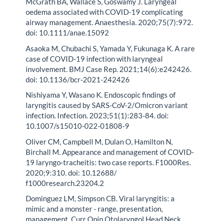
McGrath BA, Wallace S, Goswamy J. Laryngeal
oedema associated with COVID-19 complicating
airway management. Anaesthesia. 2020;75(7):972.
doi: 10.1111/anae.15092
Asaoka M, Chubachi S, Yamada Y, Fukunaga K. A rare
case of COVID-19 infection with laryngeal
involvement. BMJ Case Rep. 2021;14(6):e242426.
doi: 10.1136/bcr-2021-242426
Nishiyama Y, Wasano K. Endoscopic findings of
laryngitis caused by SARS-CoV-2/Omicron variant
infection. Infection. 2023;51(1):283-84. doi:
10.1007/s15010-022-01808-9
Oliver CM, Campbell M, Dulan O, Hamilton N,
Birchall M. Appearance and management of COVID-
19 laryngo-tracheitis: two case reports. F1000Res.
2020;9:310. doi: 10.12688/
f1000research.23204.2
Dominguez LM, Simpson CB. Viral laryngitis: a
mimic and a monster - range, presentation,
management. Curr Opin Otolaryngol Head Neck