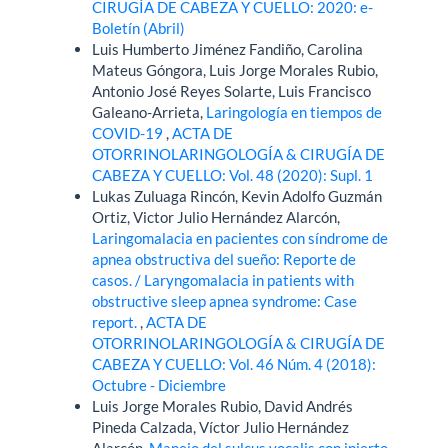
CIRUGÍA DE CABEZA Y CUELLO: 2020: e-
Boletín (Abril)
Luis Humberto Jiménez Fandiño, Carolina
Mateus Góngora, Luis Jorge Morales Rubio,
Antonio José Reyes Solarte, Luis Francisco
Galeano-Arrieta,
Laringología en tiempos de
COVID-19
,
ACTA DE
OTORRINOLARINGOLOGÍA & CIRUGÍA DE
CABEZA Y CUELLO: Vol. 48 (2020): Supl. 1
Lukas Zuluaga Rincón, Kevin Adolfo Guzmán
Ortiz, Victor Julio Hernández Alarcón,
Laringomalacia en pacientes con síndrome de
apnea obstructiva del sueño: Reporte de
casos. / Laryngomalacia in patients with
obstructive sleep apnea syndrome: Case
report.
,
ACTA DE
OTORRINOLARINGOLOGÍA & CIRUGÍA DE
CABEZA Y CUELLO: Vol. 46 Núm. 4 (2018):
Octubre - Diciembre
Luis Jorge Morales Rubio, David Andrés
Pineda Calzada, Víctor Julio Hernández
Alarcón,
Manejo del sulcus vocalis con injerto