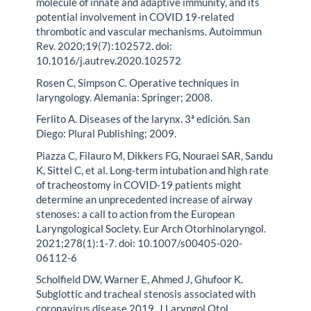
molecule of innate and adaptive immunity, and its
potential involvement in COVID 19-related
thrombotic and vascular mechanisms. Autoimmun
Rev. 2020;19(7):102572. doi:
10.1016/j.autrev.2020.102572
Rosen C, Simpson C. Operative techniques in
laryngology. Alemania: Springer; 2008.
Ferlito A. Diseases of the larynx. 3ª edición. San
Diego: Plural Publishing; 2009.
Piazza C, Filauro M, Dikkers FG, Nouraei SAR, Sandu
K, Sittel C, et al. Long-term intubation and high rate
of tracheostomy in COVID-19 patients might
determine an unprecedented increase of airway
stenoses: a call to action from the European
Laryngological Society. Eur Arch Otorhinolaryngol.
2021;278(1):1-7. doi: 10.1007/s00405-020-
06112-6
Scholfield DW, Warner E, Ahmed J, Ghufoor K.
Subglottic and tracheal stenosis associated with
coronavirus disease 2019. J Laryngol Otol.