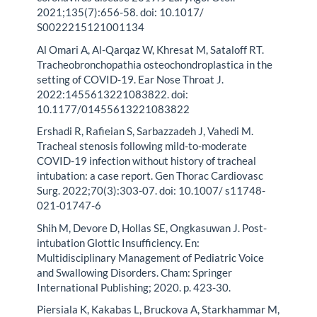
2021;135(7):656-58. doi: 10.1017/
S0022215121001134
Al Omari A, Al-Qarqaz W, Khresat M, Sataloff RT.
Tracheobronchopathia osteochondroplastica in the
setting of COVID-19. Ear Nose Throat J.
2022:1455613221083822. doi:
10.1177/01455613221083822
Ershadi R, Rafieian S, Sarbazzadeh J, Vahedi M.
Tracheal stenosis following mild-to-moderate
COVID-19 infection without history of tracheal
intubation: a case report. Gen Thorac Cardiovasc
Surg. 2022;70(3):303-07. doi: 10.1007/ s11748-
021-01747-6
Shih M, Devore D, Hollas SE, Ongkasuwan J. Post-
intubation Glottic Insufficiency. En:
Multidisciplinary Management of Pediatric Voice
and Swallowing Disorders. Cham: Springer
International Publishing; 2020. p. 423-30.
Piersiala K, Kakabas L, Bruckova A, Starkhammar M,